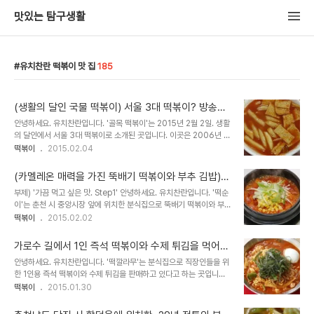
맛있는 탐구생활
유치찬란 떡볶이 맛 집
185
(생활의 달인 국물 떡볶이) 서울 3대 떡볶이? 방송에
소개된 떡볶이 집을 가봤더니 - 골목 떡볶이
안녕하세요. 유치찬란입니다. '골목 떡볶이'는 2015년 2월 2일. 생활
의 달인에서 서울 3대 떡볶이로 소개된 곳입니다. 이곳은 2006년 가
건물에서 영업했었을 때부터 1년에 한두 번 정도 주기적으로 가봤던
떡볶이
2015.02.04
곳이라서 잘 알고 있는 곳인데요. 방송에 소개된 것을 보고. 오랜만에
찾아가봤습니..
(카멜레온 매력을 가진 뚝배기 떡볶이와 부추 김밥)
강원도 춘천 시 중앙시장 앞 분식집을 가봤더니 -떡순
부제) '가끔 먹고 싶은 맛. Step1' 안녕하세요. 유치찬란입니다. '떡순
이
이'는 춘천 시 중앙시장 앞에 위치한 분식집으로 뚝배기 떡볶이와 부추
김밥이 유명한 곳입니다. 이미 여러 차례 가본 곳인데요. 튀김을 다시
떡볶이
2015.02.02
판매하게 되면 가봐야지 생각 했었던 곳이었지만, 떡볶이 내용물에 변
화가 생..
가로수 길에서 1인 즉석 떡볶이와 수제 튀김을 먹어봤
더니 - 떡깔라무
안녕하세요. 유치찬란입니다. '떡깔라무'는 분식집으로 직장인들을 위
한 1인용 즉석 떡볶이와 수제 튀김을 판매하고 있다고 하는 곳입니다.
뒤늦게 알게 되어 찾아가 봤습니다. 2015년 1월 19일 방문하다. 오픈
떡볶이
2015.01.30
시간인 낮 12시에 방문을 했는데요. 점심시간임에도 의외로 여유로 왔
습니다. 분..