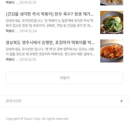
마차가 있었는데요. 얘기만 듣고 있었다가 그 곳 튀김과 떡볶이 맛이
떡볶이
2014.12.31
궁금해 찾아가봤습니다. 2014년 11월 21 첫 번째 포장마차 방문하다.
첫 번째 포..
(건강을 생각한 즉석 떡볶이) 한우 육수? 청경 채가
들어간 즉석떡볶이를 먹어봤더니 - 진 떡볶이
안녕하세요. 유치찬란입니다. '진 떡볶이'는 합정역에 위치한 즉석 떡
볶이 집으로 청경 채, 파프리카, 양배추, 깻잎 등 건강을 생각 한 재료
들을 사용한다는 곳입니다. 그 맛이 궁금해 찾아가봤습니다. 2014년
떡볶이
2014.12.24
12월 15일 방문하다. 가정집을 개조해 만든 이곳. 마음을 담았다는 문
구가 마음에..
경상북도 영주시에서 유명한, 포장마차 떡볶이를 먹어
봤더니 - 랜 떡
안녕하세요. 유치찬란 입니다. '랜 떡'은 경북 영주에서는 모르는 사람
이 없을 정도로 꽤 유명한 포장마차 떡볶이로. 랜드로바 매장 앞에서
떡볶이를 팔아 사람들에게 '랜 떡'이라고 불린다는 곳입니다. 지난 9
떡볶이
2014.12.15
월부터 이곳과 부석사 근처의 한 카페를 가야지 생각만하다가 12월 겨
울이 되..
더보기
관련사이트
Copyright © Daum Corp. All rights reserved.