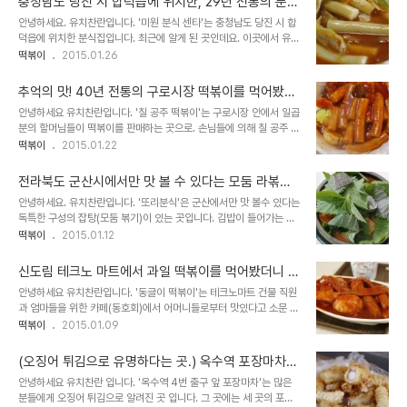
충청남도 당진 시 합덕읍에 위치한, 29년 전통의 분식
집을 가봤더니 -미원 분식 센타
안녕하세요. 유치찬란입니다. '미원 분식 센타'는 충청남도 당진 시 합
덕읍에 위치한 분식집입니다. 최근에 알게 된 곳인데요. 이곳에서 유명
하다고 하는, 떡볶이와 고구마튀김 맛이 궁금해 다녀와 봤습니다.
떡볶이
2015.01.26
2015년 1월 23일 방문하다. 가게 안은 20년 전 쯤으로 돌아간 것 같
은 분위기였고...
추억의 맛! 40년 전통의 구로시장 떡볶이를 먹어봤더
니 -칠 공주 떡볶이
안녕하세요 유치찬란입니다. '칠 공주 떡볶이'는 구로시장 안에서 일곱
분의 할머님들이 떡볶이를 판매하는 곳으로. 손님들에 의해 칠 공주 떡
볶이로 불려 진 곳입니다. 지금은 여섯 분이 하시고 계시지만, 여전히
떡볶이
2015.01.22
칠 공주 떡볶이로 불리고 있는 곳인데요. 약 10개월 전 가게로 이전했
다고..
전라북도 군산시에서만 맛 볼 수 있다는 모둠 라볶이.
잡탕 떡볶이를 먹어봤더니 - 또리분식
안녕하세요. 유치찬란입니다. '또리분식'은 군산에서만 맛 볼수 있다는
독특한 구성의 잡탕(모둠 볶기)이 있는 곳입니다. 김밥이 들어가는 제
주 식 모둠 볶기인 모닦치기, 튀김을 상추와 함께 싸 먹는 광주식 상추
떡볶이
2015.01.12
튀김처럼, 잡탕이라는 독특한 분식 먹거리로 잘 알려 진 곳이라는데요.
이..
신도림 테크노 마트에서 과일 떡볶이를 먹어봤더니 -
동글이 떡볶이
안녕하세요 유치찬란입니다. '동글이 떡볶이'는 테크노마트 건물 직원
과 엄마들을 위한 카페(동호회)에서 어머니들로부터 맛있다고 소문 나
있는 곳입니다. 떡볶이에 파인애플을 갈아 넣어 만든다고 알려져 있는
떡볶이
2015.01.09
데요. 그 맛이 궁금해 찾아가 봤습니다. 2014년 11월 18일 방문하다.
테크노마..
(오징어 튀김으로 유명하다는 곳.) 옥수역 포장마차에
서 떡볶이와 오징어 튀김을 먹어봤더니 - 옥수역 4번
안녕하세요 유치찬란 입니다. '옥수역 4번 출구 앞 포장마차'는 많은
출구 앞 포장마차
분들에게 오징어 튀김으로 알려진 곳 입니다. 그 곳에는 세 곳의 포장