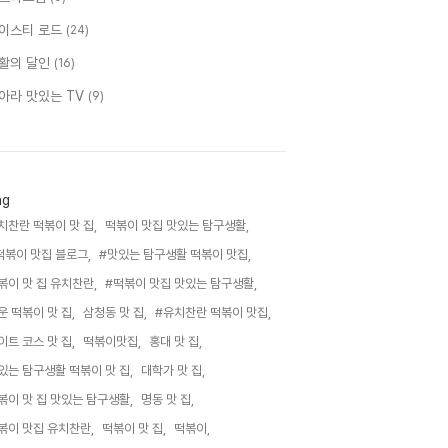
이스티 로드
(24)
활의 달인
(16)
아라 맛있는 TV
(9)
ag
치찬란 떡볶이 맛 집,
떡볶이 맛집 맛있는 탐구생활,
떡볶이 맛집 블로그,
#맛있는 탐구생활 떡볶이 맛집,
볶이 맛 집 유치찬란,
#떡볶이 맛집 맛있는 탐구생활,
운 떡볶이 맛 집,
삼청동 맛 집,
#유치찬란 떡볶이 맛집,
이트 코스 맛 집,
떡볶이맛집,
홍대 맛 집,
있는 탐구생활 떡볶이 맛 집,
대학가 맛 집,
볶이 맛 집 맛있는 탐구생활,
명동 맛 집,
볶이 맛집 유치찬란,
떡볶이 맛 집,
떡볶이,