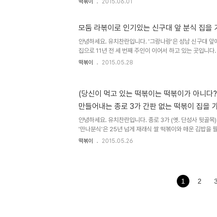
떡볶이
2015.06.01
맛이 궁금해 ..
모둠 라볶이로 인기있는 신구대 앞 분식 집을
안녕하세요. 유치찬란입니다. '그랑나랑'은 성남 신구대 앞에
집으로 11년 전 세 번째 주인이 이어서 하고 있는 곳입니다.
떡(라)볶이가 유명하다고 하는데요. 분당 서울대 병원에 
떡볶이
2015.05.28
다. 2015년 5월20..
(당신이 먹고 있는 떡볶이는 떡볶이가 아니다
만들어내는 종로 3가 간판 없는 떡볶이 집을 
안녕하세요. 유치찬란입니다. 종로 3가 (옛. 단성사 뒷골목
'만나분식'은 25년 넘게 재래식 쌀 떡볶이와 매운 김밥을 
이미 몇 번 가 본적 있는 곳인데요. 좋은 쌀로 만든 쌀 떡 
떡볶이
2015.05.26
습니다. 2015..
1
2