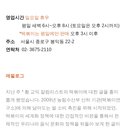
영업시간
일요일 휴무
평일 새벽 6시~오후 8시 (토요일은 오후 2시까지)
*
떡볶이는 평일에만 판매
오후 3시 이후
주소
서울시 종로구 봉익동 22-2
연락처
02- 3675-2110
에필로그
지난 주
*
황 교익 칼럼리스트의
떡볶이에 대한 글을 흥미
롭게 봤었습니다. 2009년 농림수산부 산하 기관(떡볶이연
구소)에 의해 남아도는 쌀 소비 촉진을 위해 시작되었던,
떡볶이의 세계화 정책에 대한 간접적인 비판을 통해서 전
체적인 우리나라 음식 문화와 정책을 뒤돌아 보게 한 글이