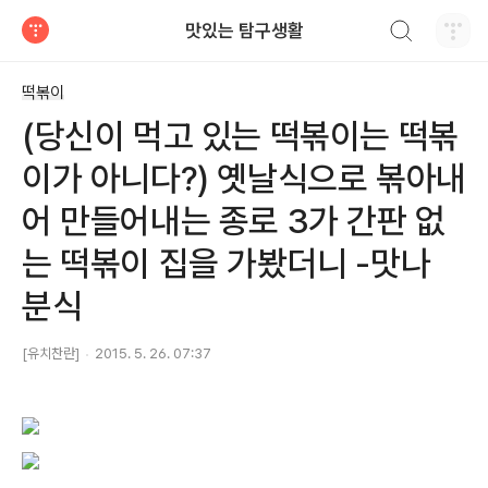
검색하기
맛있는 탐구생활
티스토리
떡볶이
(당신이 먹고 있는 떡볶이는 떡볶
이가 아니다?) 옛날식으로 볶아내
어 만들어내는 종로 3가 간판 없
는 떡볶이 집을 가봤더니 -맛나
분식
[유치찬란]
2015. 5. 26. 07:37