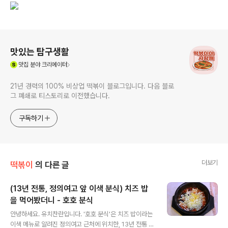
로그 정보
맛있는 탐구생활
(새창열림)
맛집
분야 크리에이터
21년 경력의 100% 비상업 떡볶이 블로그입니다. 다음 블로
그 폐쇄로 티스토리로 이전했습니다.
구독하기
더보기
떡볶이
의 다른 글
(13년 전통, 정의여고 앞 이색 분식) 치즈 밥
을 먹어봤더니 - 호호 분식
글 내용
안녕하세요. 유치찬란입니다. '호호 분식'은 치즈 밥이라는
이색 메뉴로 알려진 정의여고 근처에 위치한, 13년 전통 분