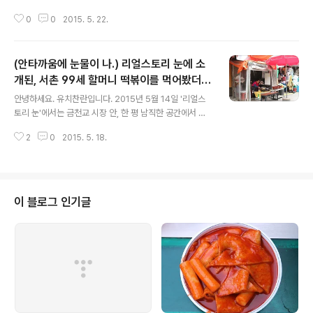
식집입니다. 그 곳에서 판매하는 음식 맛이 궁금해 찾아가
0
0
2015. 5. 22.
봤습니다. 2015년 5월 13일, 14일 방문하다. 정의 여중
고등학교와 초등학교가 함께 있었던, 학교 후문 쪽에 호박..
(안타까움에 눈물이 나.) 리얼스토리 눈에 소
개된, 서촌 99세 할머니 떡볶이를 먹어봤더니
글 내용
-금천교시장 할머니 떡볶이
안녕하세요. 유치찬란입니다. 2015년 5월 14일 '리얼스
토리 눈'에서는 금천교 시장 안, 한 평 남직한 공간에서 떡
볶이를 만들어 팔고 있는 99세 할머니의 사연이 소개되었
2
0
2015. 5. 18.
습니다. ' 개성의 부잣집 딸로 태어나 명문고를 졸업한 김
정연 할머니는 6.25전쟁 때 남편을 잃었고. 노모와 자식을
돌..
이 블로그 인기글