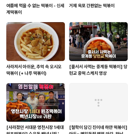
여름에 먹을 수 없는 떡볶이 - 신세
거제 옥포 간판없는 떡볶이
계떡볶이
사라져서 아쉬운, 추억 속 오시오
[줄서서 사먹는 중계동 떡볶이] 당
떡볶이 (+ 나루 떡볶이)
현교 중떡 스케치 영상
[사라졌던 서대문 영천시장 1세대
[철학이 담긴 진이네 하얀 떡볶이]