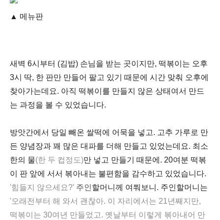
▲
메뉴판
새벽 6시부터 (김밥) 손님을 받는 곳이지만, 떡볶이는 오후
3시 딱, 한 판만 만들어 팔고 있기 때문에 시간 맞춰 오후에
찾아가는데요.
아직 떡볶이를 만들지 않은 상태여서 만드
는 과정을 볼 수 있었습니다.
방앗간에서 당일 빼온 쌀떡에 어묵을 넣고. 고추 가루로 만
든 양념장과 꽤 많은 대파를 더해 만들고 있었는데요. 최소
한의 물
(한 두 컵정도)
만 넣고 만들기 때문에. 20여분 떡볶
이 판 앞에 서서 볶아내는 불편함을 감수하고 있었습니다.
'힘들지 않으세요?'
주인
할머니께 여쭤보니. 주인할머니는
'오래전부터 해 와서 괜찮아. 이 자리에서는 21년째지만,
떡볶이는 30여년 만들었고. 옛날부터 이렇게 볶아내어 만