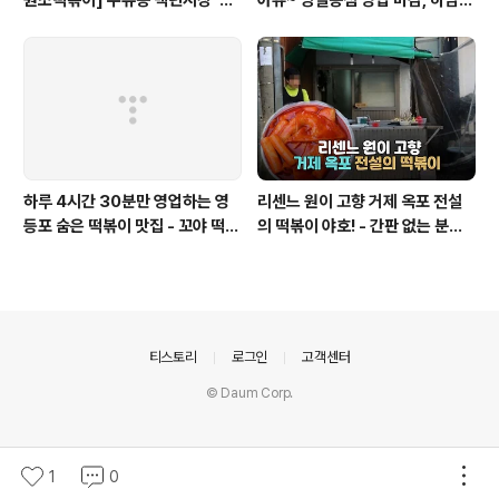
원조떡볶이] 수유동 백년시장 '영
아듀~ 명일동점 영업 마감, 하남
천할매떡볶이'로 귀환
미사점 이전하다
하루 4시간 30분만 영업하는 영
리센느 원이 고향 거제 옥포 전설
등포 숨은 떡볶이 맛집 - 꼬야 떡볶
의 떡볶이 야호! - 간판 없는 분식
이
집
의안내
티스토리
로그인
고객센터
© Daum Corp.
1
0