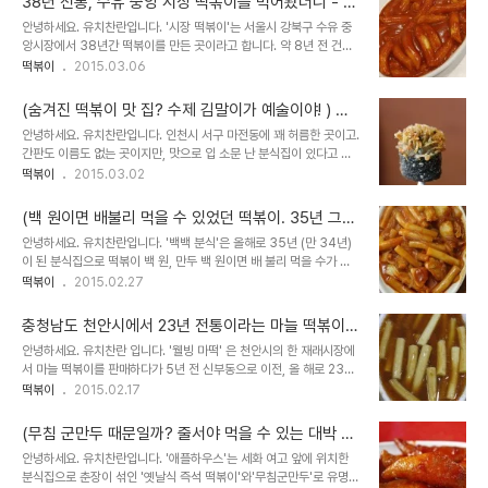
38년 전통, 수유 중앙 시장 떡볶이를 먹어봤더니 - 시
장 떡볶이
안녕하세요. 유치찬란입니다. '시장 떡볶이'는 서울시 강북구 수유 중
앙시장에서 38년간 떡볶이를 만든 곳이라고 합니다. 약 8년 전 건물
구조 변경 공사 후 시장 內 삼우 마트 안으로 자리를 이전했다고 하는
떡볶이
2015.03.06
데요. 블로그 구독자님 추천으로 찾아가보게 되었습니다. 사실. 중학교
를 다녔..
(숨겨진 떡볶이 맛 집? 수제 김말이가 예술이야! ) 인
천시 서구 마전동. 검단 사거리 간판 없는 떡볶이 집을
안녕하세요. 유치찬란입니다. 인천시 서구 마전동에 꽤 허름한 곳이고.
가봤더니
간판도 이름도 없는 곳이지만, 맛으로 입 소문 난 분식집이 있다고 해
서 찾아가봤습니다. 2015년 2월 23일 방문하다. 검단 사거리 우체국
떡볶이
2015.03.02
뒷골목의 과일가게와 옷 가게 사이에 있는 허름한 가게. 모르는 사람이
라면 지..
(백 원이면 배불리 먹을 수 있었던 떡볶이. 35년 그
후) 세곡 초등학교 앞 추억의 떡볶이를 먹어봤더니 -
안녕하세요. 유치찬란입니다. '백백 분식'은 올해로 35년 (만 34년)
백백 분식
이 된 분식집으로 떡볶이 백 원, 만두 백 원이면 배 불리 먹을 수가 있
어 오래전 손님들에게 백백 집으로 불려왔다는 곳입니다. 28년 전 지
떡볶이
2015.02.27
금의 자리로 이전한 후 백백 분식의 명패(간판)이 생겼다고 하는데요.
그곳 떡볶이 ..
충청남도 천안시에서 23년 전통이라는 마늘 떡볶이를
먹어봤더니 - 웰빙 마떡
안녕하세요. 유치찬란 입니다. '웰빙 마떡' 은 천안시의 한 재래시장에
서 마늘 떡볶이를 판매하다가 5년 전 신부동으로 이전, 올 해로 23년
째 떡볶이를 판매하고 있다는 곳입니다. 몇 년 전 가본 적이 있는 곳이
떡볶이
2015.02.17
었는데요. 서울의 마늘 떡볶이와 연관이 있는 것 같아 확인 차 다시 찾
아가봤..
(무침 군만두 때문일까? 줄서야 먹을 수 있는 대박 떡
볶이 집) 30년 전통. 세화 여고앞 분식 집을 가봤더니
안녕하세요. 유치찬란입니다. '애플하우스'는 세화 여고 앞에 위치한
- 애플하우스
분식집으로 춘장이 섞인 '옛날식 즉석 떡볶이'와'무침군만두'로 유명해