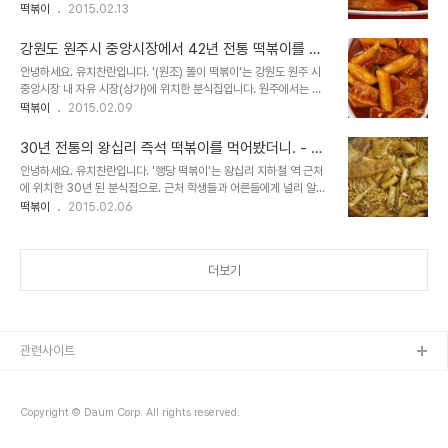
진 곳입니다. 사실 오래된 단골손님들은 '일반 떡볶이'를 선호한다고
떡볶이
2015.02.13
하는데요. 작년 맛있는 탐구생활 동호회 모임에 참석해주신 대학교 교
수님..
강원도 원주시 중앙시장에서 42년 전통 떡볶이를 먹
어봤더니 - (원조) 똘이 떡볶이
안녕하세요. 유치찬란입니다. '(원조) 똘이 떡볶이'는 강원도 원주 시
중앙시장 내 자유 시장(상가)에 위치한 분식집입니다. 원주에서는 모
르는 사람이 없을 정도로 떡볶이로 유명한 곳이라고 하는데요. 그 곳
떡볶이
2015.02.09
떡볶이 맛이 궁금해 주말에 찾아가봤습니다. 2014년 1월 31일 방문
하다. 시장 건..
30년 전통의 왕십리 즉석 떡볶이를 먹어봤더니. - 행
당 떡볶이
안녕하세요. 유치찬란입니다. '행당 떡볶이'는 왕십리 지하철 역 근처
에 위치한 30년 된 분식집으로. 근처 학생들과 어른들에게 널리 알려
진 곳이라고 합니다. 그 곳 떡볶이 맛이 궁금해 찾아가봤습니다.
떡볶이
2015.02.06
2014년 12월 29일 방문하다. 떡볶이 집 내부 안은 정말 허름해 보이
는, 정말 세월의 흔..
더보기
관련사이트
Copyright © Daum Corp. All rights reserved.