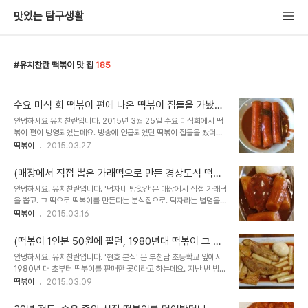
맛있는 탐구생활
유치찬란 떡볶이 맛 집
185
수요 미식 회 떡볶이 편에 나온 떡볶이 집들을 가봤더
니 -대구 윤옥연 할매 떡볶이, 모꼬지에, 다리집, 풍년
안녕하세요 유치찬란입니다. 2015년 3월 25일 수요 미식회에서 떡
쌀농산
볶이 편이 방영되었는데요. 방송에 언급되었던 떡볶이 집들을 봤더니.
먼저 황 교익 음식 평론가님이 언급하신 금천교 시장의 99세 김 정연
떡볶이
2015.03.27
할머님 떡볶이 집입니다. 통인시장 간장 떡볶이 집들은 주인이 바뀌어
2세대 3세대..
(매장에서 직접 뽑은 가래떡으로 만든 경상도식 떡볶
이) 경상도식 떡볶이, 떡 도그, 비빔 만두를 먹어봤더
안녕하세요. 유치찬란입니다. '덕자네 방앗간'은 매장에서 직접 가래떡
니 -덕자네 방앗간
을 뽑고. 그 떡으로 떡볶이를 만든다는 분식집으로. 덕자라는 별명을
가지고 있다고 하는 경북 영주 출신의 남자 사장님이 영주에서 20년
떡볶이
2015.03.16
동안 (코스모스) 맞춤 떡 집을 운영했던 어머니와 함께 서울로 올라와
서 차리..
(떡볶이 1인분 50원에 팔던, 1980년대 떡볶이 그 후)
부천남 초등학교 앞 떡볶이를 먹어봤더니 -현호 분식
안녕하세요. 유치찬란입니다. '현호 분식' 은 부천남 초등학교 앞에서
1980년 대 초부터 떡볶이를 판매한 곳이라고 하는데요. 지난 번 방문
했던 곳이지만, 다시 한 번 방문해봤습니다. 2015년 2월 21일 방문하
떡볶이
2015.03.09
다. 허름해 보였던 가게 안을 들어가 보니. 아빠와 함께 떡볶이를 먹기
위해 온 꼬..