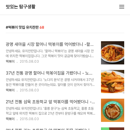
맛있는 탐구생활
떡볶이 맛집 유치찬란
68
광명 새마을 시장 할머니 떡볶이를 먹어봤더니 -할머
니 떡볶이
안녕하세요. 유치찬란입니다. '할머니 떡볶이'는 광명 새마을 시장 안
에 위치한 떡볶이집입니다. 그곳 떡볶이 맛이 궁금해 찾아가봤습니다.
2015년 7월 30일 방문하다. 새마을 시장 안 끝 쪽에 위치해 있었는
떡볶이
2015.08.03
데요. 원래는 시장 입구에서 20~30년 떡볶이를 팔다가 4년 전 지금
의 자리로 옮겼다..
37년 전통 광명 할머니 떡볶이집을 가봤더니 - 노다
지 분식
안녕하세요 유치찬란입니다. '노다지 분식'은 광명 사거리에서 37년
동안 떡볶이를 만들어 온 곳이라는데요. 알아볼 것이 있어서 찾아가봤
습니다. 2015년 7월 30일 방문하다. 가게 안 내부는 무척 허름해 보
떡볶이
2015.08.03
였는데요. 노점에서 떡볶이를 팔기 시작했다는 주인할머니는 27년 쯤
이곳으로 이전..
21년 전통 삼육 초등학교 앞 떡볶이를 먹어봤더니 -홍
릉 문구
안녕하세요 유치찬란입니다. '홍릉 문구'는 삼육 초등학교, 홍릉 초등
학교 앞에 위치한 떡볶이 집으로 21년 전부터 문방구를 해오며 떡볶이
를 함께 판매하고 있는 곳입니다. 알아볼 것이 있어서 오랜만에 찾아가
떡볶이
2015.08.03
봤습니다. 2015년 7월 29일 방문하다. 삼육 초등학교를 가는 길을
평소와 달리 ..