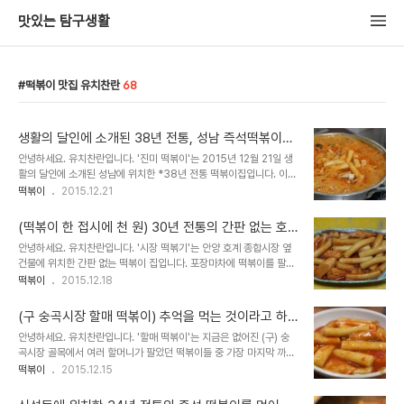
맛있는 탐구생활
떡볶이 맛집 유치찬란
68
생활의 달인에 소개된 38년 전통, 성남 즉석떡볶이를
먹어봤더니 - 진미 떡볶이
안녕하세요. 유치찬란입니다. '진미 떡볶이'는 2015년 12월 21일 생
활의 달인에 소개된 성남에 위치한 *38년 전통 떡볶이집입니다. 이미
저는 2012년 1월 달에 방문. 먹어본 적이 있는 곳인데요. 오랜만에 찾
떡볶이
2015.12.21
아가봤습니다. * 시어머니에 이어 2대 째 하고 있는 곳으로 아드님은
35년, 며느님은 27..
(떡볶이 한 접시에 천 원) 30년 전통의 간판 없는 호
계 시장 떡볶이를 먹어봤더니 - 시장 떡볶기
안녕하세요. 유치찬란입니다. '시장 떡볶기'는 안양 호계 종합시장 옆
건물에 위치한 간판 없는 떡볶이 집입니다. 포장마차에 떡볶이를 팔기
시작했다는 이곳은 며칠 있으면 30년이 된다고 하는데요. 그 곳 떡볶
떡볶이
2015.12.18
이 맛이 궁금해 찾아가봤습니다. 2015년 12월 16일 방문하다. 종합
상가 안에 간..
(구 숭곡시장 할매 떡볶이) 추억을 먹는 것이라고 하
는, 43년 전통 하월곡동 떡볶이를 먹어봤더니 -할매
안녕하세요. 유치찬란입니다. '할매 떡볶이'는 지금은 없어진 (구) 숭
떡볶이
곡시장 골목에서 여러 할머니가 팔았던 떡볶이들 중 가장 마지막 까지
남았던 *욕을 잘해 욕쟁이 할머니라고 불렸던 할머니에게 13년 전 비
떡볶이
2015.12.15
법을 전수 받아 이어오고 있는 곳이라고 하는데요. 맛있는 탐구생활 동
호회 가..