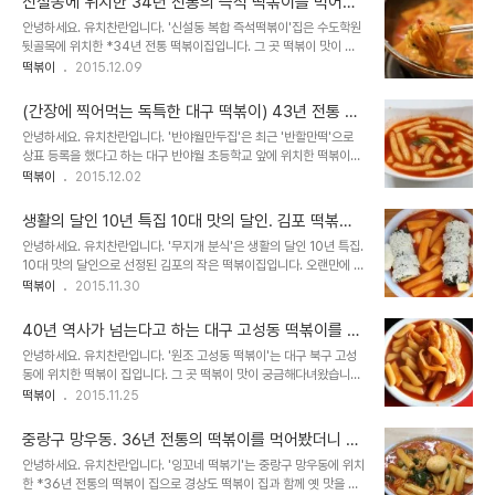
신설동에 위치한 34년 전통의 즉석 떡볶이를 먹어봤
더니 - 신설동 즉석 복합 떡볶이
안녕하세요. 유치찬란입니다. '신설동 복합 즉석떡볶이'집은 수도학원
뒷골목에 위치한 *34년 전통 떡볶이집입니다. 그 곳 떡볶이 맛이 궁
금해 찾아가봤습니다. 2015년 12월 3일 방문하다. 인적이 뜸한 도로
떡볶이
2015.12.09
가에 위치해 있었습니다. 떡볶이 집이라기보다는 분식집의 모습이었
습니다. 가게 ..
(간장에 찍어먹는 독특한 대구 떡볶이) 43년 전통 반
야월 초등학교 앞 분식집을 가봤더니 -반할만떡 (반야
안녕하세요. 유치찬란입니다. '반야월만두집'은 최근 '반할만떡'으로
월 만두 집)
상표 등록을 했다고 하는 대구 반야월 초등학교 앞에 위치한 떡볶이와
만두집으로 1973년도에 오픈(포장마차로 시작)한 43년 전통의 분
떡볶이
2015.12.02
식집입니다. 그곳에서 판매하는 만두와 떡볶이 맛이 궁금해 찾아가봤
습니다. 2015년..
생활의 달인 10년 특집 10대 맛의 달인. 김포 떡볶이
를 먹어봤더니 - 무지개 분식
안녕하세요. 유치찬란입니다. '무지개 분식'은 생활의 달인 10년 특집.
10대 맛의 달인으로 선정된 김포의 작은 떡볶이집입니다. 오랜만에 찾
아가봤습니다. 2015년 11월 27일 10년 특집 2부. 방송 3일 전 방문
떡볶이
2015.11.30
하다. 영하 6도 많이 추워진 날씨임에도 영업시간인 오전 11시 30분
전 부터 많은 손님..
40년 역사가 넘는다고 하는 대구 고성동 떡볶이를 먹
어봤더니 - 원조 고성동 떡볶이
안녕하세요. 유치찬란입니다. '원조 고성동 떡볶이'는 대구 북구 고성
동에 위치한 떡볶이 집입니다. 그 곳 떡볶이 맛이 궁금해다녀왔습니다.
2015년 11월 20일 방문하다. 아파트가 있는 차도 옆 예스러움이 있
떡볶이
2015.11.25
었던 가게들. 꽤 오래되어 보이는 건물이어서 동네 할머니에게 물어보
니. 이곳은..
중랑구 망우동. 36년 전통의 떡볶이를 먹어봤더니 -
잉꼬네 떡볶기
안녕하세요. 유치찬란입니다. '잉꼬네 떡볶기'는 중랑구 망우동에 위치
한 *36년 전통의 떡볶이 집으로 경상도 떡볶이 집과 함께 옛 맛을 이