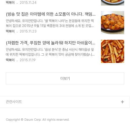
어오고 있는 곳이라고 합니다. 그 곳 떡볶이 맛이 궁금해 다녀왔습니
떡볶이
2015.11.24
다. *경상도 떡볶이 집보다 조금 늦게 시작한 곳으로. 당시 많은 포장
마차 중에..
(방송 맛 집은 아이템에 의한 소모품이 아니다. 책임
감을 가져야 한다.) 방송에 소개된 돈암동 떡볶이 집을
안녕하세요. 유치찬란입니다. '쌀 떡볶이 나라'는 돈암동에 위치한 떡
가봤더니 - 쌀 떡볶이 나라
볶이 집으로 2015년 9월 11일 백종원의 3대 천왕에 소개 된 곳입니
다. 방송을 보지는 못했지만, 미디어를 통해 알게 되었고. 그 곳 떡볶이
떡볶이
2015.11.23
맛이 궁금해 찾아가봤습니다. 2015년 11월 19일 방문하다. 오픈 시
간을 정확히 몰라..
(저렴한 가격, 푸짐한 양에 놀라워! 하지만 아쉬움이
있었던 것은) 해미 읍성 떡볶이를 먹어봤더니 - 읍성
안녕하세요. 유치찬란입니다. '읍성 분식'은 충남 서산시 해미읍성 앞
분식
에 위치한 떡볶이집입니다. 그 곳 떡볶이 맛이 궁금해 찾아가봤습니다.
2015년 9월 23일 방문하다. 이곳은 일주일에 2~3일만 영업을 하
떡볶이
2015.11.19
고. 그 영업 일도 일정하지 않아서 먹기 힘든 곳이라고 알려진 곳이었
는데요. 해미 세..
더보기
관련사이트
Copyright © Daum Corp. All rights reserved.