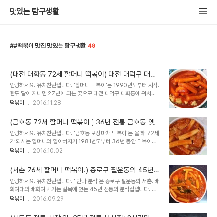
맛있는 탐구생활
#떡볶이 맛집 맛있는 탐구생활
48
(대전 대화동 72세 할머니 떡볶이) 대전 대덕구 대화
동 27년 전통의 간판 없는 떡볶이 집을 가봤더니 - 할
안녕하세요. 유치찬란입니다. '할머니 떡볶이'는 1990년도부터 시작.
머니 떡볶이
한두 달이 지나면 27년이 되는 곳으로 대전 대덕구 대화동에 위치한
곳입니다. 그 곳 떡볶이 맛이 궁금해 다녀왔습니다. 2016년 11월 25
떡볶이
2016.11.28
일 방문하다. 대전 병원 왼 쪽에 위치한 대화 약국 옆. 오르막 골목길을
오른 후. 다시 ..
(금호동 72세 할머니 떡볶이.) 36년 전통 금호동 옛
날 떡볶이를 먹어봤더니 -금호동 포장마차 떡볶이
안녕하세요. 유치찬란입니다. '금호동 포장마차 떡볶이'는 올 해 72세
가 되시는 할머니와 할아버지가 1981년도부터 36년 동안 떡볶이와
튀김을 만들어 온 곳입니다. 2~3년 전에 방문했었던 곳인데요. 문뜩
떡볶이
2016.10.02
생각이 나서 오랜만에 찾아가봤습니다. 2016년 9월 30일 방문하다.
지하철 3호선 금호 ..
(서촌 76세 할머니 떡볶이.) 종로구 필운동의 45년
전통 분식집을 가봤더니 -만나분식
안녕하세요. 유치찬란입니다. ' 만나 분식'은 종로구 필운동의 서촌. 배
화여대와 배화여고 가는 길목에 있는 45년 전통의 분식집입니다. 그
곳의 떡 튀김과 못난이 생각이 나서 오랜만에 찾아가봤습니다. 2016
떡볶이
2016.09.29
년 9월 24일 방문하다. 토요일 오전 10시 50분쯤 방문해보니. 가게
앞 스테인리스 ..