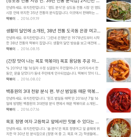
(상도동 전통 시장 안. 35년 전통 분식집) 2시간만 판
매하는 잡채를 먹어봤더니 -영도분식
안녕하세요. 유치찬란입니다. ' 영도 분식'은 상도동 전통 시장 인 영도
시장 안에 위치한 35년 전통의 분식집입니다. 이곳에서 판매하는 여
러 메뉴 중 낮 1시까지만 판매한다고 하는 메뉴가 있다고 해서 다녀왔
떡볶이
2016.09.19
습니다. 2016년 9월 6일, 7일 방문하다. 영도 시장 內 속 옷 판매하
는 가게의 오..
생활의 달인에 소개된, 38년 전통 도곡동 은광 여고
앞 떡볶이를 먹어봤더니 - 그린네 은쟁반
안녕하세요. 유치찬란입니다. '그린네 은쟁반'은 1978년도부터 시작
한 38년 전통의 떡볶이 집입니다. 생활의 달인 방송을 보고 예전에 방
문했었던, 옛 기억이 떠올라 오랜만에 찾아가봤습니다. 2016년 8월
떡볶이
2016.08.15
10일 방문하다. 양재역에서 은광 여고로 올라오는 거리. 2006년
~2007년 당시 조그마한 샛..
(간장 맛이 나는 목포 떡볶이!) 목포 용당동 주공 아파
트 앞 34년 전통의 떡볶이를 먹어봤더니 -싱글분식
% 2019년 1월 16일자 수정 싱글분식 주인할머니가 쓰러지셔서 한
동안, 문을 닫았다가 동네 주민에게 인수되었습니다. 떡볶이 맛이 다르
고. 전수받은 것이 아니기에. 이 글의 일부 내용은 의미가 없어졌음을
떡볶이
2016.08.02
먼저 밝힙니다. 참고로 저는, 원조 주인할머니의 떡볶이를 먹어봤고.
주인할머니..
백종원의 3대 천왕 분식 편. 부산 범일동 매운 떡볶이
를 먹어봤더니 -원조 범일동 매떡
안녕하세요. 유치찬란입니다. '원조 범일동 매떡'은 2016년 7월 16
일에 방영된 백종원의 3대천왕 분식 편에서 매운 떡볶이로 소개된
40년 전통의(포장마차 포함) 분식집입니다. 저는 이미 2010년과
떡볶이
2016.07.16
2011년 두 차례 먹어본 적이 있는 곳인데요. 시청자들에게 정확한 정
보를 알려주기 위해 방송 ..
목포 정명 여자 고등학교 앞에서만 맛볼 수 있다는 쫄
라면과 돈가스를 먹어봤더니 -솔 분식
안녕하세요. 유치찬란입니다. '솔 분식'은 목포 정명여고 앞 골목에 위
치한 약 30년 된 분식집으로 (정명 여 중 고. 목포 여 고) 학생들에게