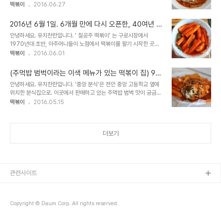
큰 사랑을 받아온 곳입니다. 이곳 솔 분식은 몇 년 전인 2013년 SBS
떡볶이
2016.06.27
생활의 달인 제작팀에게 곧 그만 둘 것이라는 이유 등으로 방송출연 제
의를 거절했..
2016년 6월 1일. 6개월 만에 다시 오픈한, 40여년 전
통의 구로시장 칠공주 할머니 떡볶이 집을 가봤더니 -
안녕하세요. 유치찬란입니다. ' 칠공주 떡볶이' 는 구로시장에서
칠공주 떡볶이
1970년대 초반, 아주머니들이 노점에서 떡볶이를 팔기 시작한 곳으
로. 40여년 세월의 흐름에 아주머니들은 할머니가 되었고. 노점에서
떡볶이
2016.06.01
한 때 일곱 분들이 떡볶이를 만들어서 칠 공주 할머니 떡볶이 또는 *칠
공주 떡볶이로 ..
(주먹밥 범벅이라는 이색 메뉴가 있는 떡볶이 집) 9년
전통의 천안 중앙고등학교 앞 분식집을 가봤더니 -중
안녕하세요. 유치찬란입니다. '중앙 분식'은 천안 중앙 고등학교 옆에
앙 분식
위치한 분식집으로. 이곳에서 판매하고 있는 주먹밥 범벅 맛이 궁금해
찾아가봤습니다. 2016년 5월 6일 방문하다. 세월의 흔적이 느껴졌
떡볶이
2016.05.15
던 가게. 9년 전 가게를 인수해 떡볶이를 만들어 오고 있는 곳이었는
데요. 가게 안..
더보기
관련사이트
Copyright © Daum Corp. All rights reserved.