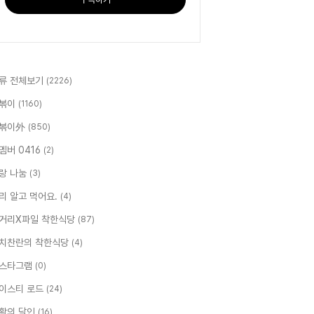
류 전체보기
(2226)
볶이
(1160)
볶이外
(850)
멤버 0416
(2)
랑 나눔
(3)
리 알고 먹어요.
(4)
거리X파일 착한식당
(87)
치찬란의 착한식당
(4)
스타그램
(0)
이스티 로드
(24)
활의 달인
(16)