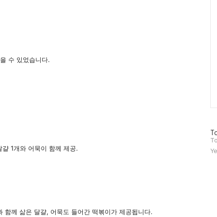
먹을 수 있었습니다.
방
To
문
To
자
걀 1개와 어묵이 함께 제공.
Ye
수
 함께 삶은 달걀, 어묵도 들어간 떡볶이가 제공됩니다.