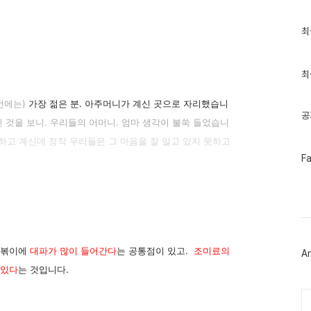
최
최
근
글
과
인
최
기
글
번에는)
가장 젊은 분. 아주머니가 계신 곳으로 자리했습니
공
진 것을 보니. 우리들의 어머니. 엄마 생각이 불쑥 들었습니
고 계신데 정작 우리들은 그 마음을 잘 알고 있지 못하고
페
F
이
스
북
트
위
터
플
러
떡볶이에
대파가 많이 들어간다
는 공통점이 있고.
조미료의
Ar
그
인
 있다
는 것입니다.
Ca