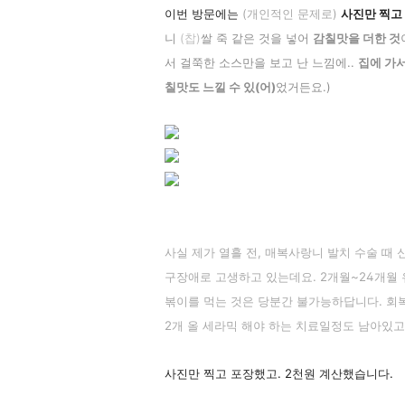
이번 방문에는
(개인적인 문제로)
사진만 찍고 
니
(찹)
쌀 죽 같은 것을 넣어
감칠맛을 더한 것
서 걸쭉한 소스만을 보고 난 느낌에..
집에 가서
칠맛도 느낄 수 있(어)
었거든요.)
사실 제가 열흘 전, 매복사랑니 발치 수술 때
신
구장애로 고생하고 있는데요. 2개월~24개월 
볶이를 먹는 것은 당분간 불가능하답니다. 회복
2개 올 세라믹 해야 하는 치료일정도 남아있고
사진만 찍고 포장했고. 2천원 계산했습니다.