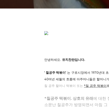
떡볶이
안녕하세요.
유치찬란입니다.
' 칠공주
떡볶이'
는 구로시장에서 1970년대 
40여년 세월의 흐름에 아주머니들은 할머니가
칠 공주 할머니 떡볶이 또는
*칠 공주 떡볶이
*칠공주 떡볶이. 상호의 유래
에 대한 
소문난 칠공주가 방영되면서 마침 그 