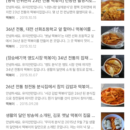
(평택 진위면의 23년 전통 떡볶이) 런닝맨 촬영지로
유명한 분식집을 가봤더니 -너랑나랑 얄개분식
안녕하세요. 유치찬란입니다. '너랑나랑 얄개분식'은 평택 진위면에 위
치한 23년 전통의 떡볶이집입니다. 몇 년 전 런닝맨의 촬영지로 유명
세를 치루기도 했었다는 데요. 그 곳 떡볶이 맛이 궁금해 찾아가봤습니
떡볶이
2015.10.15
다. 2015년 10월2일 방문하다. 진위 역 근방 뒷골목에 위치해 있었
습니다. 오전..
36년 전통, 대전 선화초등학교 앞 할머니 떡볶이를 먹
어봤더니 - 옛날 떡볶이
안녕하세요. 유치찬란입니다. '옛날 떡볶이'는 대전 선화 초등학교 앞
에서 36년 동안 떡볶이를 만들어 온 곳입니다. 그 곳 떡볶이 맛이 궁
금해 다녀와 봤습니다. 2015년 10월 2일 방문하다. 허름해 보였던
떡볶이
2015.10.12
떡볶이 집. '옥천시장에 부는 바람' 이라는 문구가 눈에 들어옵니다. 일
흔이 넘어 보이..
(장승배기역 영도시장 떡볶이) 34년 전통의 잡채 떡
볶이와 튀김 만두를 함께 먹어봤더니 -영도 분식
안녕하세요. 유치찬란입니다. '영도 분식'은 영도 시장 안에 위치한
34년 전통의 떡볶이 집입니다. 생활의 달인에 소개 될 정도로 잡채와
떡볶이의 조합이라는 독특한 구성으로 많은 분들이 좋아하고 있는 곳
떡볶이
2015.10.07
인데요. 최근 튀김 만두와도 먹을 수 있다는 이야기를 듣고. 오랜만에
찾아가봤..
26년 전통 창전동 분식집에서 참치 김밥과 떡볶이를
먹어봤더니 -서강 김밥 떡볶이
안녕하세요. 유치찬란입니다. '서강 김밥 떡볶이'집은 26년 된 분식집
으로 창전동에 위치한 곳입니다. 뭔가 알아볼 것이 있어서 찾아가봤습
니다. 2015년 8월 22일 방문하다. 50여년 되었다고 하는 꽤 허름한
떡볶이
2015.09.28
건물에 위치해 있었습니다. 허름해 보이는 분식 집 안. 매장 안에는 특
이하게 메뉴 ..
생활의 달인 방송에 소개된, 김포 옛날 떡볶이 집을 가
봤더니 -무지개 분식
안녕하세요. 유치찬란입니다. '무지개 분식'은 2015년 9월 7일 생활
의 달인에서 떡볶이의 달인으로 소개된 곳입니다. 저는 이미 넉 달 전