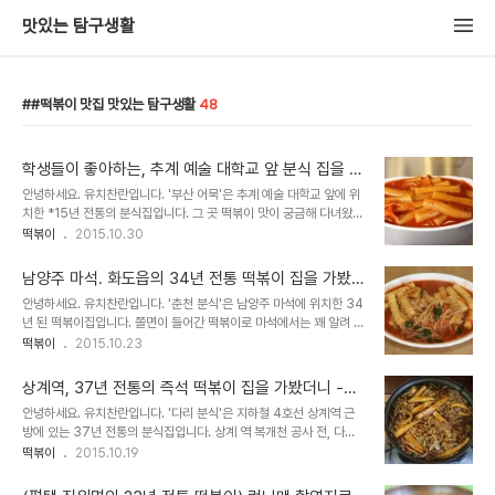
맛있는 탐구생활
#떡볶이 맛집 맛있는 탐구생활
48
학생들이 좋아하는, 추계 예술 대학교 앞 분식 집을 가
봤더니- 부산어묵
안녕하세요. 유치찬란입니다. '부산 어묵'은 추계 예술 대학교 앞에 위
치한 *15년 전통의 분식집입니다. 그 곳 떡볶이 맛이 궁금해 다녀왔습
니다. * 명지대학교와 초등학교 앞에서 5년, 추계예술대학교에서 10
떡볶이
2015.10.30
년째 영업하고 있다고 합니다. 2015년 10월 26일 방문하다. 학교 정
문 앞에 위치해 ..
남양주 마석. 화도읍의 34년 전통 떡볶이 집을 가봤
더니 - 춘천 분식
안녕하세요. 유치찬란입니다. '춘천 분식'은 남양주 마석에 위치한 34
년 된 떡볶이집입니다. 쫄면이 들어간 떡볶이로 마석에서는 꽤 알려 진
곳이라고 하는데요. 그 곳 떡볶이 맛이 궁금해 찾아가봤습니다. 2015
떡볶이
2015.10.23
년 9월 24일 방문하다. 오래되어 보이는 매장 안, 오픈 시간인 오전
11시 쯤 방문..
상계역, 37년 전통의 즉석 떡볶이 집을 가봤더니 -다
리 분식
안녕하세요. 유치찬란입니다. '다리 분식'은 지하철 4호선 상계역 근
방에 있는 37년 전통의 분식집입니다. 상계 역 복개천 공사 전, 다리
옆 포장마차에서 떡볶이를 만들어 다리분식이라고 불리었고. 상호를
떡볶이
2015.10.19
짓게 되었다고 하는데요. 한 번의 자리 이전 후 지금까지 자리를 지키
고 있는 곳..