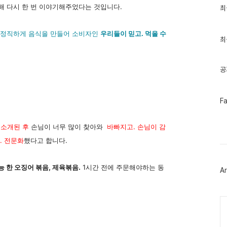
해 다시 한 번 이야기해주었다는 것입니다.
최
최
근
글
과
 정직하게 음식을 만들어 소비자인
우리들이 믿고. 먹을 수
인
최
기
글
공
페
F
이
스
북
 소개된 후
손님이 너무 많이 찾아와
바빠지고. 손님이 감
트
위
. 전문화
했다고 합니다.
터
플
러
능 한 오징어 볶음, 제육볶음.
1시간 전에 주문해야하는 동
Ar
그
인
Ca