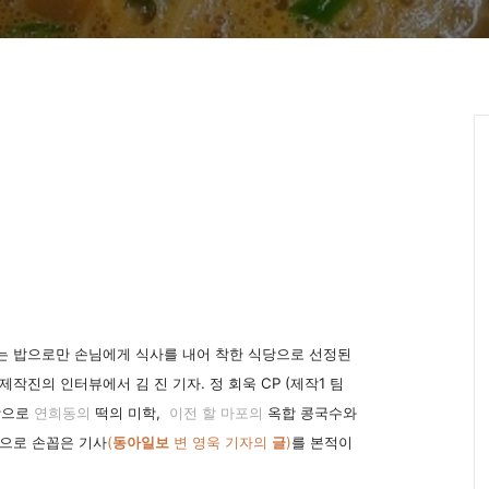
 맛있는 밥으로만 손님에게 식사를 내어 착한 식당으로 선정된
작진의 인터뷰에서 김 진 기자. 정 회욱 CP (제작1 팀
식당으로
연희동의
떡의 미학,
이전 할 마포의
옥합 콩국수와
으로 손꼽은 기사
(
동아일보
변 영욱 기자의
글
)
를 본적이