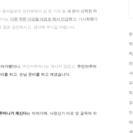
라 동아일보의 인터뷰에서 김 진 기자 등
세 분이 선택한 착
 보다는
다른 착한 식당을 대표로 해서 언급
했고. 기사화했다
그 점은 감안하시고. 생각해 주시길 바랍니다.
분
떡
떡
리
 찾아가봤더니.
주인아주머니는 계시지 않았고.
주인아주머
사
비를 하고. 손님 준비를 하고 계셨습니다.
우
먹
유
인
주머니가 계신다
는 이야기에.
낙원상가 바로 옆 골목에 위
테
생