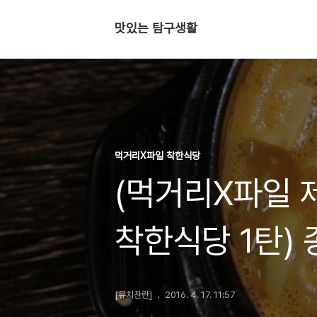
맛있는 탐구생활
먹거리X파일 착한식당
(먹거리X파일 
착한식당 1탄)
집을 가봤더니 
[유치찬란]
2016. 4. 17. 11:57