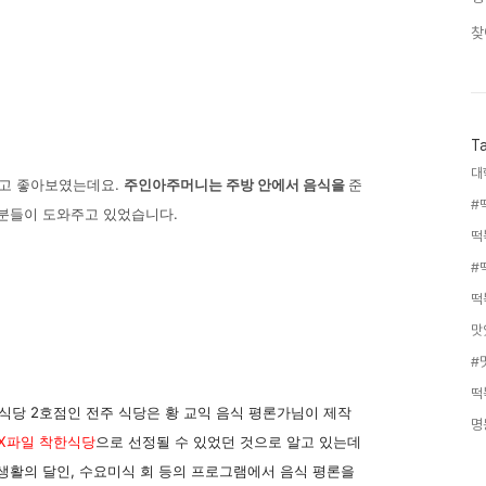
찾
T
대
되고 좋아보였는데요.
주인아주머니는 주방 안에서 음식을
준
#
 분들이 도와주고 있었습니다.
떡
#
떡
맛
#
떡
식당 2호점인 전주 식당은 황 교익 음식 평론가님이 제작
명
X파일 착한식당
으로 선정될 수 있었던 것으로 알고 있는데
 생활의 달인, 수요미식 회 등의 프로그램에서 음식 평론을