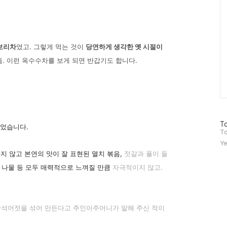
 보리차
였고. 그렇게 먹는 것이
당연하게 생각한 옛 시절이
. 이런 옥수수차를 보게 되면 반갑기도 합니다.
방
To
되었습니다.
문
To
자
Ye
수
지 않고 본연의 맛이 잘 표현된 멸치 볶음,
젓갈과 풀이 들
한 나물 등 모두 매력적으로 느껴질 만큼
자극적이지 않고.
, 황석어젓을 섞어 만든다고 주인아주머니가 말해 주신 적이