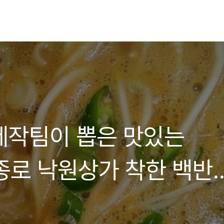
제작팀이 뽑은 맛있는
 종로 낙원상가 착한 백반
- 일미식당 2호점