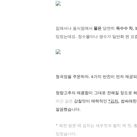
집에서나 음식점에서
물은
당연히
옥수수 차,
있었는데요. 정수물이나 생수가 일반화 된 요즘
청국장을 주문하자. 6가지 반찬이 먼저 제공
청량고추의 매콤함이 그대로 전해질 정도로 짜
어간
같은
감칠맛이 매력적인
*김치
, 쌉싸래
깔끔했습니다.
* 예전 방문 때 김치는 새우젓과 멸치 액 젓
있었습니다.