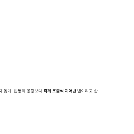
리지 않게. 밥통의 용량보다
적게 조금씩 지어낸 밥
이라고 합