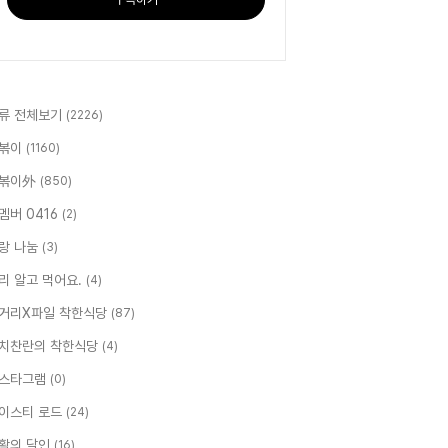
류 전체보기
(2226)
볶이
(1160)
볶이外
(850)
멤버 0416
(2)
랑 나눔
(3)
리 알고 먹어요.
(4)
거리X파일 착한식당
(87)
치찬란의 착한식당
(4)
스타그램
(0)
이스티 로드
(24)
활의 달인
(16)