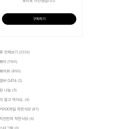
토리로 이전했습니다.
구독하기
류 전체보기
(2226)
볶이
(1160)
볶이外
(850)
멤버 0416
(2)
랑 나눔
(3)
리 알고 먹어요.
(4)
거리X파일 착한식당
(87)
치찬란의 착한식당
(4)
스타그램
(0)