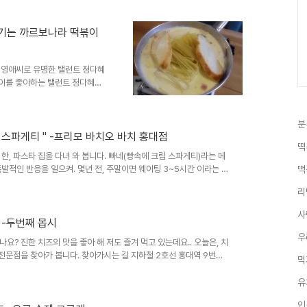
즐기는 까르보나라 떡볶이
은 영애씨로 유명한 탤런트 정다혜
볶이를 좋아하는 탤런트 정다혜씨
져 있는....!! 사실!! 임신과
분
림 스파게티 " -프리모 바치오 바치 홍대점
떡
, 파스타 집을 다녀 와 봅니다. 빠네(빵속에 크림 스파게티)라는 메
폭발적인 반응을 일으켜. 몇년 전, 주말이면 웨이팅 3~5시간 이라는 믿
떡
리
사
 -두번째 몹시
우
? 진한 치즈의 맛을 좋아 해 저도 즐겨 먹고 있는데요.. 오늘은, 치
 전문점을 찾아가 봅니다. 찾아가시는 길 지하철 2호선 홍대역 9번출
먹
유
인