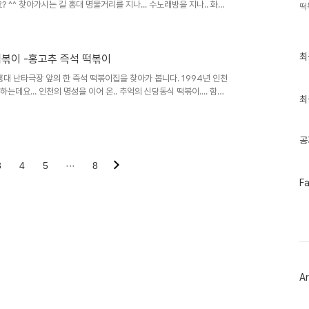
? ^^ 찾아가시는 길 홍대 명물거리를 지나... 수노래방을 지나.. 화살
떡
최
최
떡볶이 -홍고추 즉석 떡볶이
근
글
홍대 난타극장 앞의 한 즉석 떡볶이집을 찾아가 봅니다. 1994년 인천
과
는데요... 인천의 명성을 이어 온.. 추억의 신당동식 떡볶이.... 함께
인
최
기
글
공
3
4
5
···
8
페
F
이
스
북
트
위
터
플
러
Ar
그
인