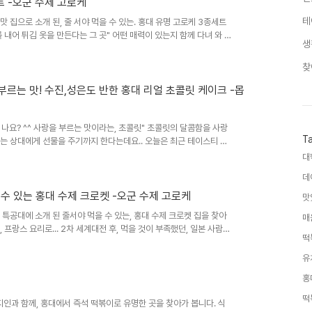
트 -오군 수제 고로케
테
맛 집으로 소개 된, 줄 서야 먹을 수 있는. 홍대 유명 고로케 3종세트
를 내어 튀김 옷을 만든다는 그 곳" 어떤 매력이 있는지 함께 다녀 와 볼
생
찾
르는 맛! 수진,성은도 반한 홍대 리얼 초콜릿 케이크 -몹
나요? ^^ 사랑을 부르는 맛이라는, 초콜릿" 초콜릿의 달콤함을 사랑
T
하는 상대에게 선물을 주기까지 한다는데요.. 오늘은 최근 테이스티 로
대
데
을 수 있는 홍대 수제 크로켓 -오군 수제 고로케
맛
 특공대에 소개 된 줄서야 먹을 수 있는, 홍대 수제 크로켓 집을 찾아
매
 프랑스 요리로... 2차 세계대전 후, 먹을 것이 부족했던, 일본 사람들
떡
유
홍
떡
 지인과 함께, 홍대에서 즉석 떡볶이로 유명한 곳을 찾아가 봅니다. 식