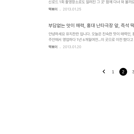
신로드 1회 촬영장소로도 알려진 그 곳' 함께 다녀 와 볼까요
표 방향, 뒷 골목 안으로 들어갑..
떡볶이
2013.01.25
부담없는 맛이 매력, 홍대 난타극장 앞, 즉석 
안녕하세요 유치찬란 입니다. 오늘은 친숙한 맛이 매력인, 
주안에서 영업하다 1년 6개월여전...이 곳으로 이전 했다고 하
먹으러 다녀 와 볼까요? ^^ 찾..
떡볶이
2013.01.20
1
2