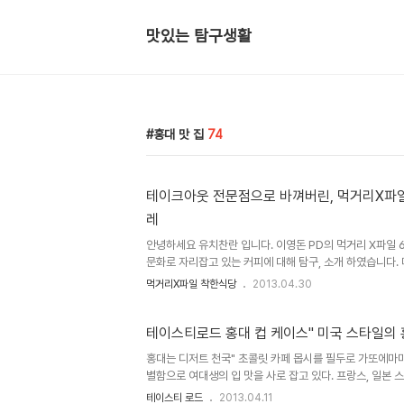
맛있는 탐구생활
홍대 맛 집
74
테이크아웃 전문점으로 바껴버린, 먹거리X파일
레
안녕하세요 유치찬란 입니다. 이영돈 PD의 먹거리 X파일 
문화로 자리잡고 있는 커피에 대해 탐구, 소개 하였습니다.
커피 기준이라는, 공정무역 커피 " 직거래 원두 구입 (다이렉
먹거리X파일 착한식당
2013.04.30
한 가격".. 이 4..
테이스티로드 홍대 컵 케이스" 미국 스타일의
홍대는 디저트 천국" 초콜릿 카페 몹시를 필두로 가또에마미,
별함으로 여대생의 입 맛을 사로 잡고 있다. 프랑스, 일본
이는 곳이 있으니.. 바로 ..
테이스티 로드
2013.04.11