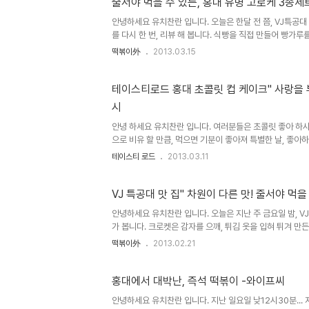
줄서야 먹을 수 있는, 홍대 유명 고로케 3종세
안녕하세요 유치찬란 입니다. 오늘은 한달 전 쯤, VJ특공대 
를 다시 한 번, 리뷰 해 봅니다. 식빵을 직접 만들어 빵가루
까요? ^^ 찾아가시는 길 지하..
떡볶이外
2013.03.15
테이스티로드 홍대 초콜릿 컵 케이크" 사랑을 부
시
안녕 하세요 유치찬란 입니다. 여러분들은 초콜릿 좋아 하시
으로 비유 할 만큼, 먹으면 기분이 좋아져 특별한 날, 좋아
드 4에 소개된, 홍대 초콜릿 디..
테이스티 로드
2013.03.11
VJ 특공대 맛 집" 차원이 다른 맛! 줄서야 먹
안녕하세요 유치찬란 입니다. 오늘은 지난 주 금요일 밤, VJ
가 봅니다. 크로켓은 감자를 으깨, 튀김 옷을 입혀 튀겨 만든,
이 식사 대용으로 먹던 감자..
떡볶이外
2013.02.21
홍대에서 대박난, 즉석 떡볶이 -와이프씨
안녕하세요 유치찬란 입니다. 지난 일요일 낮12시30분...