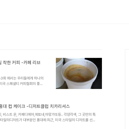
 착한 커피 -카페 리브
63회 에서는 우리들에게 하나의
 미국 스페셜티 커피협회의 좋은
트 트레이드)" 유기농 원두" 착
 홍대 컵 케이크 -디저트클럽 치카리셔스
 비스트 온, 카페디에어,에토네,마망갸또등.. 각양각색, 그 곳만의 특
 스타일의디저트가 대부분인 홍대에 최근, 미국 스타일의 디저트를 선보