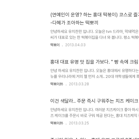
(연예인이 운영? 하는 홍대 떡볶이) 코스로 
-다혜가 조아하는 떡뽀끼
안녕하세요 유치찬란 입니다. 오늘은 tvn 드라마, 막돼먹
씨가 대표로 있는 한 떡볶이집을 다녀 와 봅니다. 평소 떡
를 위해 외식사업을 하는, 남편이 떡볶이집을 차려 주었다고 알려
떡볶이
2013.04.03
출산, 산후..
홍대 대표 유명 맛 집을 가보다. " 빵 속에 크
안녕 하세요 유치찬란 입니다. 오늘은 홍대에서 유명하다는 한
뉴를 우리나라에 거의 젤 먼저 소개.. 20대 여학생들에게 
기 힘든, 엄청난 기다림이 필요..
떡볶이外
2013.03.28
이건 색달라.. 주문 즉시 구워주는 치즈 케이크
안녕하세요 유치찬란 입니다. 여러분 치즈케이크 좋아 하시나요
즈 케이크를 주문시 바로 구워 제공 된다는, 홍대 치즈케익
구 골목 안으로 직진" 사거리..
떡볶이外
2013.03.25