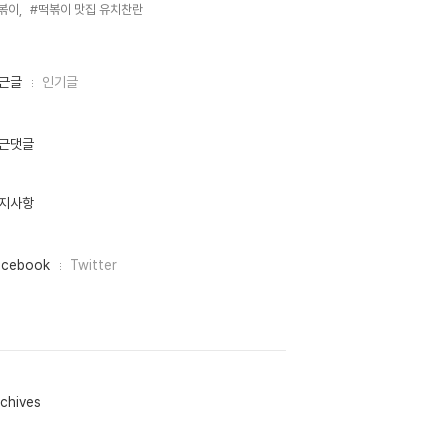
볶이,
#떡볶이 맛집 유치찬란,
근글
인기글
근댓글
지사항
acebook
Twitter
chives