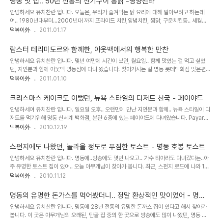
명동 맛 집.. 50년 전통의 전기구이 통닭 -영양센타
안녕하세요 유치찬란 입니다. 오늘은, 우리가 즐겨먹는 닭 요리에 대해 알아보려고 하는데
여.. 1980년대부터...2000년대 까지 프라이드 치킨,양념치킨, 찜닭, 구운치킨등.. 세월의
흐름에... 닭요리의 진화는 거듭 되고 있지만, 어린시절..누구나 한번 쯤은 긴 꼬챙이에 생 닭
떡볶이外
2011.01.17
을 끼워 빙글빙글 돌려 굽던, ..
랍스터 테리미도르와 함께한, 아웃백에서의 행복한 만찬
안녕하세요 유치찬란 입니다. 몇년 여만에 시간이 났던, 월요일.. 함께 맛있는 걸 먹고 싶었
던, 지인분과 함께 아웃백 명동점에 다녀 왔습니다. 찾아가시는 길 명동 롯데백화점 맞은편,
국민은행 뒷골목에 위치 아웃백은 1988년 미국 플로리아 템파시에서 테어난 아웃백 스테
떡볶이外
2011.01.10
이크하우스는 호주를 느낄 ..
크리스마스 케이크도 이뻤던, 뉴욕 스타일의 디저트 천국 - 페이야드
안녕하세여 유치찬란 입니다. 일요일 오후.. 오랜만에 만난 지인분과 함께.. 뉴욕 스타일이 디
저트를 먹기위해 명동 신세계 백화점, 본관 6층에 있는 페이야드에 다녀왔습니다. Payard
는 세계적으로 유명한 디저트 샵으로.. 제작년 3월 웨스틴 조선호텔에서 들여와.. 직영으로
떡볶이外
2010.12.19
운영하고 있는 디저트 샵 입..
스펀지에도 나왔던, 놀라울 정도로 푸짐한 토스트 - 명동 호봉 토스트
안녕하세요 유치찬란 입니다. 명동에..방송에도 몇번 나오고.. 가수 티아라도 다녀갔다는..아
주 유명한 토스트 집이 있어.. 오늘 아무개님이 찾아가 봅니다. 최근, 스펀지 로드에 나와 10
만원짜리 토스트가 소개 되었는데여.. 그 토스트 집이 바로 이 곳 이랍니다. ^^ 찾아가시는 길
떡볶이外
2010.11.12
지하철 4호선, 명동역 ..
명동의 유명한 돈가스를 먹어봤더니.. 정말 환상적인 맛이었어 - 명동
돈가스
안녕하세요 유치찬란 입니다. 명동에 28년 전통의 유명한 돈까스 집이 있다고 해서 찾아가
봅니다. 이 곳은 아무개님의 오래된, 단골 집 중의 한 곳으로 방송에도 많이 나왔던, 명동 맛