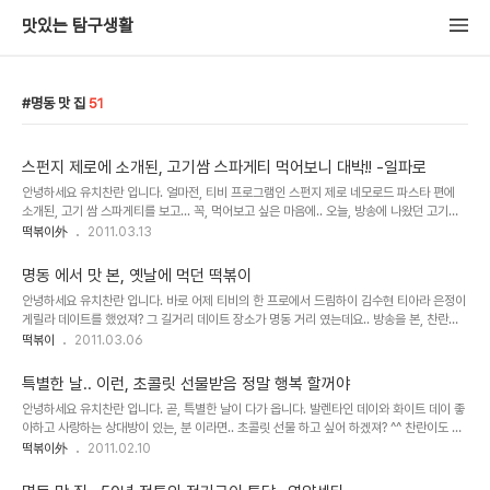
맛있는 탐구생활
명동 맛 집
51
스펀지 제로에 소개된, 고기쌈 스파게티 먹어보니 대박!! -일파로
안녕하세요 유치찬란 입니다. 얼마전, 티비 프로그램인 스펀지 제로 네모로드 파스타 편에
소개된, 고기 쌈 스파게티를 보고... 꼭, 먹어보고 싶은 마음에.. 오늘, 방송에 나왔던 고기쌈
스파게티를 먹으로 명동에 다녀 왔습니다. 찾아가시는 길 지하철 4호선 명동역 8번출구로
떡볶이外
2011.03.13
나오신 후 크라운 베이커..
명동 에서 맛 본, 옛날에 먹던 떡볶이
안녕하세요 유치찬란 입니다. 바로 어제 티비의 한 프로에서 드림하이 김수현 티아라 은정이
게릴라 데이트를 했었져? 그 길거리 데이트 장소가 명동 거리 였는데요.. 방송을 본, 찬란이
는 그 명동 거리를 가보고 싶어..다녀왔습니다. &gt;_&lt; 다양한 볼거리와 먹거리가 있는 명
떡볶이
2011.03.06
동 거리에 많은 분들에게..
특별한 날.. 이런, 초콜릿 선물받음 정말 행복 할꺼야
안녕하세요 유치찬란 입니다. 곧, 특별한 날이 다가 옵니다. 발렌타인 데이와 화이트 데이 좋
아하고 사랑하는 상대방이 있는, 분 이라면.. 초콜릿 선물 하고 싶어 하겠져? ^^ 찬란이도 이
런 초콜릿 받음, 참, 좋을텐데... ~막 이러궁 &gt;_&lt; 오늘 아무개님은 스위스를 대표하는
떡볶이外
2011.02.10
80년 전통의 레더라 쇼콜라..