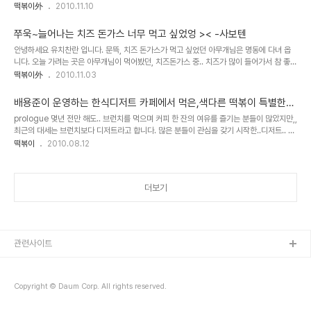
집중의 맛 집 입니다. 찾아가시는 길 명동 CGV건물 맞은편, 크리스피 도넛 옆 골목에 위치
떡볶이外
2010.11.10
이 곳 입니다. 명동 돈가스...
쭈욱~늘어나는 치즈 돈가스 너무 먹고 싶었엉 >< -사보텐
안녕하세요 유치찬란 입니다. 문뜩, 치즈 돈가스가 먹고 싶었던 아무개님은 명동에 다녀 옵
니다. 오늘 가려는 곳은 아무개님이 먹어봤던, 치즈돈가스 중.. 치즈가 많이 들어가서 참 좋았
던...사보텐 이에요... 찾아가시는 길 지하철 4호선 명동역 8번출구로 나오신 후 골목으로 직
떡볶이外
2010.11.03
진... 첫 사거리에 위치..
배용준이 운영하는 한식디저트 카페에서 먹은,색다른 떡볶이 특별한
팥빙수
prologue 몇년 전만 해도.. 브런치를 먹으며 커피 한 잔의 여유를 즐기는 분들이 많았지만,,
최근의 대세는 브런치보다 디저트라고 합니다. 많은 분들이 관심을 갖기 시작한..디저트.. 그
디저트 열풍에 힘 입어... 섹스 인 더 시티에서 캐리가 말해 유명해 진, 뉴욕 디저트..페이야드
떡볶이
2010.08.12
일본 공주가 먹는다고 ..
더보기
관련사이트
Copyright © Daum Corp. All rights reserved.