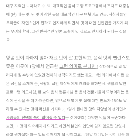
대구 지역만 보더라도
수. 백
.
대표적인 음식 교양 프로그램에서 조차도 대중성
에 (쓴) 매운 맛. 단 맛이 강한 곳을 대표적인 대구 떡볶이로 언급. 시청자들인
우리들이 자연스럽게 접하고 인지하게 되면서. 맛에 대한 선입견을 가지게 되
는 우려와 함께. 그런 반복적인 언론 노출에 맛 집으로 인지하게 된다는 것을
요.
양념 맛이 과하지 않아 재료 맛이 잘 표현되고. 음식 맛의 밸런스도
좋은 이곳이 (앞에서 언급한
그런 의미로 본다면,
) 상대적으로
덜 알
려지게 될 수밖에 없었던 것이라 생각되기도 했는데요. 그런 의미에서 이런 숨
은 공간을 소개해 준, 생활의 달인 제작팀에게 경의를 표하면서. 생활의 달인
프로그램 의도처럼, 황 교익
음식 평론가님 등 음식 전문가들이 떡볶이라는 음
식에 관심을 좀 더 가져준다면, 앞으로 떡볶이 맛 집에 대한 판도가 180도 달
라질 수 있다는 것에 확신을 가지며. (그렇게 된다면
맛의 다양성
이 생
기면서
사람들의
선택의 폭
이
넓어질 수 있다
는 것이겠죠.)
다양한 맛들이 공존하다
보면, 그 맛에 익숙해지게 되기도 하면서 본인의 입맛에 맞지 않으면 맛없다.
라고 평가절하 하는 일도 적어지게 될 것이고요.
(정말 재미있는 것이 방송 하