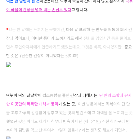
먹는
한
방법
이 된 것
이었는데요. 떡볶이 국물이 간이 세지 않고 순하기에
떡볶
이 국물에 간장을 넣어 먹는 손님도 있다
고 합니다.
*
방문 한 날에는 느끼지는 못했지만,
다음 날 포장해 온 만두를 찜통에 쪄서 간
장과 먹어보니, 어떠한
풍미가 느껴지기도 해서
전화로 영업시간 등을 물어보
면서 주인아저씨에게 언급하기도 했었는데요
. 그것은
비록,
아니었지만..
중요
한 것은
(단순한 간장이
아니었다는 것이죠!)
떡볶이 떡의 달달함이
짭조름함을 줄인
간장과 더해지는
단 짠의 조합과 유사
한
이곳만의 독특한
매력과
풍미
가 있는 곳.
이번 방문에서는 떡볶이의 단 맛
을 고추 가루의 칼칼함이 감추고 있는 맛의 밸런스에
그 매력을 잘 느끼지는 못
했었던 것은 아
마도 제
가 아침부터 빈속이 아닌 (자극적인) 김천 청개구리 면
볶이와 김밥을 먹고 난 후여서 그렇지 않을까? 하는 생각도 해보게 되면서.