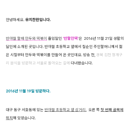
안녕하세요.
유치찬란입니다.
반야월 할매 만두와 떡볶이
줄임말인
'반할만떡'
은
2016년 11월 21일 생활의
달인에 소개된 곳입니다.
반야월 초등학교 앞에서 칠순인 주인할머니께서 젊
은 시절부터 만두와 떡볶이를 만들어 온 곳인데요. 방송 전,
경북 김천
청개구
리 분식을 방문하고 서울로 돌아오는 길에
다녀왔습니다.
2016년 11월 19일 방문하다.
대구 동구 서호동에 있는
반야
월 초등학교 앞 삼거리
.
오른 쪽
첫 번째 골목에
위치
해 있었습니다.