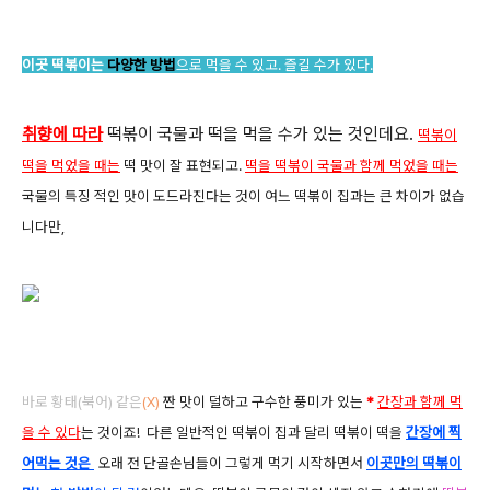
이곳 떡볶이는
다양한 방법
으로 먹을 수 있고.
즐길 수가 있다.
취향에 따라
떡볶이 국물과 떡을 먹을 수가 있는 것인데요.
떡볶이
떡을 먹었을 때는
떡 맛이 잘 표현되고.
떡을 떡볶이 국물과 함께 먹었을 때는
국물의 특징 적인 맛이 도드라진다는 것이 여느 떡볶이 집과는 큰 차이가 없습
니다만,
바로 황태(북어) 같은
(X
)
짠 맛이 덜하고 구수한 풍미가 있는
*
간장과 함께 먹
을 수 있다
는 것이죠! 다른 일반적인 떡볶이 집과 달리 떡볶이 떡을
간장에 찍
어먹는 것은
오래 전 단골손님들이 그렇게 먹기 시작하면서
이곳만의 떡볶이