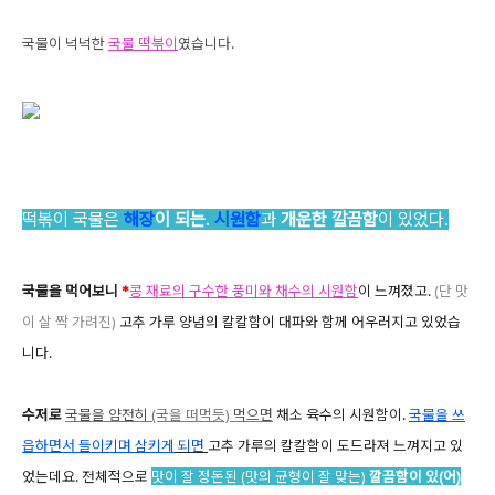
국물이 넉넉한
국물 떡볶이
였습니다.
떡볶이 국물은
해장
이 되는
.
시원함
과
개운한 깔끔함
이 있었다.
국물을 먹어보니
*
콩 재료의 구수한 풍미와 채수의 시원함
이 느껴졌고.
(단 맛
이 살 짝
가려진
)
고추 가루 양념의 칼칼함이 대파와 함께 어우러지고 있었습
니다.
수저로
국물을 얌전히
(국을 떠먹듯)
먹으
면
채소 육수의 시원함이.
국물을 쓰
읍하면서 들이키며 삼키게
되면
고추 가루의 칼칼함이 도드라져 느껴지고 있
었는데요. 전체적으로
맛이 잘 정돈된 (맛의 균형이 잘 맞는)
깔끔함이 있(어)