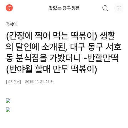
검색하기
맛있는 탐구생활
티스토리
떡볶이
(간장에 찍어 먹는 떡볶이) 생활
의 달인에 소개된, 대구 동구 서호
동 분식집을 가봤더니 -반할만떡
(반야월 할매 만두 떡볶이)
[유치찬란]
2016. 11. 21. 21:34