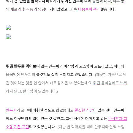
먹기 전,
단면을 잘라보니
바삭하게 튀겨진 만두피 속에
당면과 대파, 유부 등
의 재료와 후추 등의 양념이
되어있었고. 그 속
내용물이 푸짐
했습니다.
튀김 만두를 먹어보니
얇은 만두피의 바삭함과 고소함이 도드라졌고. 치아의
움직임에
만두피의
쫄깃함도 살짝 느껴지고 있었습니다.
(깨끗한 기름으로 튀
긴 것이라는 것을 입 안에서 바로 감지할 수 있었는데요.
튀긴 음식임에도 느끼
하지 않고. 깔끔함이
있었습니다.)
만두피
가 포크에 비춰질 정도로 얇았음에도
쫄깃한 식감
이 있는 것이 만두피
에도 이곳만의 비법이 있는 것 같았고. 그런 식감에 더해지고 있는
바삭함과 고
소함도 잘 표현
되고 있었습니다.
(지난 번 먹어봤을 때의 만두피와 살짝 느낌