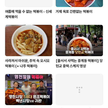
여름에 먹을 수 없는 떡볶이 - 신세
거제 옥포 간판없는 떡볶이
계떡볶이
사라져서 아쉬운, 추억 속 오시오
[줄서서 사먹는 중계동 떡볶이] 당
떡볶이 (+ 나루 떡볶이)
현교 중떡 스케치 영상