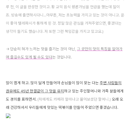
루 전, 이 글을 완성한 것이고.
황 교익 음식 평론가님을 언급을 했는데 말이
죠. 방송에 출연하시다니...
아무튼, 저는 초능력을 가지고 있는 것이 아니고. 운
이 좋아 텔레파시가 통하게 된 것. 정말 많은 관심을 가져주었으면, 좋겠다는
생각이 들기도 했습니다. 저 또한 그런 책임감을 가지고 있고요.)
-> 단순히 혀가 느끼는 맛을 즐기는 것이 아닌,
그 곳만의 맛의 특징을 알아가
며 즐길수도 있게 될 수도 있다
는 것입니다.
많이 맵게 하고. 많이 달게 만들어야 손님들이 많이 찾는 다는
주변 사람들의
권유에도 45년 한결같이 그 맛을 유지
하고 있는 주인할머니와 가족 분들에게
도 경의를 표하면서.
(저에게도 카메라 얼마냐고 물어보셨던 할머니.)
오래 오
래 건강하셔서 우리들에게 맛있는 떡볶이를 만들어 주었으면 좋겠습니다.