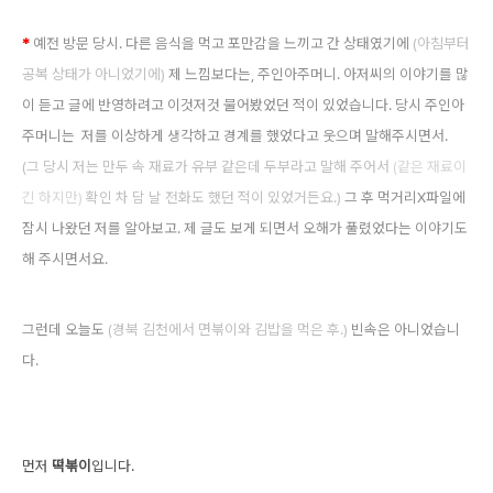
*
예전 방문 당시. 다른 음식을 먹고
포만감을 느끼고 간 상태
였기에
(아침부터
공복 상태가 아니었기에)
제
느낌보다는, 주인아
주머니. 아저씨의 이야기를 많
이 듣고 글에 반영하려고 이것저것 물어봤었던 적이 있었습니다. 당시 주인아
주머니는 저를 이상하게 생각하고 경계를 했었다고 웃으며 말해주시면서.
(그 당시 저는 만두 속 재료가 유부 같
은데 두부라고 말해 주어서
(같은 재료이
긴 하지만)
확인 차 담 날 전화도 했던 적이 있었거든요.)
그 후 먹거리X파일에
잠시 나왔던 저를 알아보고. 제 글도 보게 되면서 오해가 풀렸었다는 이야기도
해 주시면서요.
그런데 오늘도
(경북 김천에서 면볶이와 김밥을 먹은 후.)
빈속은 아니었습니
다.
먼저
떡볶이
입니다.