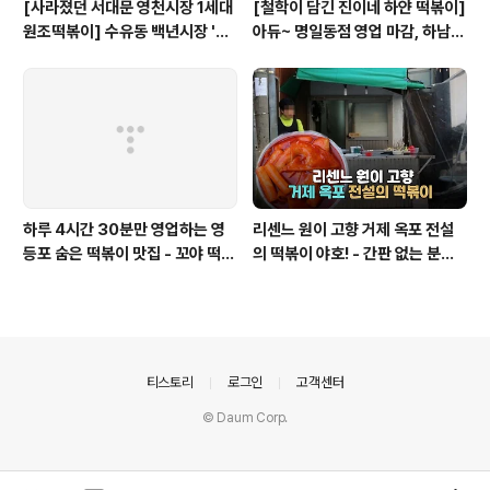
[사라졌던 서대문 영천시장 1세대
[철학이 담긴 진이네 하얀 떡볶이]
원조떡볶이] 수유동 백년시장 '영
아듀~ 명일동점 영업 마감, 하남
천할매떡볶이'로 귀환
미사점 이전하다
하루 4시간 30분만 영업하는 영
리센느 원이 고향 거제 옥포 전설
등포 숨은 떡볶이 맛집 - 꼬야 떡볶
의 떡볶이 야호! - 간판 없는 분식
이
집
의안내
티스토리
로그인
고객센터
© Daum Corp.