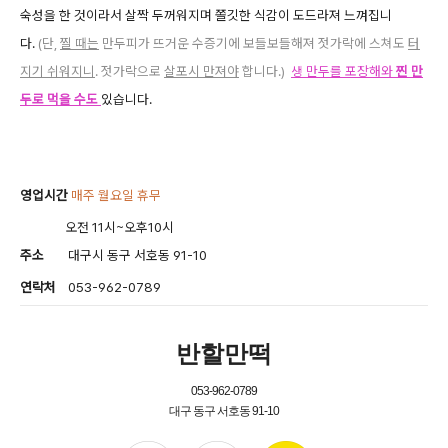
숙성을 한 것이라서 살짝 두꺼워지며 쫄깃한 식감이 도드라져 느껴집니
다.
(단,
찔 때는
만두피가 뜨거운 수증기에 보들보들해져 젓가락에 스쳐도
터
지기 쉬워지니
. 젓가락으로
살포시 만져야
합니다.)
생 만두를 포장해와
찐 만
두로 먹을 수도
있습니다.
영업시간
매주 월요일 휴무
오전 11시~오후10시
주소
대구시 동구 서호동 91-10
연락처
053-962-0789