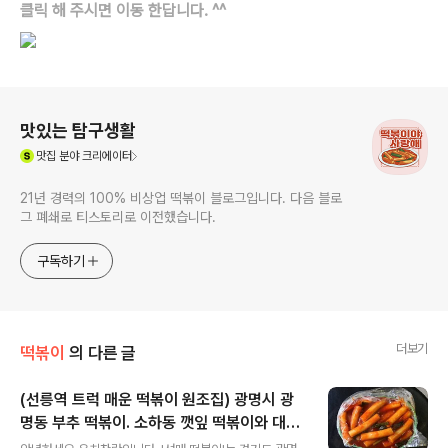
클릭 해 주시면 이동 한답니다. ^^
로그 정보
맛있는 탐구생활
(새창열림)
맛집
분야 크리에이터
21년 경력의 100% 비상업 떡볶이 블로그입니다. 다음 블로
그 폐쇄로 티스토리로 이전했습니다.
구독하기
더보기
떡볶이
의 다른 글
(선릉역 트럭 매운 떡볶이 원조집) 광명시 광
명동 부추 떡볶이. 소하동 깻잎 떡볶이와 대파
글 내용
떡 튀김 떡볶이를 먹어봤더니 -선매 떡볶이. 5