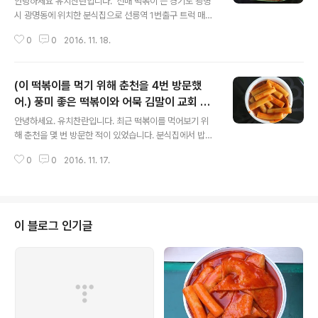
안녕하세요 유치찬란입니다. '선매 떡볶이'는 경기도 광명
0 떡볶이
시 광명동에 위치한 분식집으로 선릉역 1번출구 트럭 매운
떡볶이의 원조집입니다. 몇 주만에 다시 찾아가봤습니다.
0
0
2016. 11. 18.
2016년 11월 11일. 11월 16일 방문하다. 광명 전통시장
뒷골목. 새마을 금고가 있는 골목 안쪽에 위치해 있었습니
다..
(이 떡볶이를 먹기 위해 춘천을 4번 방문했
어.) 풍미 좋은 떡볶이와 어묵 김말이 교회 바
글 내용
자회를 통해 먹어봤더니 -성결 교회 바자회
안녕하세요. 유치찬란입니다. 최근 떡볶이를 먹어보기 위
해 춘천을 몇 번 방문한 적이 있었습니다. 분식집에서 밥집
으로 잠시 업종 변경으로 더 이상 떡볶이를 만들지 않고 있
0
0
2016. 11. 17.
었지만, 김밥과 족발 만드는 과정을 보게 된 후. 떡볶이 맛
이 분명 좋을 것이라는 확신이 있었기에 춘천 최초 ..
이 블로그 인기글