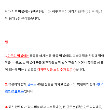
제가 먹은 떡볶이는 1인분 양입니다. 이곳
떡볶이 가격은 5천원
(2인분 양).
만
두 10개 6천 원
이었습니다
.
팁
1.
이곳의 떡볶이는
국물을 마시는 등 국물 떡볶이로. 떡볶이 떡을 간장에 찍어
먹을 수 있고. 또 떡볶이 국물에 간장을 살짝 넣어 간을 높이면서 풍미를 더 끌
어내는 등 먹는 방법으로
다양한 맛을 느낄 수가 있(다.)
습니다.
2.
떡볶이와 함께
만두도
45년 전통을 가지고 있습니다. 떡볶이와 함께
꼭! 먹
어봐야 할 메뉴
입니다.
3.
튀김 만두피가 얇고 바삭하고 고소하다면, 찐 만두는 (같은 만두피임에도)