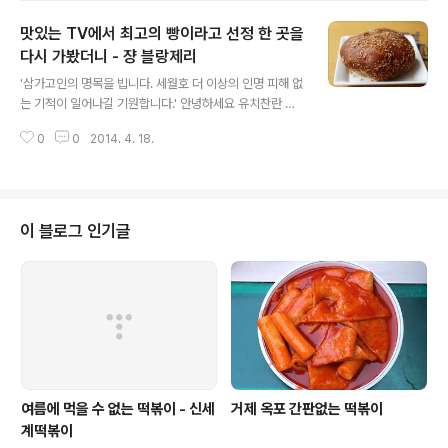
영업시간..
맛있는 TV에서 최고의 빵이라고 선정 한 곳을
다시 가봤더니 - 쟝 블랑제리
글 내용
'삼가고인의 명목을 빕니다. 세월호 더 이상의 인명 피해 없
는 기적이 일어나길 기원합니다.' 안녕하세요 유치찬란 입
니다. '찾아라 맛있는 TV' 에서는 2014년 2월 15일 ' Th
0
0
2014. 4. 18.
e 맛' 이라는 코너를 통해 수도권의 유명한 동네 빵 집 중
'쟝 블랑제리'를 최고의 동네 빵 집이라고 선정했었습니다.
..
이 블로그 인기글
여름에 먹을 수 없는 떡볶이 - 신세
거제 옥포 간판없는 떡볶이
계떡볶이