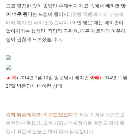
으로 깔끔한 맛이 좋았던 수제버거 재료 속에서
베이컨 맛
이 너무 튄다
는
느낌이 들어서.
(주
방
직원에게
이 부분에
대해 얘기
한 적
이 있었습니다.)
이번
방문 때는 베이컨이
얇아지기는 했지만, 적당히 구워져. 다른 재료와의 어우러
짐이 괜찮게 느껴졌습니다.
▲ 위:
2014년 7월 10일 방문당시 베이컨
아래:
2014년 12월
27일 방문당시 베이컨 상태
감자 튀김에 대한
의
문도 있었다.?
튀김 기름을 육안으로
확인하지 못했고. 또한 기름산가측정지로 측정도 하지 못
했기 때문에 언급은 하지 않지 않겠습니다.