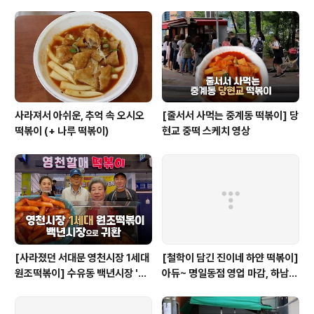
사라져서 아쉬운, 추억 속 오시오
[줄서서 사먹는 중계동 떡볶이] 당
떡볶이 (+ 나루 떡볶이)
현교 중떡 스케치 영상
[사라졌던 서대문 영천시장 1세대
[철학이 담긴 진이네 하얀 떡볶이]
원조떡볶이] 수유동 백년시장 '영
아듀~ 명일동점 영업 마감, 하남
천할매떡볶이'로 귀환
미사점 이전하다