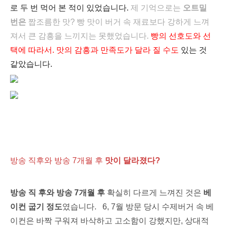
로 두 번 먹어 본 적이
있었습니다.
제 기억으로는
오트밀
번은
짭조름한 맛?
빵 맛이 버거 속 재료보다 강하게 느껴
져서 큰 감흥을 느끼지는 못했었습니다.
빵의 선호도와 선
택
에 따라서. 맛의 감흥과 만족도가 달라 질 수도
있는 것
같았습니다.
방송 직후와 방송 7개월 후
맛이 달라졌다?
방송 직 후와 방송 7개월
후
확실히
다르게 느껴진 것은
베
이컨 굽기 정도
였습니다
.
6, 7월 방문 당시 수제버거 속 베
이컨은 바짝 구워져 바삭하고 고소함이 강했지만, 상대적