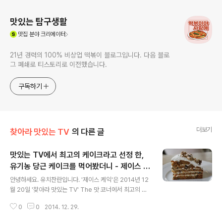
맛있는 탐구생활
(새창열림)
맛집
분야 크리에이터
21년 경력의 100% 비상업 떡볶이 블로그입니다. 다음 블로
그 폐쇄로 티스토리로 이전했습니다.
구독하기
더보기
찾아라 맛있는 TV
의 다른 글
맛있는 TV에서 최고의 케이크라고 선정 한,
유기농 당근 케이크를 먹어봤더니 - 제이스 케
글 내용
익
안녕하세요. 유치찬란입니다. '제이스 케익'은 2014년 12
월 20일 '찾아라 맛있는 TV' The 맛 코너에서 최고의 케
이크로 선정된 수제 케이크 전문점입니다. 방송 당시 군산
0
0
2014. 12. 29.
에 있어서 본방은 보지 못했지만, 인터넷을 통해 보고. 그
맛이 궁금해 다녀왔습니다. 2014년 12월 22일 방문하다.