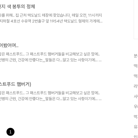
지 색 봉투의 정체
를 위해.. 집 근처 맥도날드 매장에 찾았습니다, 매일 오전, 11시까지
 지하철 4호선 수유역 2번출구 앞 1954년 맥도날드 형제의 가게에서
 먹어봤어여..
잡은 패스트푸드.. 그 패스트푸드 햄버거들을 비교해보고 싶은 맘에..
분
의 근원, 건강에 안좋다는,,,말들은 다...알고 있는 사항이기에... 오
떡
떡
,버,롯,K사 패스트푸드 햄버거)
리
잡은 패스트푸드.. 그 패스트푸드 햄버거들을 비교해보고 싶은 맘에..
사
의 근원, 건강에 안좋다는,,,말들은 다...알고 있는 사항이기에... 오
우
먹
유
1
인