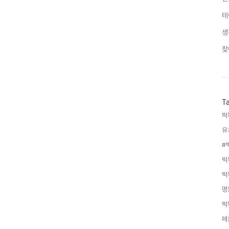
테
생
찾
T
떡
유
#
떡
떡
명
떡
매