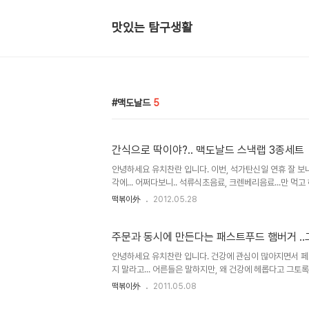
맛있는 탐구생활
맥도날드
5
간식으로 딱이야?.. 맥도날드 스낵랩 3종세트
안녕하세요 유치찬란 입니다. 이번, 석가탄신일 연휴 잘 보내셨
각에... 어쩌다보니.. 석류식초음료, 크렌베리음료...만 먹고 
며..꼬르륵 거리는 소리에 ..
떡볶이外
2012.05.28
주문과 동시에 만든다는 패스트푸드 햄버거 ..
안녕하세요 유치찬란 입니다. 건강에 관심이 많아지면서 페
지 말라고... 어른들은 말하지만, 왜 건강에 헤롭다고 그토록
은 왜 즐겨 먹을까여? 혹, 그런 생각 해보신..
떡볶이外
2011.05.08