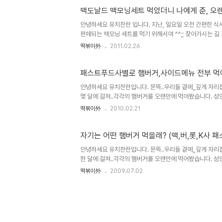
맥도날드 맥모닝세트 먹었더니 나에게 준, 오렌
안녕하세요 유치찬란 입니다. 지난, 일요일 오전 간편한 식사
판매되는 맥모닝 세트를 먹기 위해서여 ^^;; 찾아가시는 길
먹은, 햄버거와 후렌치후라이 맛에 반한 Ray Kr..
떡볶이外
2011.02.26
패스트푸드사별로 햄버거,사이드메뉴 전부
안녕하세요 유치찬란입니다. 문뜩..우리들 곁에,,깊게 자리
몇 달에 걸쳐..각각의 햄버거를 오랜만에 먹어봤습니다. 성인병
늘은...잊어주시고 재미로 봐 주시길..^^ ..
떡볶이外
2010.02.21
자기는 어떤 햄버거 먹을래? (맥
안녕하세요 유치찬란입니다. 문뜩..우리들 곁에,,깊게 자리
한 달에 걸쳐..각각의 햄버거를 오랜만에 먹어봤습니다. 성인병
늘은...잊어주시고 재미로 봐 주시길..^^ ..
떡볶이外
2009.07.02