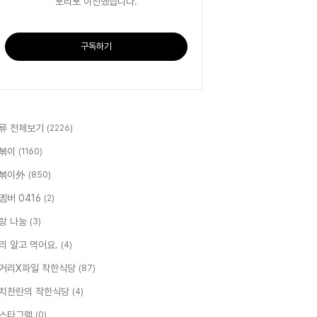
토리로 이전했습니다.
구독하기
류 전체보기
(2226)
볶이
(1160)
볶이外
(850)
멤버 0416
(2)
랑 나눔
(3)
리 알고 먹어요.
(4)
거리X파일 착한식당
(87)
치찬란의 착한식당
(4)
스타그램
(0)