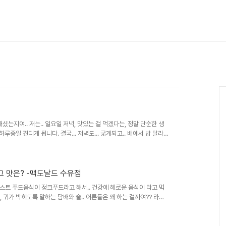
는지여.. 저는.. 일요일 저녁, 맛있는 걸 먹겠다는, 정말 단순한 생
하루종일 견디게 됩니다. 결국... 저녁도... 굶게되고.. 배에서 밥 달라
그 맛은? -맥도날드 수유점
스트 푸드음식이 정크푸드라고 해서.. 건강에 헤로운 음식이 라고 먹
, 귀가 박히도록 말하는 담배와 술.. 어른들은 왜 하는 걸까여?? 라면