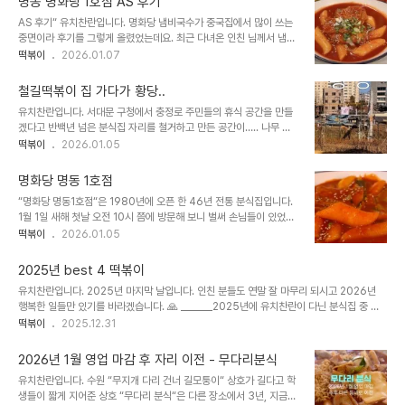
명동 명화당 1호점 AS 후기
셨던 사장님“ 중식도를 사옹하시는 모습이 평범하지 않아 보였습니다.
AS 후기“ 유치찬란입니다. 명화당 냄비국수가 중국집에서 많이 쓰는
하루 계란 소비가 꽤 많은 곳 같네요. 동료 선후배 연예인들의 사인이
중면이라 후기를 그렇게 올렸었는데요. 최근 다녀온 인친 님께서 냄비
걸려있는 벽면“ 요즘은 주 재료만 달리 넣어서 김밥 종류를 늘리는 김
국수 면이 쫄면으로 느껴진다고 해서 아점 식사 겸 해서 오늘 다녀왔습
떡볶이
2026.01.07
밥 집이 일반적이잖아요. 다른 곳과 달리 한 종류 김밥만 있는 것이 인
니다. 틀린 정보는 올리면 안 된다는 저만의 소신이 있다 보니!! 다시
상 적이었고. 김밥에 대한 자신감과 소신이 있어 보였습니다.
먹어보니 냄비국수 면은 중면이었는데 특히 오늘은 면을 미리 삶아 논
_________김밥김밥을 넣자 입..
철길떡볶이 집 가다가 황당..
지 시간이 좀 되었는지 ..유독 면이 더 퍼져 있더라고요..__________다
유치찬란입니다. 서대문 구청에서 충정로 주민들의 휴식 공간을 만들
만, 옛날에는 쫄우동처럼 쫄면을 썼었다고 말씀하시고..지금도 냄비우
겠다고 반백년 넘은 분식집 자리를 철거하고 만든 공간이….. 나무 몇
동 면을 쫄면으로 달라고 하면, 그렇게 만들어 준다고 하시네요. - 인
그루 심고 끝“ 오늘 방문했다가 황당하고 허망하더라고요… 떡볶이를
떡볶이
2026.01.05
친님 말씀도 맞겠다 싶었던 것이 바쁜 주방에서 알수 없는 이유 등으로
먹던 학생이 결혼을 해서 아이와 함께 오는 추억의 장소였는데 말이
당시 냄비국수에 쫄면을 넣을 수도 있었겠다는 생각이 들기도 했었거
죠!!다행히 철길 맞은 편으로 철길떡볶이가 이전을 했습니다만…
든 요. 오늘 먹은 쌀..
명화당 명동 1호점
______이전 자리 유튜브 영상을 사진으로 출력해서 메일 보내드리고
“명화당 명동1호점“은 1980년에 오픈 한 46년 전통 분식집입니다.
새해 인사차 들리러 가뵜더니..!!#떡볶이맛집 #떡볶이 #철길떡볶이
1월 1일 새해 첫날 오전 10시 쯤에 방문해 보니 벌써 손님들이 있었고
무 한 박스, 시금치 한 박스 다듬는 직원 분의 모습도 볼 수 있었습니
떡볶이
2026.01.05
다. 이틀 동안 떡볶이, 냄비국수, 김밥, 쫄면을주문해 먹어봤습니다. -
떡볶이 매콤 달콤한 쌀떡볶이.외국인 손님이 많다 보니? 무난한 맛이
2025년 best 4 떡볶이
특징입니다.다만 먹다 보면, 양념 맛이 익숙해지면서 떡 식감이 뇌를
유치찬란입니다. 2025년 마지막 날입니다. 인친 분들도 연말 잘 마무리 되시고 2026년
자극시키고 지배한다는 재밌는 경험을 하게 됩니다. 비고) 이곳의 주
행복한 일들만 있기를 바라겠습니다. 🙏 _______2025년에 유치찬란이 다닌 분식집 중 가
력 메뉴가 아니다 보니 오후에 방문하면, (오랜 방문의 경험 상) 떡볶
장 의미 있었던 곳들을 뒤돌아 보니 1. 우선 광복 80주년에 유튜브에 올렸던 “국민떡볶이”
떡볶이
2025.12.31
이 조리 상태가 들쑥날쑥 할 수도 있습니다. - 냄비국수 보통의 건어물
가 아닐까 싶습니다. “남몰래 독립운동을 하시다 돌아가신, 한글 가르치시던 서당 훈장 선생
육수와 다른, 슴슴하지만 깊은 육수에 풀어진 부드러운 계란, ..
님“이 계셨습니다. 유관순 열사와 같은 동네에 태어나고 함께 사셨던 할머니는 남몰래 독립
2026년 1월 영업 마감 후 자리 이전 - 무다리분식
운동하시다 돌아가신 남편을 대신해 가난 속에서 어렵게 자식을 키우셨습니다.어린 시절, 찢
유치찬란입니다. 수원 “무지개 다리 건너 길모퉁이“ 상호가 길다고 학
어지게 가난 하게 살 수 밖에 없었던 아드님은 성인이 되어 부인과 함께 트럭에서 떡볶이를
생들이 짧게 지어준 상호 “무다리 분식“은 다른 장소에서 3년, 지금
만들었습니다. 배고픈 시절을 그 누구보다도 잘 아시는 사장님은 주머니 사정이 어..