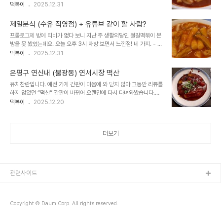
자리에서 10년 째 떡볶이를 만들어 온 13년 전통 분식집입니다. 안타
떡볶이
2025.12.31
깝게도 10년이 지나면 임대차 보호를 받지 못해 보증금을 받지 못하고
나가야 할 상황이라고 하는데요. 2026년 1월까지 영업 종료하고 이
제일분식 (수유 직영점) + 유튜브 같이 할 사람?
동네 보다 가게세가 저렴한, 다른 동네로 이전할 계획이라고 합니다.
프롤로그제 방에 티비가 없다 보니 지난 주 생활의달인 철길떡볶이 본
15평에 1억 보증금울 받는 상권에서 권리금 하나도 못받고 나가시게
방을 못 봤었는데요. 오늘 오후 3시 재방 보면서 느낀점! 네 가지. - 1.
되었다니 안타깝네요..!매향 여자 정보 고등학교 등 이 동네 학교 졸업
제가 애정하는 집임에도 지금껏 했던 인터뷰 중 가장 못했던 나 ! 쓸 말
떡볶이
2025.12.31
생들에게 많은 추억이 있을 학교 앞 분식집 ”무지개 다리 건너 길 모퉁
이 없게 했… !! - 2. 몇 년간 유튜브 하게 되면서 느렸던 말 속도가 이
이“ “무다리 분식”이 다른 동네에서 영업하실 때 꼭! 대박나시고 이 추
제는 너무 빨라짐! 애증의 유튜브;;;- 3. 귀엽떡볶이 인터뷰 했을 때보
억의 공간도 영원하..
은평구 연신내 (불광동) 연서시장 떡산
다도 2주 만에 제가 더 마른게 느껴짐! 백병원 물리치료 선생님으로부
유치찬란입니다. 예전 가게 간판이 마음에 와 닫지 않아 그동안 리뷰를
터 점점 말라간다는 이야기를 몇 번 듣기는 했었는데.. 요즘 저도 그게
하지 않았던 “떡산” 간판이 바뀌어 오랜만에 다시 다녀와봤습니다.
느껴지더라고요“ (… 헤모글라빈 수치가 낮아 빈혈 약까지 먹다 보니
__________ 궁중음식요리원 한복려 선생님께 가르침을 받는다는 (떡
떡볶이
2025.12.20
밖에서 고기 패티 들어간 버거를 자꾸 섭취 하게 되고..) - 4. 역시 전
산)의 따님과 2021년 장류 발효 소스 경영 일반부 단체전에서 대상을
문가 피디님 영상은 다르다는게 느껴짐“ 3년 전만 해도 카메라 ..
받았다는 아드님과 어머님(현역에서 은퇴)이 운영하는 은평구 연산시
장 “떡산” 은 부산식 가래떡 뗙볶이를 선보이는 곳입니다. * *떡산 시
더보기
작년도 1997년 1997년 부산 사상에서 ’떡산’ 개점 2017년 서울 연
신내 본점 이전 후 2021년 압구정 갤러리아 명품관 최근 잠실 롯데백
화점 등에 입점 -% 협력 업체? 미도 어묵은 1963년 개점
____________ 2025년 12월 19일인..
관련사이트
Copyright © Daum Corp. All rights reserved.