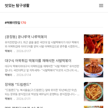
맛있는 탐구생활
떡볶이맛집
170
(광장동) 광나루역 나루떡볶이
유치찬란입니다. 최근 글을 올린 국민대 앞 사발떡볶이가 대구 떡볶이
와 어묵튀김에 아이디어를 얻어 사발 어묵튀김으로 변주를 시켰듯이
2010년대 초반, 수 많은 방송등을 통해 많이 알려졌던, 중국식 새우
떡볶이
2026.01.17
토스트(튀김)인 멘보샤에 아이디어를 얻어 분식 메뉴로 변주를 시킨,
새우김말이가 있는 ’나루떡볶이를 다녀왔습니다. 오픈 시간 전에 방문
대구식 어묵튀김 떡볶이를 재해석한 사발떡볶이
했는데요. 오픈 시간이 되자 많은 손님들이 찾아왔습니다.
대구식 떡볶이와대구식 어묵튀김을 재해석한 “사발 떡볶이” 유치찬란
___________떡볶이 비주얼만 보면, 인근 아차산 신토불이 떡볶이와 흡
입니다. 국민대학교 앞 지하세계~ “사발떡볶이”이곳의 시크니처 사발
사해 보였습니다. 은은한 마늘 풍미와 물엿 등의 단맛이 더해지고 고춧
떡볶이는 튀김 어묵을 올려주는 것이 포인트인데요. 어포처럼, 가볍고
떡볶이
2026.01.14
가루 양념의 (달콤) 절제된 매콤한 감칠맛을 가진 떡볶이는 조금은 식
바삭하면서 크런치한 식감과 극강의 고소함을 품은 어묵튀김은 매콤
어진 상태로 제공되었는데요. (저에게는) 짭쪼름함도 느껴지는 떡볶이
한 국물에 더해지면, 식감이 드라마틱하게 변해 쫄깃한 식감을 자랑합
였습니다. 서울 분식집에서는 보기 드물지만,..
장위동 “드림랜드”
니다. 이곳 어묵튀김은 한 번 튀겨 내어주는 대구식 어묵 튀김을 재해
“드림랜드”는 북서울숲(구:드림랜드) 앞에 위치한 10년째 (만 9년)
석한 어묵튀김이랄까요? - 납작 어묵을 한 번 튀기면 부풀어 올랐다가
되는 장위동 분식집으로 박성일 배우님이 운영하는 분식집입니다.- 사
식으면, 쪼그라들면서 쫄깃한 식감을 가지게 되는 대구 어묵튀김의 특
실 오픈 당시 알고는 있었는데요. 솔직히 제가 그 때는 관심이 없었습
떡볶이
2026.01.11
징을 재해석한 이곳은 어묵을 두 번 튀기고 있었는데요. 초벌로 한 번
니다. 그동안 잊고 지내다가 뒤늦게 방문했네요. 3일 연속으로..새벽
튀겨 놓고, 주문 시 한 번 더 튀겨내어 이곳만의 크런치한 바삭함과 고
6시에 나와 당일 판매할 음식 준비를 하고 계셨던, 성실하시고 친절하
소함을 가지게 됩니다. 국물 떡볶이 스타일..