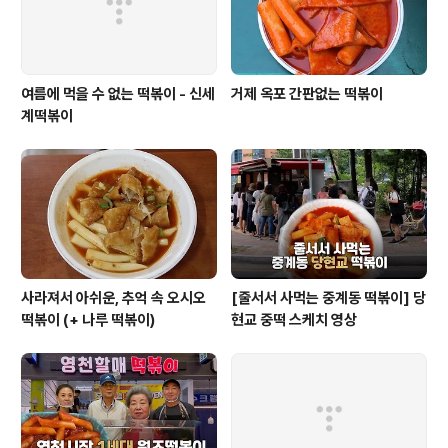
여름에 먹을 수 없는 떡볶이 - 신세
거제 옥포 간판없는 떡볶이
계떡볶이
사라져서 아쉬운, 추억 속 오시오
[줄서서 사먹는 중계동 떡볶이] 당
떡볶이 (+ 나루 떡볶이)
현교 중떡 스케치 영상