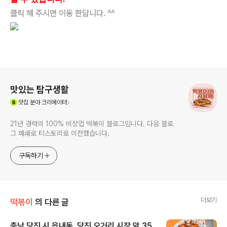
클릭 해 주시면 이동 한답니다. ^^
로그 정보
맛있는 탐구생활
(새창열림)
맛집
분야 크리에이터
21년 경력의 100% 비상업 떡볶이 블로그입니다. 다음 블로
그 폐쇄로 티스토리로 이전했습니다.
구독하기
더보기
떡볶이
의 다른 글
충남 당진 시 읍내동. 당진 오거리 시장 앞 35