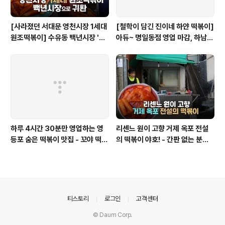
[사라졌던 서대문 영천시장 1세대
[철학이 담긴 진이네 하얀 떡볶이]
원조떡볶이] 수유동 백년시장 '영
아듀~ 명일동점 영업 마감, 하남
천할매떡볶이'로 귀환
미사점 이전하다
하루 4시간 30분만 영업하는 영
리센느 원이 고향 거제 옥포 전설
등포 숨은 떡볶이 맛집 - 꼬야 떡볶
의 떡볶이 야호! - 간판 없는 분식
이
집
의안내
티스토리
로그인
고객센터
© Daum Corp.