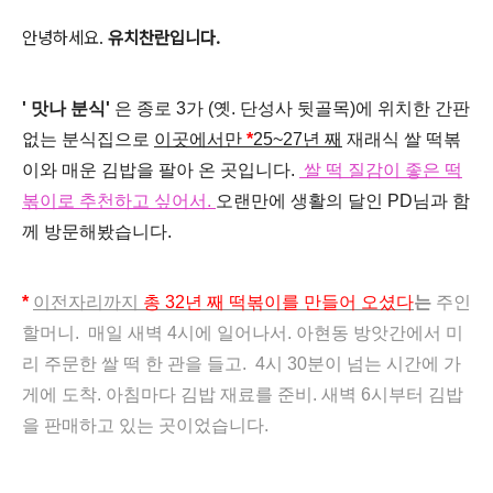
안녕하세요.
유치찬란입니다.
' 맛나 분식'
은
종로 3가 (옛. 단성사 뒷골목)에 위치한 간판
없는 분식집으로
이곳에서만
*
25~27년 째
재래식 쌀 떡볶
이와 매운 김밥을 팔아 온 곳입니다.
쌀 떡 질감이 좋은 떡
볶이로 추천하고 싶어서.
오랜만에 생활의 달인 PD님과 함
께 방문해봤습니다.
*
이전자리까지
총
32년 째 떡볶이를 만들어 오셨다
는
주인
할머니. 매일 새벽 4시에 일어나서. 아현동 방앗간에서 미
리 주문한 쌀 떡 한 관을 들고. 4시 30분이 넘는 시간에 가
게에 도착. 아침마다 김밥 재료를 준비. 새벽 6시부터 김밥
을 판매하고 있는 곳이었습니다.