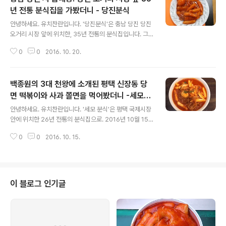
년 전통 분식집을 가봤더니 - 당진분식
글 내용
안녕하세요. 유치찬란입니다. '당진분식'은 충남 당진 당진
오거리 시장 앞에 위치한, 35년 전통의 분식집입니다. 그
곳 떡볶이 맛이 궁금해 찾아가봤습니다. 2016년 9월 17
0
0
2016. 10. 20.
일 방문하다. 당진 시 구 터미널 인근 시장 오거리 앞에 위
치해 있었습니다. 가게 안을 들어가 보니. 손님들이 떡볶
이..
백종원의 3대 천왕에 소개된 평택 신장동 당
면 떡볶이와 사과 쫄면을 먹어봤더니 -세모분
글 내용
식
안녕하세요. 유치찬란입니다. '세모 분식'은 평택 국제시장
안에 위치한 26년 전통의 분식집으로. 2016년 10월 15
일 백종원의 3대 천왕에 소개된 곳입니다. 저는 이미 2~3
0
0
2016. 10. 15.
년 전 방문해 본 적이 있는 곳인데요. 오랜만에 찾아가봤습
니다. 2016년 10월 11일 방문하다. 지하철 송탄 역 1번 출
구에서 ..
이 블로그 인기글