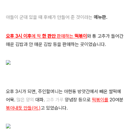
아들이 군대 있을 때 후배가 만들어 준 것이라는
메뉴판.
오후 3시 이후
에 딱
한 판만
판매하는
떡볶이
와 통 고추가 들어간
매운 김밥과 안 매운 김밥 등을 판매하는 곳이었습니다.
오후 3시가 되면, 주인할머니는 아현동 방앗간에서 빼온 쌀떡에
어묵.
많은 양의
대파.
고추 가루
양념장 등으로
떡볶이를
20여분
볶아내듯 만들(어.)
고 있었습니다.