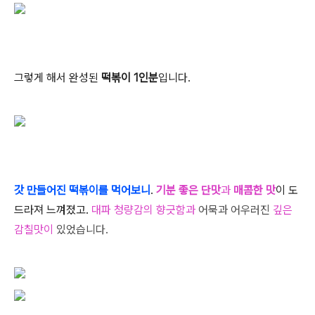
그렇게 해서 완성된
떡볶이 1인분
입니다.
갓 만들어진 떡볶
이를 먹어보니
.
기분 좋은 단맛
과
매콤한 맛
이 도
드라져 느껴졌고.
대파 청량감의
향긋함과
어묵과 어우러진
깊은
감칠맛이
있었습니다.