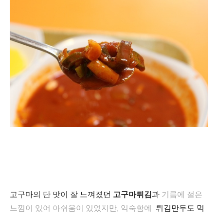
고구마의 단 맛이 잘 느껴졌던
고구마튀김
과
기름에 절은
느낌이 있어 아쉬움이 있었지만,
익숙함에
튀김만두도 먹