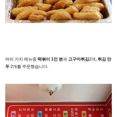
여러 가지 메뉴중
떡볶이 1인 분
과
고구마튀김
2개,
튀김 만
두
2개를 주문했습니다.