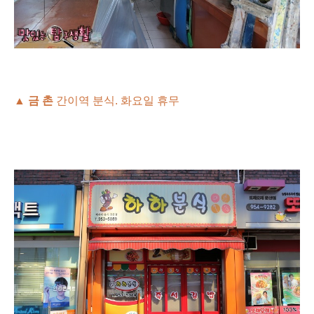
▲
금 촌
간이역 분식. 화요일
휴무