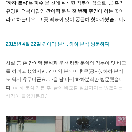
'하하 분식'
은 파주 문 산에 위치한 떡볶이 집으로. 금 촌의
유명한 떡볶이집인
간이역 분식 첫 번째 주인
이 하는 곳이
라고 하는데요. 그 곳 떡볶이 맛이 궁금해 찾아가봤습니다.
2015년 4월 22일
간이역 분식, 하하 분식
방문하다.
사실 금 촌
간이역 분식과
문산
하하 분식
의 떡볶이 맛 비교
를 하려고 했었지만, 간이역 분식이 휴무(공사), 하하 분식
도 역시 휴무더군요. 다음 날 다시 하하분식만 방문했습니
다.
(하하 분식 가본 후. 굳이 비교할 필요까지는 없겠다는
생각이 들었거든요.)