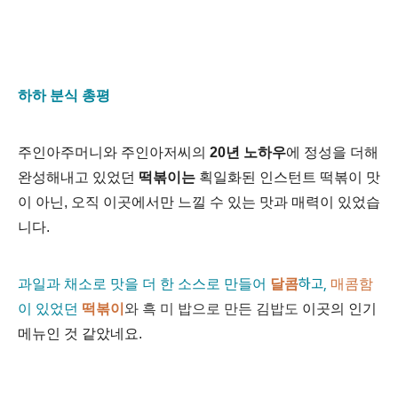
하하 분식 총평
주인아주머니와 주인아저씨의
20년 노하우
에 정성을 더해
완성해내고 있었던
떡볶이는
획일화된 인스턴트 떡볶이 맛
이 아닌, 오직 이곳에서만 느낄 수 있는 맛과 매력이 있었습
니다.
하고,
과일과
채소로 맛을 더 한
소스로 만들어
달콤
매콤
함
이 있었던
떡볶이
와
흑 미 밥으로 만든 김밥도
이곳의 인기
메뉴인 것 같았네요.