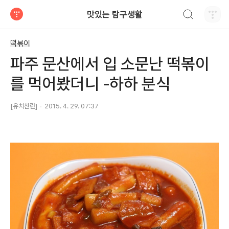
검색하기
맛있는 탐구생활
티스토리
떡볶이
파주 문산에서 입 소문난 떡볶이
를 먹어봤더니 -하하 분식
[유치찬란]
2015. 4. 29. 07:37