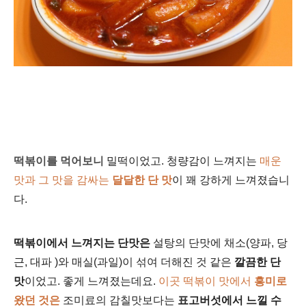
떡볶이를 먹어보니
밀떡이었고. 청량감이 느껴지는
매운
맛과 그 맛을 감싸는
달달한 단 맛
이 꽤 강하게
느껴졌습니
다.
떡볶이에서 느껴지는 단맛은
설탕의 단맛에 채소(양파, 당
근, 대파 )와 매실(과일)이 섞여 더해진 것 같은
깔끔한 단
맛
이었고. 좋게 느껴졌는데요.
이곳 떡볶이 맛에서
흥미로
왔던 것은
조미료의 감칠맛보다는
표고버섯에서 느낄 수