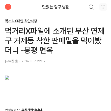
검색하기
맛있는 탐구생활
티스토리
먹거리X파일 착한식당
먹거리X파일에 소개된 부산 연제
구 거제동 착한 판메밀을 먹어봤
더니 -봉평 면옥
[유치찬란]
2016. 8. 7. 22:07
안녕하세요.
유치찬란입니다.