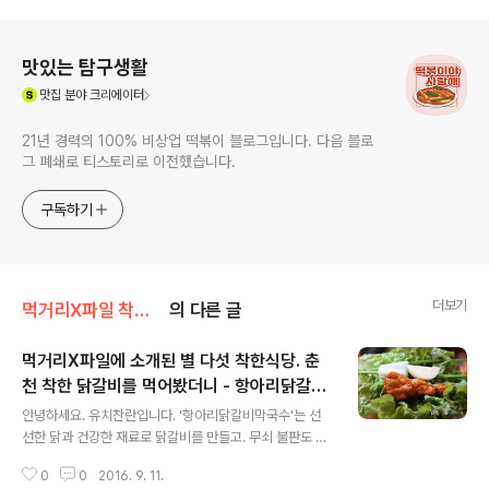
로그 정보
맛있는 탐구생활
(새창열림)
맛집
분야 크리에이터
21년 경력의 100% 비상업 떡볶이 블로그입니다. 다음 블로
그 폐쇄로 티스토리로 이전했습니다.
구독하기
더보기
먹거리X파일 착한식당
의 다른 글
먹거리X파일에 소개된 별 다섯 착한식당. 춘
천 착한 닭갈비를 먹어봤더니 - 항아리닭갈비
글 내용
막국수
안녕하세요. 유치찬란입니다. '항아리닭갈비막국수'는 선
선한 닭과 건강한 재료로 닭갈비를 만들고. 무쇠 불판도 깨
끗하게 세척 관리하여 2016년 9월 4일 먹거리X파일 착한
0
0
2016. 9. 11.
닭갈비 편에서 별 다섯 착한식당에 선정된 곳입니다. 뒤 늦