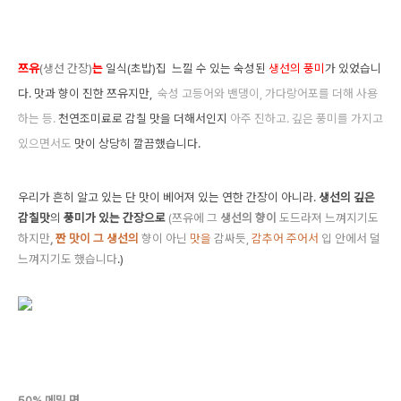
쯔유
(생선 간장)
는
일식(초밥)집 느낄 수 있는
숙성
된
생선의 풍미
가 있었습니
다. 맛과 향이 진한 쯔유지만,
숙성 고등어와 밴댕이, 가다랑어포를 더해 사용
하는 등.
천연조미료로 감칠 맛을 더해서인지
아주 진하고. 깊은 풍미를 가지고
있으면서도
맛이 상당히 깔끔했습니다.
우리가 흔히 알고 있는 단 맛이 베어져 있는 연한 간장이 아니라.
생선의 깊은
감칠맛
의
풍미가 있는 간장으로
(
쯔유에 그
생선의 향이
도드라져 느껴지기도
하지만
,
짠 맛이 그 생선의
향이 아닌
맛을
감싸듯,
감추어
주어서
입 안에서 덜
느껴지기도 했습니다
.)
50% 메밀 면.