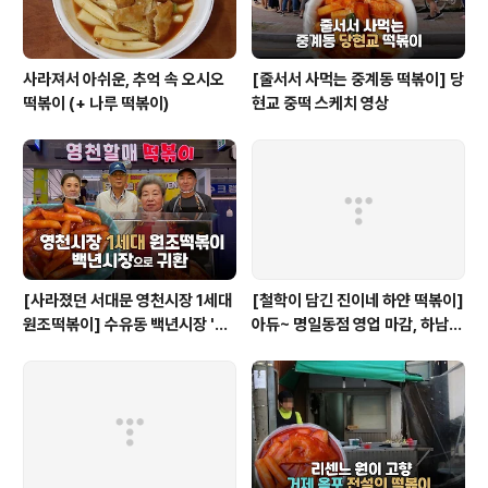
사라져서 아쉬운, 추억 속 오시오
[줄서서 사먹는 중계동 떡볶이] 당
떡볶이 (+ 나루 떡볶이)
현교 중떡 스케치 영상
[사라졌던 서대문 영천시장 1세대
[철학이 담긴 진이네 하얀 떡볶이]
원조떡볶이] 수유동 백년시장 '영
아듀~ 명일동점 영업 마감, 하남
천할매떡볶이'로 귀환
미사점 이전하다