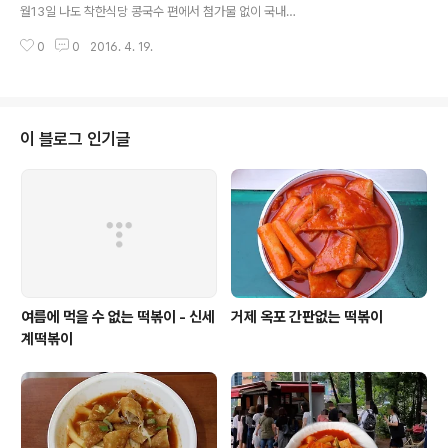
월13일 나도 착한식당 콩국수 편에서 첨가물 없이 국내산
콩으로 콩국수를 만들어 내어 별 다섯 착한 콩국수로 선정
0
0
2016. 4. 19.
된 곳입니다. 지난겨울 먹거리X파일 200회 특집 제작진의
인터뷰에서 김 진 기자. 정 회욱 CP (제작1 팀장). 김 군래
PD가..
이 블로그 인기글
여름에 먹을 수 없는 떡볶이 - 신세
거제 옥포 간판없는 떡볶이
계떡볶이