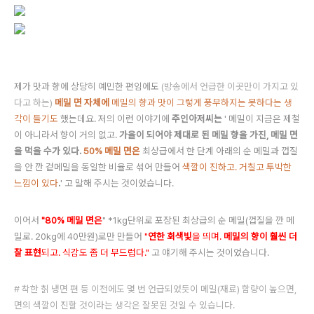
제가 맛과 향에 상당히 예민한 편임에도
(방송에서 언급한 이곳만이 가지고 있
다고 하는)
메밀 면 자체에
메밀
의 향과 맛이 그렇게 풍부하지는 못하다는 생
각이 들기도
했는데요. 저의 이런 이야기에
주인아저씨는
' 메밀이 지금은 제철
이 아니라서 향이 거의 없고.
가을이 되어야 제대로 된 메밀 향을 가진, 메밀 면
을 먹을 수가 있다.
50
%
메밀 면은
최상급에서 한 단계 아래의
순 메밀과 껍질
을 안 깐 겉메밀을 동일한 비율로 섞어 만들어
색깔이 진하고. 거칠고 투박한
느낌이 있다
.
'
고 말해 주시는 것이었습니다.
이어서
"80% 메밀 면은
" *1kg단위로 포장된 최상급의 순 메밀
(껍질을 깐 메
밀로. 20kg에 40만원)
로만 만들어
"
연
한
회색빛
을 띄며.
메밀의
향이 훨씬 더
잘 표현
되고. 식감도 좀 더 부드럽다."
고 얘기해 주시는 것이었습니다.
#
착한 칡 냉면 편 등 이전에도
몇 번
언급되었듯이 메밀(재료) 함량이 높으면,
면의 색깔이 진할 것이라는 생각은 잘못된 것일 수 있습니다.