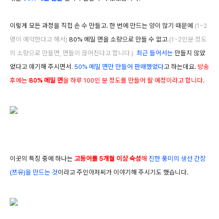
이렇게 모든 과정을 직접 손 수 만들고. 한 번에 만드는 양이 많기 때문에
(
1~2
명이 예약한다고 해서)
80% 메밀 면을 소량으로 만들 수 없고
.(1~2인분 정도
의 소량으로 만들면, 면들이 끊어진다고 합니다.)
최근 들어
서는
만들지 않았
었다고 얘기해 주시면서
.
50% 메밀 면만 만들어 판매했었다
고 하는데요.
방송
후에는
80% 메밀 면
을 하루 100인 분 정도를 만들어 팔 예정이라고 합니다.
이곳의 특징 중에 하나는
고등어를 5개월 이상 숙성
해
진한 풍미의 생선 간장
(쯔유)을 만드는 것
이라고 주인아저씨가 이야기해 주시기도 했습니다.