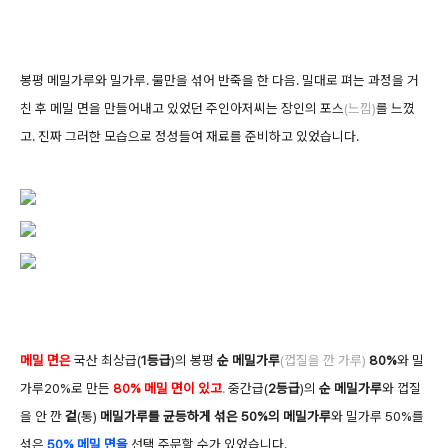
봉평 메밀가루와 밀가루. 물만을 섞어 반죽을 한 다음. 밀대로 펴는 과정을 거
친 후 메밀 면을 만들어내고 있었던 주인아저씨는 장인의 포스
(느낌)
를 느꼈
고. 진짜 그러한 모습으로 정성들여 재료를 준비하고 있었습니다.
메밀 면은
국산 최상급(
1등급
)의 봉평
순 메밀가루
(껍질을 깐 가루)
80%
와 밀
가루20%로 만든
8
0% 메밀 면
이
있고
.
중간급(
2등급
)의
순 메밀가루
와 껍질
을 안 깐
겉
(통)
메밀가루를 균등하게 섞은 50%의 메밀가루
와 밀가루 50%를
섞은
50% 메밀 면
을
선택 주문할 수가 있었습니다.