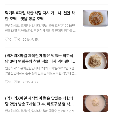
게 찾아가봤습니다. 2016년 9월 9일 방문하다. 강원도 춘
천..
먹거리X파일 착한 식당 다시 가보니. 천안 착
한 호떡 - 옛날 명품 호떡
글 내용
안녕하세요. 유치찬란입니다. '옛날 명품 호떡'은 2016년
9월 12일 먹거리x파일 착한식당 재검증 편에서 첨가물 없
이 담백한 호떡을 만들어내어 (별 넷 착한식당에서) 별 다
0
0
2016. 9. 15.
섯 착한 식당으로 선정된 곳입니다. 그 곳 *호떡 맛이 궁금
해 다시 가봤습니다. * 이번 방송 화면에서 새 하얗게 보
였..
(먹거리X파일 제작진이 뽑은 맛있는 착한식
당 3탄) 연희동의 착한 떡을 다시 먹어봤더니
글 내용
- 떡의 미학
안녕하세요. 유치찬란입니다. '떡의 미학'은 2012년 9월
7일 천연재료로 손수 빚어 만드는 떡으로 착한 식당에 선
정 된 곳 입니다. 지난겨울 먹거리X파일 200회 특집 제작
0
0
2016. 4. 22.
진의 인터뷰에서 김 진 기자. 정 회욱 CP (제작1 팀장). 김
군래 PD가 뽑은 가장 맛있는 착한 식당으로 마포의 옥합
콩국수,..
(먹거리X파일 제작팀이 뽑은 맛있는 착한식
당 2탄) 방송 7개월 그 후. 마포구청 옆 착한
글 내용
콩국수를 먹어봤더니 -옥합 콩국수
안녕하세요. 유치찬란입니다. '옥합 콩국수'는 2015년 9