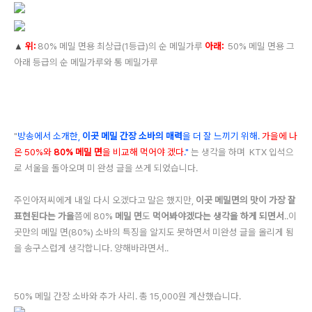
위
:
80% 메밀 면용 최상급(1등급)의 순 메밀가루
아래:
50% 메밀 면용 그
▲
아래 등급의 순 메밀가루와 통 메밀가루
"
방송에서 소개한,
이곳 메밀 간장 소바의 매력
을 더 잘 느끼기 위해.
가을에 나
온
50
%와
80%
메밀 면
을 비교해
먹어야 겠다
.
"
는 생각을 하며 KTX 입석으
로 서울을 돌아오며 미 완성 글을 쓰게 되었습니다.
주인아저씨에게 내일 다시 오겠다고 말은 했지만,
이곳 메밀면의 맛이 가장 잘
표현된다는 가을
쯤에 80%
메밀 면
도
먹어봐야겠다는 생각을 하게 되면서
..이
곳만의 메밀 면
(80%)
소바의 특징을 알지도 못하면서 미완성 글을 올리게 됨
을 송구스럽게 생각합니다. 양해바라면서..
50% 메밀 간장 소바와 추가 사리. 총 15,000원 계산했습니다.