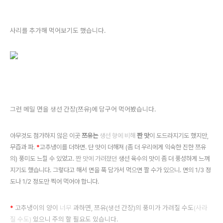
사리를 추가해 먹어보기도 했습니다.
그런 메밀 면을 생선 간장
(쯔유)
에 담구어 먹어봤습니다.
아무것도 첨가하지 않은 이곳
쯔유는
생선 향에 비해
짠 맛
이 도드라지기도 했지만,
무즙과 파.
*
고추냉이를 더하면. 단 맛이 더해져
(좀 더 우리에게 익숙한 진한 쯔유
의)
풍미도 느낄 수 있었고.
짠 맛에 가려졌던
생선 육수의 맛이 좀 더 풍성하게 느껴
지기도 했습니다. 그렇다고 해서 면을 푹 담가서 먹으면 짤 수가 있으니. 면의 1/3 정
도나 1/2 정도만 찍어 먹어야 합니다.
*
고추냉이의 양이
너무
과하면, 쯔유(생선 간장)의 풍미가 가려질 수도
(사라
질 수도)
있으니 주의 할 필요도 있습니다.