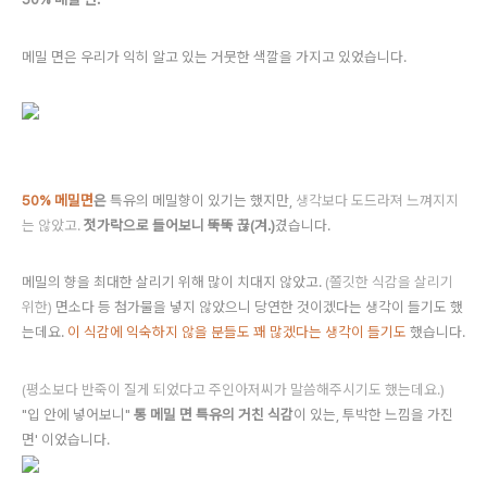
메밀 면은 우리가 익히 알고 있는 거뭇한 색깔을 가지고 있었습니다.
50% 메밀면
은
특유의 메밀향이 있기는 했지만,
생각보다 도드라져 느껴지지
는 않았고.
젓가락으로 들어보니 뚝뚝 끊(겨.)
겼습니다.
메밀의 향을 최대한 살리기 위해 많이 치대지 않았고.
(쫄깃한 식감을 살리기
위한)
면소다 등 첨가물을 넣지 않았으니 당연한 것이겠다는 생각이 들기도 했
는데요.
이 식감에 익숙하지 않을 분들도 꽤 많겠다는 생각이 들기도
했습니다.
(평소보다 반죽이 질게 되었다고 주인아저씨가 말씀해주시기도 했는데요.)
"입 안에 넣어보니"
통 메밀 면 특유의 거친 식감
이 있는, 투박한 느낌을 가진
면' 이었습니다.