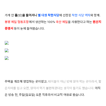
가게 안
홀
(방)
을 들어서니
별 다섯 착한식당
에 선정된
착한 식당 액자
와 함께.
봉평 메밀 협동조합
에서 생산하는 100%
국산 메밀
을 사용한다고 하는
원산지
증명서
등이 눈에 들어왔습니다.
주택을 개조해 영업하는 곳이었고.
테이
블이 아닌 방에 앉아 먹는 곳이라서
, 짧
은치마를 입고 오면, 앉아
서 먹기 불편하겠다는 생각이 들기도 했습니다.
아직
은 방송 전,
주말(일요일) 오픈 직후라서 비교적 여유로 왔습니다.