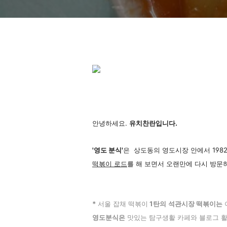
안녕하세요.
유치찬란입니다.
'영도 분식'
은 상도동의 영도시장 안에서 198
떡볶이 로드
를 해 보면서 오랜만에 다시 방문
*
서
울 잡채 떡볶이
1탄의
석관시장 떡볶이는
영도분식은
맛있는 탐구생활 카페와 블로그 활