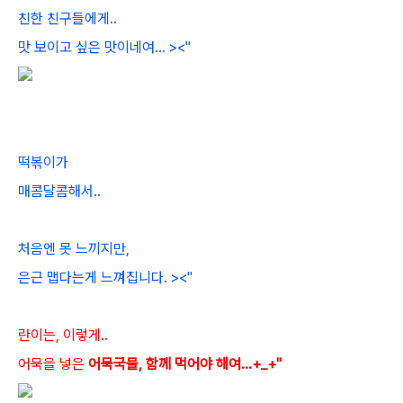
친한 친구들에게..
맛 보이고 싶은 맛이네여... ><"
떡볶이가
매콤달콤해서..
처음엔 못 느끼지만,
은근 맵다는게 느껴집니다. ><"
란이는, 이렇게..
어묵을 넣은
어묵국물, 함
께 먹어야 해여...+_+"