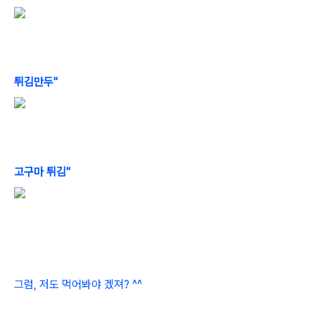
튀김만두"
고구마 튀김"
그럼, 저도 먹어봐야 겠져? ^^