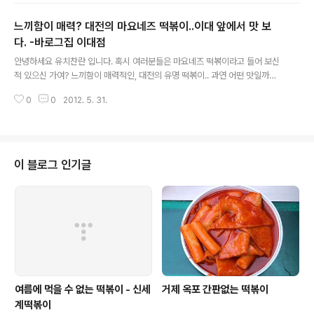
느끼함이 매력? 대전의 마요네즈 떡볶이..이대 앞에서 맛 보
다. -바로그집 이대점
글 내용
안녕하세요 유치찬란 입니다. 혹시 여러분들은 마요네즈 떡볶이라고 들어 보신
적 있으신 가여? 느끼함이 매력적인, 대전의 유명 떡볶이.. 과연 어떤 맛일까여?
저도..그 맛이 궁금 해.. KTX에 몸을 맞긴 체.. 대전을 몇 번 다녀 온 적이 있었는
0
0
2012. 5. 31.
데여.. 우연히.. 이대 거리를 지나다가 직영점을..
이 블로그 인기글
여름에 먹을 수 없는 떡볶이 - 신세
거제 옥포 간판없는 떡볶이
계떡볶이