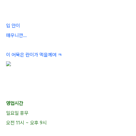
입 안이
매우니깐...
이 어묵은 란이가 먹을께여 ㅋ
영업시간
일요일 휴무
오전 11시 ~ 오후 9시