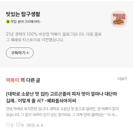
로그 정보
맛있는 탐구생활
(새창열림)
맛집
분야 크리에이터
21년 경력의 100% 비상업 떡볶이 블로그입니다. 다음 블로
그 폐쇄로 티스토리로 이전했습니다.
구독하기
더보기
떡볶이
의 다른 글
(대학로 소문난 맛 집!!) 고르곤졸라 피자 맛이 얼마나 대단하
길래.. 이렇게 줄 서? -혜화돌쇠아저씨
글 내용
안녕 하세요 유치찬란 입니다. 대학로 소문난 맛 집으로 알려진, 한 떡볶이 집이
있습니다. 그 집이 아무리 인기 있는 집이라도 그 가게 안에 걸려있는 " 이 사진
은...분명, 설정일 꺼야..." 생각했었던 란이..." 하지만, 정말... 제 눈으로 확인 해
0
0
2012. 6. 4.
보고서야... 5년여전 부터 인기 있던 이 곳이 ..