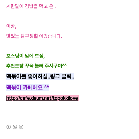
계란말이 김밥을 먹고 온..
이상,
맛있는 탐구생활
이었습니다.
포스팅이 맘에 드심,
추천도장 꾸욱 눌러 주시구여^^
떡볶이를 좋아하심..링크 클릭..
떡볶이 카페에요 ^^
http://cafe.daum.net/topokkilove
(새창열림)