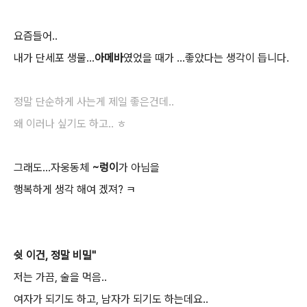
요즘들어..
내가 단세포 생물...
아메바
였었을 때가 ...좋았다는 생각이 듭니다.
정말 단순하게 사는게 제일 좋은건데..
왜 이러나 싶기도 하고.. ㅎ
그래도...자웅동체
~렁이
가 아님을
행복하게 생각 해여 겠져? ㅋ
쉿 이건, 정말 비밀"
저는 가끔, 술을 먹음..
여자가 되기도 하고, 남자가 되기도 하는데요..