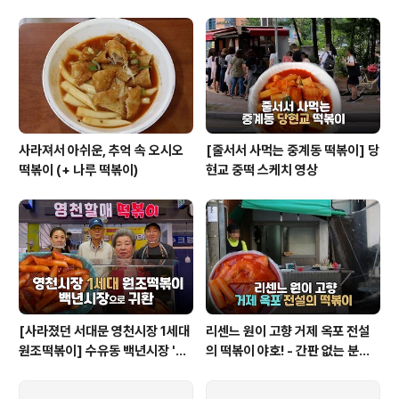
사라져서 아쉬운, 추억 속 오시오
[줄서서 사먹는 중계동 떡볶이] 당
떡볶이 (+ 나루 떡볶이)
현교 중떡 스케치 영상
[사라졌던 서대문 영천시장 1세대
리센느 원이 고향 거제 옥포 전설
원조떡볶이] 수유동 백년시장 '영
의 떡볶이 야호! - 간판 없는 분식
천할매떡볶이'로 귀환
집