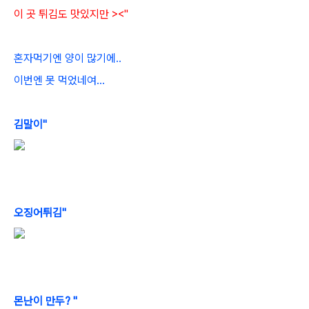
이 곳 튀김도 맛있지만 ><"
혼자먹기엔 양이 많기에..
이번엔 못 먹었네여...
김말이"
오징어튀김"
몬난이 만두? "