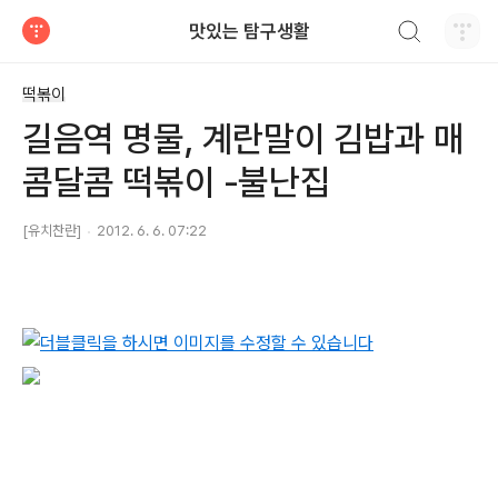
검색하기
맛있는 탐구생활
티스토리
떡볶이
길음역 명물, 계란말이 김밥과 매
콤달콤 떡볶이 -불난집
[유치찬란]
2012. 6. 6. 07:22