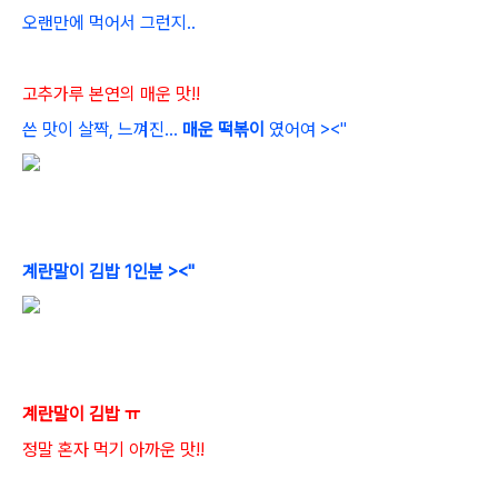
오랜만에 먹어서 그런지..
고추가루 본연의 매운 맛!!
쓴 맛이 살짝, 느껴진...
매운 떡볶이
였어여 ><"
계란말이 김밥 1인분 ><"
계란말이 김밥 ㅠ
정말 혼자 먹기 아까운 맛!!