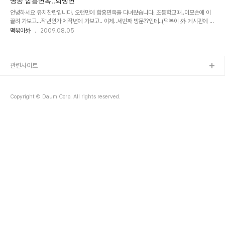
명동 함흥면옥..회냉면
안녕하세요 유치찬란입니다. 오랜만에 함흥면옥을 다녀왔습니다. 초등학교때..이모손에 이
끌려 가보고...작년인가 제작년에 가보고.. 이제..세번째 방문??인데..(떡볶이 外 게시판에 글
올렸던..기억이..ㅋㅋㅋ) 이 곳이 3대 함흥냉면이라고..유명한 곳이랍니다. 지금부터 여러분
떡볶이外
2009.08.05
들은 아무개님의 수전증..
관련사이트
Copyright © Daum Corp. All rights reserved.