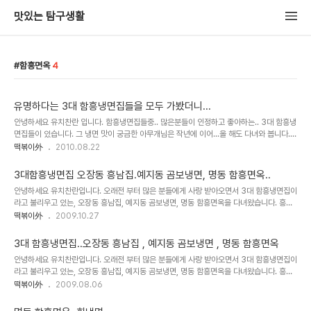
맛있는 탐구생활
함흥면옥
4
유명하다는 3대 함흥냉면집들을 모두 가봤더니...
안녕하세요 유치찬란 입니다. 함흥냉면집들중.. 많은분들이 인정하고 좋아하는.. 3대 함흥냉
면집들이 있습니다. 그 냉면 맛이 궁금한 아무개님은 작년에 이어...올 해도 다녀와 봅니다.
3대 함흥냉면집으로 불리는 곳은 오장동의 흥남집, 종로의 곰보냉면, 명동의 함흥면옥 이
떡볶이外
2010.08.22
며.. 40~50년 이상된, 오래된..
3대함흥냉면집 오장동 흥남집.예지동 곰보냉면, 명동 함흥면옥..
안녕하세요 유치찬란입니다. 오래전 부터 많은 분들에게 사랑 받아오면서 3대 함흥냉면집이
라고 불리우고 있는, 오장동 흥남집, 예지동 곰보냉면, 명동 함흥면옥을 다녀왔습니다. 흥남
집 먼저..흥남집입니다. 오장동에는 흥남집 이외에..신촌면옥,오장동함흥냉면집..이렇게 3군
떡볶이外
2009.10.27
데가 있습니다. 1층의 ..
3대 함흥냉면집..오장동 흥남집 , 예지동 곰보냉면 , 명동 함흥면옥
안녕하세요 유치찬란입니다. 오래전 부터 많은 분들에게 사랑 받아오면서 3대 함흥냉면집이
라고 불리우고 있는, 오장동 흥남집, 예지동 곰보냉면, 명동 함흥면옥을 다녀왔습니다. 흥남
집 먼저..흥남집입니다. 오장동에는 흥남집 이외에..신촌면옥,오장동함흥냉면집..이렇게 3군
떡볶이外
2009.08.06
데가 있습니다. 1층의 ..