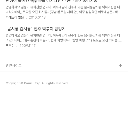
인삼이 들어간 떡볶이를 아시나요? -전주 옴시롱감시롱
안녕하세요 겸둥이 유치찬란 입니다. 아무개님이 전주에 있는 옴시롱감시롱 떡볶이집을 다
녀왔다네여,, 토요일 오전 11시쯤.. (강남)센트럴 시티 안,, 아주 심심했던 아무개님은.. 바흐
만님에게 문자를 보냈다죠?? 아무개님 문자 "바흐만님 있자나요?.." 바흐만님 답장 "네??"
카테고리 없음
2010.01.18
아무개님 문자 "도를 아시나..
"옴시롱 감시롱" 전주 떡볶이 탐방기
안녕하세요 겸둥이 유치찬란 입니다. 아무개님이 전주에 있는 옴시롱감시롱 떡볶이집을 다
녀왔다네여,, (대구,춘천에 이은~ 3번째 지방떡볶이 탐방 여행...^^ ) 토요일 오전 11시쯤..
(강남)센트럴 시티 안,, 아주 심심했던 아무개님은.. 바흐만님에게 문자를 보냈다죠?? 아무개
떡볶이
2009.11.17
님 문자 "바흐만님 있자나요..
관련사이트
Copyright © Daum Corp. All rights reserved.