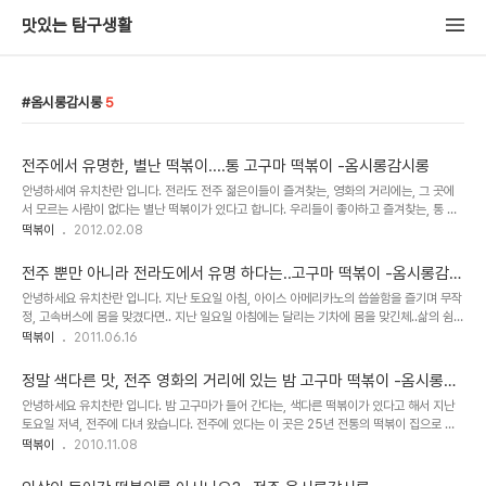
맛있는 탐구생활
옴시롱감시롱
5
전주에서 유명한, 별난 떡볶이....통 고구마 떡볶이 -옴시롱감시롱
안녕하세여 유치찬란 입니다. 전라도 전주 젊은이들이 즐겨찾는, 영화의 거리에는, 그 곳에
서 모르는 사람이 없다는 별난 떡볶이가 있다고 합니다. 우리들이 좋아하고 즐겨찾는, 통 고
구마가 들어가는 떡볶이라는데여.. 2주전, 토요일 새벽... 이 곳 떡볶이를 먹기 위해 전주를
떡볶이
2012.02.08
다..
전주 뿐만 아니라 전라도에서 유명 하다는..고구마 떡볶이 -옴시롱감시
롱
안녕하세요 유치찬란 입니다. 지난 토요일 아침, 아이스 아메리카노의 씁쓸함을 즐기며 무작
정, 고속버스에 몸을 맞겼다면.. 지난 일요일 아침에는 달리는 기차에 몸을 맞긴체..삶의 쉼표
를 찍어 봅니다. 바쁘고 지친 일상을 뒤돌아 보며.. 기차에 몸을 맞긴 체 2시간 20여분 후 도
떡볶이
2011.06.16
착한 곳..
정말 색다른 맛, 전주 영화의 거리에 있는 밤 고구마 떡볶이 -옴시롱감
시롱
안녕하세요 유치찬란 입니다. 밤 고구마가 들어 간다는, 색다른 떡볶이가 있다고 해서 지난
토요일 저녁, 전주에 다녀 왔습니다. 전주에 있다는 이 곳은 25년 전통의 떡볶이 집으로 전
주 영화의 거리에서만 19년째 영업하고 있는 곳 입니다. 찾아가시는 길 전주 영화의 거리를
떡볶이
2010.11.08
가야 합니닷! &gt;&lt; 구 프..