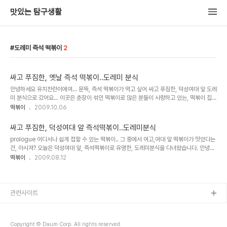
맛있는 탐구생활
도레미 즉석 떡볶이
2
싸고 푸짐한, 옛날 즉석 떡볶이..도레미 분식
안녕하세요 유치찬란이에여... 문뜩, 즉석 떡볶이가 먹고 싶어 싸고 푸짐한, 덕성여대 앞 도레
미 분식으로 갔어요... 이곳은 춘장이 섞인 떡볶이로 많은 분들이 사랑하고 있는, 떡볶이 집
중의 한 곳이에요.. 도레미분식은 우이동,덕성여대 들어가는 입구.. 첫번째 오른쪽 골목에 위
떡볶이
2009.10.06
치해 있어여.. 덕성여..
싸고 푸짐한, 덕성여대 앞 즉석떡볶이..도레미분식
prologue 어디서나 쉽게 접할 수 있는 떡볶이.. 그 중에서 여고,여대 앞 떡볶이가 맛있다는
건, 아시져? 오늘은 덕성여대 앞, 즉석떡볶이로 유명한, 도레미분식을 다녀왔습니다. 안녕하
세요 유치찬란 입니다. 도레미분식은 우이동,덕성여대 들어가는 입구... 첫번째 오른쪽 골목
떡볶이
2009.08.12
에 위치해 있습니다. 홀의 ..
관련사이트
Copyright © Daum Corp. All rights reserved.