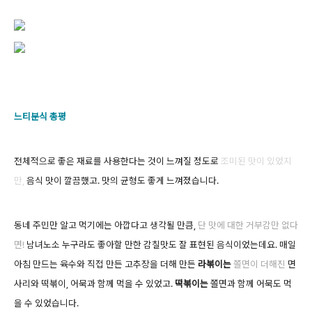
느티분식 총평
전체적으로 좋은 재료를 사용한다는 것이 느껴질 정도로
조미된 맛이 있었지
만,
음식 맛이 깔끔했고. 맛의 균형도 좋게 느껴졌습니다.
동네 주민만 알고 먹기에는 아깝다고 생각될 만큼,
단 맛에 대한 거부감만 없다
면!
남녀노소 누구라도 좋아할 만한
감칠맛도 잘 표현된 음식이었는데요.
매일
아침 만드는 육수와 직접 만든 고추장을 더해 만든
라볶이는
쫄면이 더해진
면
사리와 떡볶이, 어묵과 함께 먹을 수 있었고.
떡볶이는
쫄면과 함께 어묵도 먹
을 수 있었습니다.