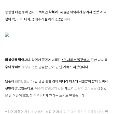
칼칼한 매운 향이 먼저 느껴졌던
라볶이.
국물은 넉넉하게 담겨져 있었고. 떡
볶이 떡, 어묵, 대파, 양배추가 들어가 있었습니다.
라볶이를 먹어보니.
라면에 쫄면이 더해진
*면 사리는 쫄깃했고.
진한 다시 육
수의 풍미에
청량감 있는
달콤한 맛이 입 안 가득 느껴졌습니다.
단순히
(물엿, 설탕의)
단 맛만 강한 것이 아니라 채소의 시원함이 함께 느껴져
뒷맛이 깔끔했는데요.
육수와 양념장의 맛을
채소와
소량의 조미료로
감칠맛
을 잘 이끌어내고. 잘 어우러지게 한다는 느낌도
받았습니다.
*
라면에 쫄면 사리가 더해져. 식감 면에서
(
입 안에서
쫄깃한 식감을 내어)
만