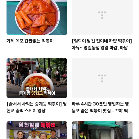
거제 옥포 간판없는 떡볶이
[철학이 담긴 진이네 하얀 떡볶이]
아듀~ 명일동점 영업 마감, 하남
미사점 이전하다
[줄서서 사먹는 중계동 떡볶이] 당
하루 4시간 30분만 영업하는 영
현교 중떡 스케치 영상
등포 숨은 떡볶이 맛집 - 꼬야 떡볶
이