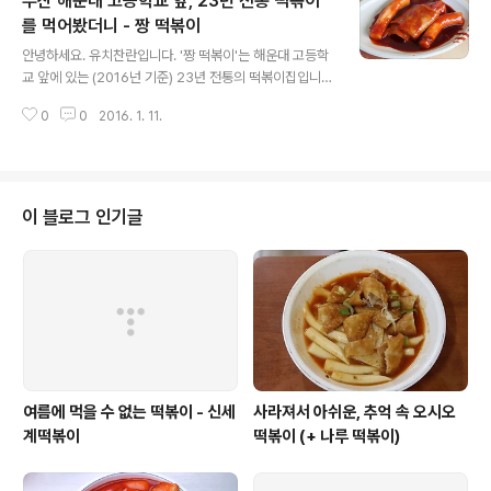
부산 해운대 고등학교 앞, 23년 전통 떡볶이
를 먹어봤더니 - 짱 떡볶이
글 내용
안녕하세요. 유치찬란입니다. '짱 떡볶이'는 해운대 고등학
교 앞에 있는 (2016넌 기준) 23년 전통의 떡볶이집입니
다. 해고(해운대 고등학교)를 나와서 이곳을 모르면 간첩이
0
0
2016. 1. 11.
라 할 정도로 해운대 명물 떡볶이라 하는데요. 그곳 떡볶이
맛이 궁금해 찾아가봤습니다. 2015년 12월 11일, 14일 두
번 ..
이 블로그 인기글
여름에 먹을 수 없는 떡볶이 - 신세
사라져서 아쉬운, 추억 속 오시오
계떡볶이
떡볶이 (+ 나루 떡볶이)