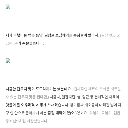
제가 떡볶이를 먹는 동안, 김밥을 포장해가는 손님들이 많아서.
(김밥 맛도 궁
금해)
추가 주문했습니다.
시큼한 단무지 맛이 도드라지기는 했는데요.
(전체적인 재료의 조화를 깨트릴
수 있는
단무지 맛을 뺀다면,)
시금치, 달걀지단, 햄, 당근 등 전체적인
재료의
맛들이 잘 어우러졌고. 좋게 느껴졌습니다.
참기름과 깨소금이 더해진
밥
이 자
꾸 입 안으로 들어가게 하는
감칠 매력이 있(어.)
었고
요.
라볶이, 떡볶이, 김밥
총 8천5백 원 계산했습니다.