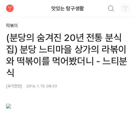
검색하기
맛있는 탐구생활
티스토리
떡볶이
(분당의 숨겨진 20년 전통 분식
집) 분당 느티마을 상가의 라볶이
와 떡볶이를 먹어봤더니 - 느티분
식
[유치찬란]
2016. 1. 15. 08:33