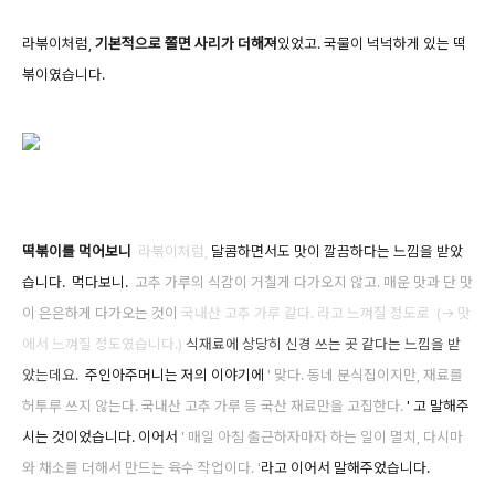
라볶이처럼,
기본적으로 쫄면 사리가 더해져
있었고. 국물이 넉넉하게 있는 떡
볶이였습니다.
떡볶이를 먹어보니
라볶이처럼,
달콤하면서도 맛이 깔끔하다는 느낌을 받았
습니다. 먹다보니.
고추 가루의 식감이 거
칠게 다가오지 않고. 매운 맛과 단 맛
이 은은하게 다가오는 것이
국내산 고추 가루 같다. 라고 느껴질 정도로
(-> 맛
에서 느
껴질 정도였습니다.)
식재료에 상당히 신경 쓰는 곳 같다는 느낌을 받
았는데요.
주인아주머니는 저의 이야기에
' 맞다. 동네
분식집이지만, 재료를
허투
루 쓰지 않는다. 국내산 고추 가루 등 국산 재료만을 고집한다.
' 고 말해주
시는 것이었습니다. 이어서
' 매일 아침 출근하자마자 하는 일이 멸치, 다시마
와 채소를 더해서 만드는 육수 작업이다. '
라고 이어서 말해주었습니다.