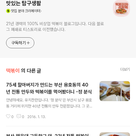
맛있는 탐구생활
(새창열림)
맛집
분야 크리에이터
21년 경력의 100% 비상업 떡볶이 블로그입니다. 다음 블로
그 폐쇄로 티스토리로 이전했습니다.
구독하기
더보기
떡볶이
의 다른 글
75세 할아버지가 만드는 부산 용호동의 40
년 전통 만두와 떡볶이를 먹어봤더니 -정 분식
글 내용
안녕하세요. 유치찬란입니다. '정 분식'은 부산시 남구 용호
동 거리에 위치한 40년 전통의 만두 전문점입니다. 그 곳
에서 판매하는 군만두와 떡볶이 맛이 궁금해 다녀왔습니
0
0
2016. 1. 13.
다. 2015년 12월 11일 방문하다. 산동네가 보이는 용호동
의 주택가에 위치해 있었습니다. 오후4시쯤 방문해보니 손
님..