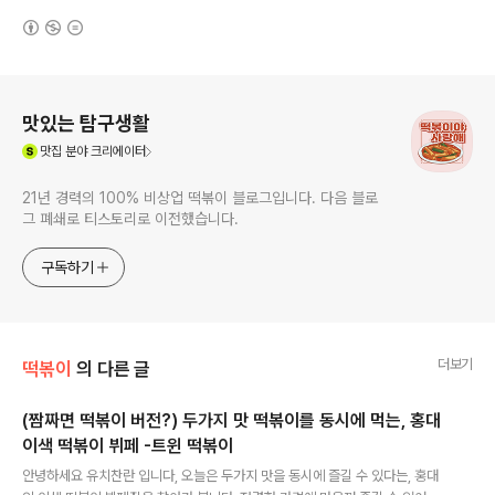
(새창열림)
로그 정보
맛있는 탐구생활
(새창열림)
맛집
분야 크리에이터
21년 경력의 100% 비상업 떡볶이 블로그입니다. 다음 블로
그 폐쇄로 티스토리로 이전했습니다.
구독하기
더보기
떡볶이
의 다른 글
(짬짜면 떡볶이 버전?) 두가지 맛 떡볶이를 동시에 먹는, 홍대
이색 떡볶이 뷔페 -트윈 떡볶이
글 내용
안녕하세요 유치찬란 입니다, 오늘은 두가지 맛을 동시에 즐길 수 있다는, 홍대