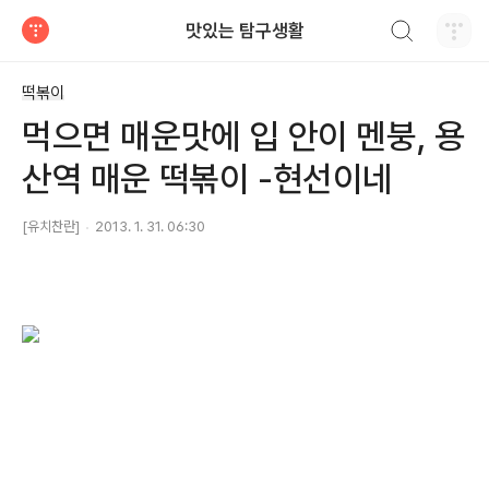
검색하기
맛있는 탐구생활
티스토리
떡볶이
먹으면 매운맛에 입 안이 멘붕, 용
산역 매운 떡볶이 -현선이네
[유치찬란]
2013. 1. 31. 06:30