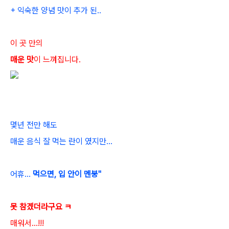
+ 익숙한 양념 맛
이 추가 된..
이 곳 만의
매운 맛
이 느껴집니다.
몇년 전만 해도
매운 음식 잘 먹는 란이 였지만...
어휴...
먹으면, 입 안이 멘붕"
못 참겠더라구요 ㅋ
매워서...!!!