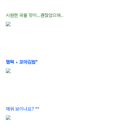
시원한 국물 맛이...괜찮았으며..
맵떡
+
꼬마김밥"
매워 보이나요? ^^