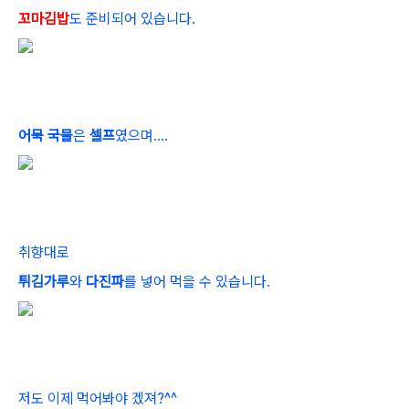
꼬마김밥
도 준비되어 있습니다.
어묵 국물
은
셀프
였으며....
취향대로
튀김가루
와
다진파
를 넣어 먹을 수 있습니다.
저도 이제 먹어봐야 겠져?^^