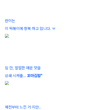
란이는
이 떡볶이에 항복 하고 맙니다. ㅠ
입 안, 얼얼한 매운 맛을
상쇄 시켜줄...
꼬마김밥"
예전부터 느낀 거 지만..