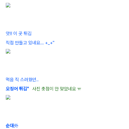
앗!! 이 곳 튀김
직접 만들고 있네요... +_+"
먹음 직 스러웠던..
오징어 튀김"
사진 촛점이 안 맞았네요 ㅠ
순대
外