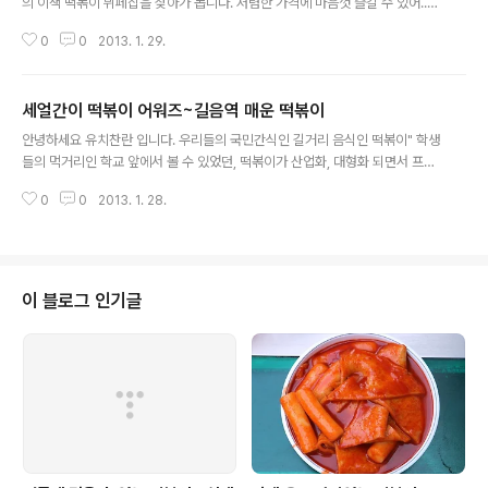
의 이색 떡볶이 뷔페집을 찾아가 봅니다. 저렴한 가격에 마음껏 즐길 수 있어..좋
은 떡볶이 뷔페" 함께 찾아가 볼까요? 찾아가시는 길 지하철2호선 홍대역 9번
0
0
2013. 1. 29.
출구 100여미터 직진" 첫 사거리에서 우회전" 홍대 ..
세얼간이 떡볶이 어워즈~길음역 매운 떡볶이
글 내용
안녕하세요 유치찬란 입니다. 우리들의 국민간식인 길거리 음식인 떡볶이" 학생
들의 먹거리인 학교 앞에서 볼 수 있었던, 떡볶이가 산업화, 대형화 되면서 프렌
차이즈화 되어가는 건, 부정할 수 없는, 떡볶이의 현 주소 가 되었습니다. 적은
0
0
2013. 1. 28.
자본의 투자비?로 쉽게 창업 할 수 있고 실패 ..
이 블로그 인기글