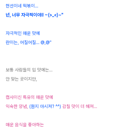
현선이네 떡볶이...
넌, 너무 자극적이야!! ~(>_<)~"
자극적인 매운 맛에
란이는, 어질어질... @,@"
보통 사람들의 입 맛에는...
안 맞는 곳이지만,
캡사이신 특유의 매운 맛에
익숙한 양념,
(뭔지 아시져? ^^)
감칠 맛이 더 해져...
매운 음식을 좋아하는