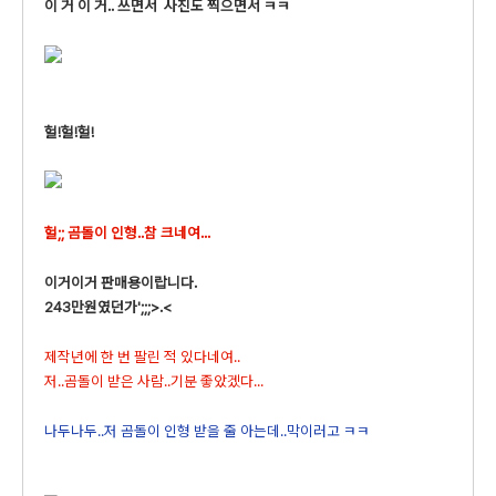
이 거 이 거.. 쓰면서 사진도 찍으면서 ㅋㅋ
헐!헐!헐!
헐;; 곰돌이 인형..참 크네여...
이거이거 판매용이랍니다.
243만원였던가';;;>.<
제작년에 한 번 팔린 적 있다네여..
저..곰돌이 받은 사람..기분 좋았겠다...
나두나두..저 곰돌이 인형 받을 줄 아는데..막이러고 ㅋㅋ