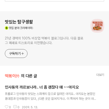
로그 정보
맛있는 탐구생활
(새창열림)
맛집
분야 크리에이터
21년 경력의 100% 비상업 떡볶이 블로그입니다. 다음 블로
그 폐쇄로 티스토리로 이전했습니다.
구독하기
더보기
떡볶이外
의 다른 글
인사동의 까르보나라.. 너 좀 괜찮다 얘 ~~아지오
글 내용
프롤로그 인사동의 맛있는 스파게티 집으로 알려진 아지오.. 아지오는 본점인
홍대점과 인사동점이 있다., (다른 곳은 없어지거나.. 이 쪽에서 하는 곳이 아니
란다...참고하세요..) 안녕하세요 유치찬란입니다. 어제먹어본, 안다미로의 육던
0
0
2009. 5. 13.
진 까르보나라에 이어.. 오늘은.. 쌈짓길 맞은편 골목에 있는 ..