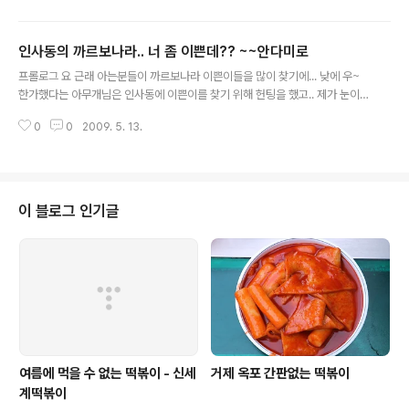
인사동의 까르보나라.. 너 좀 이쁜데?? ~~안다미로
글 내용
프롤로그 요 근래 아는분들이 까르보나라 이쁜이들을 많이 찾기에... 낮에 우~
한가했다는 아무개님은 인사동에 이쁜이를 찾기 위해 헌팅을 했고.. 제가 눈이
좀 높잖아요~막이러면서.. 정말 이쁜지 확인하고..그 분 들에게 알려 드리려 합
0
0
2009. 5. 13.
니다. 안녕하세요 ^^ 지구별에서 가장 이쁜 음식은 스파게티라고..
이 블로그 인기글
여름에 먹을 수 없는 떡볶이 - 신세
거제 옥포 간판없는 떡볶이
계떡볶이