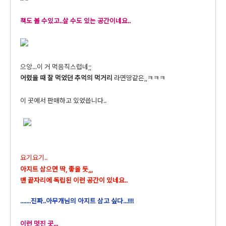
책도 볼 수있고..살 수도 있는 공간이네요..
으앙...이 거 먹음직스럽네;;
어렸을 때 잘 먹었던 추억의 먹거리
라면땅같은,,ㅋㅋㅋ
이 곳에서 판매하고 있었씁니다..
요기요기..
아지트 삼으면 딱, 좋을 듯,,,
맨 끝자리에 독립된 이런 공간이 있네요..
.......진짜..아무개님의 아지트 삼고 싶다...!!!!
이런 멋진 곳...