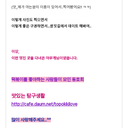
(앗,,제가 아는분의 이름이 있어서..찍어봤어요!! ㅋㅋ)
이렇게 사진도 찍으면서
이렇게 좋은 구경하면서...쌈짓길에서 데이트 해봐여..
이상,
이런 멋진 곳을 다녀온 아무개님이었씁니다.
떡볶이를 좋아하는 사람들이 모인 동호회
맛
있
는 탐구생활
http://cafe.daum.net/topokkilove
많이 사랑해주세요..^^