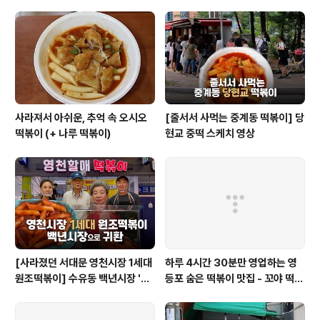
사라져서 아쉬운, 추억 속 오시오
[줄서서 사먹는 중계동 떡볶이] 당
떡볶이 (+ 나루 떡볶이)
현교 중떡 스케치 영상
[사라졌던 서대문 영천시장 1세대
하루 4시간 30분만 영업하는 영
원조떡볶이] 수유동 백년시장 '영
등포 숨은 떡볶이 맛집 - 꼬야 떡볶
천할매떡볶이'로 귀환
이