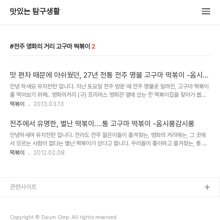
맛있는 탐구생활
전주 영화의 거리 고구마 떡볶이
2
맛 편차 때문에 아쉬웠던, 27년 전통 전주 명물 고구마 떡볶이 -옴시롱
감시롱
안녕 하세요 유치찬란 입니다. 지난 토요일 전주 방문 때 전주 명물로 알려진, 고구마 떡볶이
를 먹어보기 위해.. 영화의거리 (구) 프리머스 영화관 옆에 있는 한 떡볶이집을 찾아가 봅니
다. 올해로 27년 되었다는 이 곳" 간판이 새로 바뀐 듯 했으며... 토요일 오후 2시쯤 방문인
떡볶이
2013.03.13
데 의외로 손..
전주에서 유명한, 별난 떡볶이....통 고구마 떡볶이 -옴시롱감시롱
안녕하세여 유치찬란 입니다. 전라도 전주 젊은이들이 즐겨찾는, 영화의 거리에는, 그 곳에
서 모르는 사람이 없다는 별난 떡볶이가 있다고 합니다. 우리들이 좋아하고 즐겨찾는, 통 고
구마가 들어가는 떡볶이라는데여.. 2주전, 토요일 새벽... 이 곳 떡볶이를 먹기 위해 전주를
떡볶이
2012.02.08
다..
관련사이트
Copyright © Daum Corp. All rights reserved.