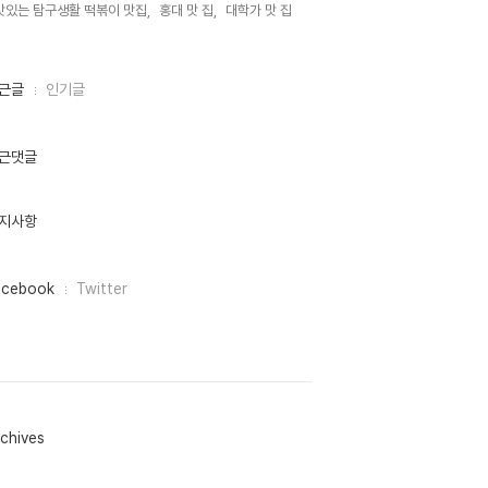
맛있는 탐구생활 떡볶이 맛집,
홍대 맛 집,
대학가 맛 집,
근글
인기글
근댓글
지사항
acebook
Twitter
chives