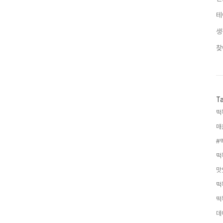
테
생
찾
T
떡
매
#
떡
맛
떡
떡
데