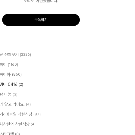
토리로 이전했습니다.
구독하기
류 전체보기
(2226)
볶이
(1160)
볶이外
(850)
멤버 0416
(2)
랑 나눔
(3)
리 알고 먹어요.
(4)
거리X파일 착한식당
(87)
치찬란의 착한식당
(4)
스타그램
(0)