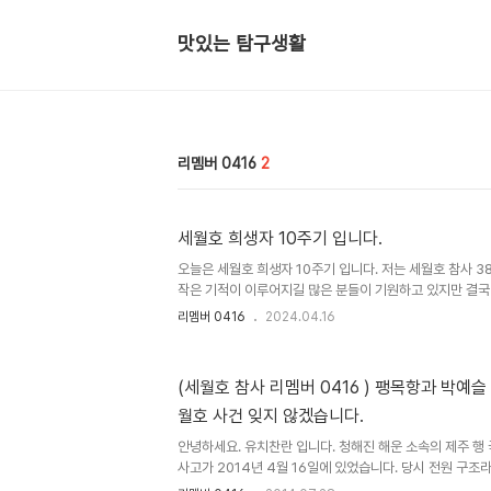
맛있는 탐구생활
리멤버 0416
2
세월호 희생자 10주기 입니다.
오늘은 세월호 희생자 10주기 입니다. 저는 세월호 참사 
작은 기적이 이루어지길 많은 분들이 기원하고 있지만 결국 
도 밝혀지지 않은 세월호 사건의 진실은 과연 무엇일까요?
리멤버 0416
2024.04.16
였을 까요? 차가운 바다 물 속에서 길을 잃어버린 희생자
이 아프셨을까요.. 가슴이 아려옵니다. 디자이너가 꿈이었던
함께 입어보고 싶었던 옷과 구두를 스케치에 담아논 것을 
(세월호 참사 리멤버 0416 ) 팽목항과 박예슬
러리에서 전시하기도 했었는데요 어른들의 잘못으로 희생되고 
월호 사건 잊지 않겠습니다.
리들은 절대 잊지 말아야 겠습니다. 세월호 희생자 여러분들
안녕하세요. 유치찬란 입니다. 청해진 해운 소속의 제주 행
사고가 2014년 4월 16일에 있었습니다. 당시 전원 구조
임한 대처로 (2014년 7월 24일 현재) 사망자 294명과