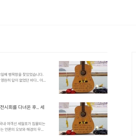
38일째 팽목항을 찾았었습니다.
영원히 답이 없었던 바다.. 아직
 그냥 책임감 없는 어른들의 인제
 여러분들과 가족들은 얼마나 마음
 예슬이.. 남자 친구가 생기면
디자이너의 도움을 받아 서촌 갤
 전시회를 다녀온 후.. 세
못다핀 (고) 박예슬의 꿈, 우
의 삼가 고인의 명복을 빕니다.
 국내 여객선 세월호가 침몰되는
라는 언론의 오보와 해경의 무책
 실종자 10명이라는 인제로 인한