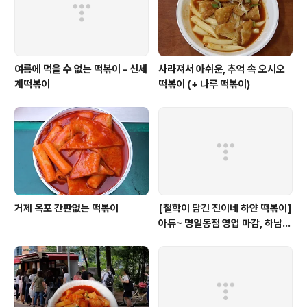
삼가 고인의 명복을 빕니다.
여름에 먹을 수 없는 떡볶이 - 신세
사라져서 아쉬운, 추억 속 오시오
계떡볶이
떡볶이 (+ 나루 떡볶이)
거제 옥포 간판없는 떡볶이
[철학이 담긴 진이네 하얀 떡볶이]
아듀~ 명일동점 영업 마감, 하남
미사점 이전하다