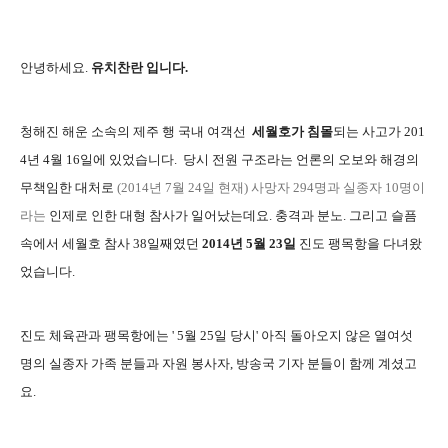
안녕하세요.
유치찬란 입니다.
청해진 해운 소속의 제주 행 국내 여객선
세월호가 침몰
되는 사고가 201
4년 4월 16일에 있었습니다. 당시 전원 구조라는 언론의 오보와 해경의
무책임한 대처로
(2014년 7월 24일 현재) 사망자 294명과 실종자 10명이
라는
인제로 인한 대형 참사가 일어났는데요. 충격과 분노. 그리고 슬픔
속에서 세
월
호 참사 38일째였던
2014년 5월 23일
진도 팽목항을 다녀왔
었습니다.
진도 체육관과 팽목항에는 ' 5월 25일 당시' 아직 돌아오지 않은 열여섯
명의 실종자 가족 분들과 자원 봉사자, 방송국 기자 분들이 함께 계셨고
요.