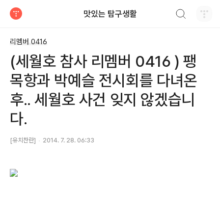
검색하기
맛있는 탐구생활
티스토리
리멤버 0416
(세월호 참사 리멤버 0416 ) 팽
목항과 박예슬 전시회를 다녀온
후.. 세월호 사건 잊지 않겠습니
다.
[유치찬란]
2014. 7. 28. 06:33