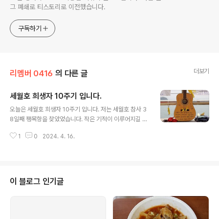
그 폐쇄로 티스토리로 이전했습니다.
구독하기
더보기
리멤버 0416
의 다른 글
세월호 희생자 10주기 입니다.
글 내용
오늘은 세월호 희생자 10주기 입니다. 저는 세월호 참사 3
8일째 팽목항을 찾았었습니다. 작은 기적이 이루어지길 많
은 분들이 기원하고 있지만 결국 영원히 답이 없었던 바다..
1
0
2024. 4. 16.
아직도 밝혀지지 않은 세월호 사건의 진실은 과연 무엇일
까요? 그냥 책임감 없는 어른들의 인제였을 까요? 차가운
바다 물 속에서 길을 잃어버린 희생자 여러분들과 가족들
은 얼마나 마음이 아프셨을까요.. 가슴이 아려옵니다. 디자
이너가 꿈이었던 예슬이.. 남자 친구가 생기면 함께 입어보
이 블로그 인기글
고 싶었던 옷과 구두를 스케치에 담아논 것을 디자이너의
도움을 받아 서촌 갤러리에서 전시하기도 했었는데요 어른
들의 잘못으로 희생되고 못다핀 (고) 박예슬의 꿈, 우리들
은 절대 잊지 말아야 겠습니다. 세월호 희생자 여러분들의