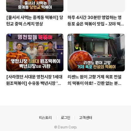
[줄서서 사먹는 중계동 떡볶이] 당
하루 4시간 30분만 영업하는 영
현교 중떡 스케치 영상
등포 숨은 떡볶이 맛집 - 꼬야 떡볶
이
[사라졌던 서대문 영천시장 1세대
리센느 원이 고향 거제 옥포 전설
원조떡볶이] 수유동 백년시장 '영
의 떡볶이 야호! - 간판 없는 분식
천할매떡볶이'로 귀환
집
의안내
티스토리
로그인
고객센터
© Daum Corp.