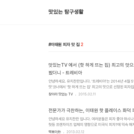
맛있는 탐구생활
이태원 피자 맛 집
2
맛있는TV 에서 (핫 하게 뜨는 집) 최고의 맛
봤더니 - 트레비아
안녕하세요. 유치찬란입니다. '트레비아'는 2014년 4월 5
맛'코너에서 '핫 하게 뜨는 집' 최고의 맛으로 선정된 피자집
일. 최고의 맛 피자가 또 소개가 되더군요. 두 곳의 최고의 
찾아라 맛있는 TV
2015.02.11
다녀왔습니다. 2015년 1월 9일..
전문가가 극찬하는, 이태원 핫 플레이스 화덕 
안녕하세요 유치찬란 입니다. 여러분들은 피자 좋아 하시나요
헛등 프렌차이즈 업체의 영향으로 미국식 피자?에 익숙 해
우리들 사고방식으로 자리 ..
떡볶이外
2013.02.12