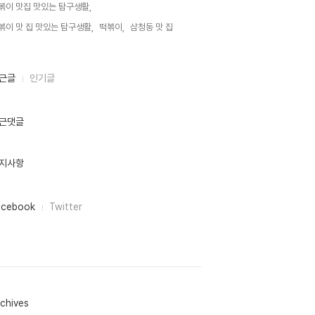
볶이 맛집 맛있는 탐구생활,
볶이 맛 집 맛있는 탐구생활,
떡볶이,
삼청동 맛 집,
근글
인기글
근댓글
지사항
acebook
Twitter
chives