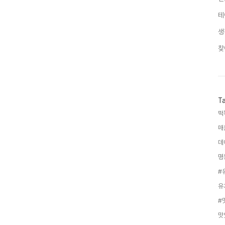
테
생
찾
T
떡
매
데
명
#
유
#
맛