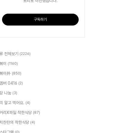
토리로 이전했습니다.
구독하기
류 전체보기
(2226)
볶이
(1160)
볶이外
(850)
멤버 0416
(2)
랑 나눔
(3)
리 알고 먹어요.
(4)
거리X파일 착한식당
(87)
치찬란의 착한식당
(4)
스타그램
(0)