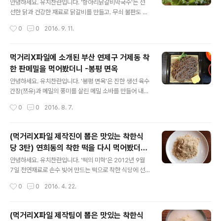
막국수
안녕하세요. 유치찬란입니다. '항아리닭갈비막국수'는 선
선한 닭과 건강한 재료로 닭갈비를 만들고. 무쇠 불판도 깨
끗하게 세척 관리하여 2016년 9월 4일 먹거리X파일 착한
작성시간
0
0
2016. 9. 11.
닭갈비 편에서 별 다섯 착한식당에 선정된 곳입니다. 뒤 늦
게 찾아가봤습니다. 2016년 9월 9일 방문하다. 강원도 춘
천..
먹거리X파일에 소개된 부산 연제구 거제동 착
한 판메밀을 먹어봤더니 -봉평 면옥
글 내용
안녕하세요. 유치찬란입니다. '봉평 면옥'은 진한 생선 육수
간장(쯔유)과 메밀의 풍미를 살린 메밀 소바를 만들어 내어
2016년 8월 7일. 먹거리x파일 착한 판 메밀편에서 별 다
작성시간
0
0
2016. 8. 7.
섯 개 착한식당으로 선정된 곳입니다. 금 주 방송 아이템이
소개된 후. (저만의 기준으로) 인터넷으로 찾아보다가..
(먹거리X파일 제작진이 뽑은 맛있는 착한식
당 3탄) 연희동의 착한 떡을 다시 먹어봤더니
글 내용
- 떡의 미학
안녕하세요. 유치찬란입니다. '떡의 미학'은 2012년 9월
7일 천연재료로 손수 빚어 만드는 떡으로 착한 식당에 선
정 된 곳 입니다. 지난겨울 먹거리X파일 200회 특집 제작
작성시간
0
0
2016. 4. 22.
진의 인터뷰에서 김 진 기자. 정 회욱 CP (제작1 팀장). 김
군래 PD가 뽑은 가장 맛있는 착한 식당으로 마포의 옥합
콩국수,..
(먹거리X파일 제작팀이 뽑은 맛있는 착한식