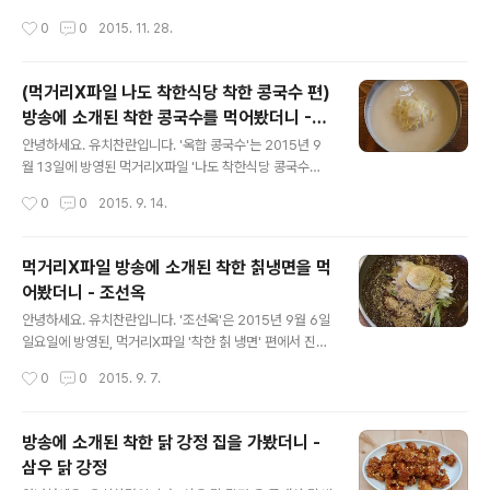
튀김으로 튀겨내어 2015년 11월 8일 먹거리X파일 착한
작성시간
0
0
2015. 11. 28.
돈가스 편에서 별 네개 착한 식당으로 선정된 곳입니다. 그
곳 돈가스 맛이 궁금해 찾아가봤습니다. 2015년 11월 17
일 ..
(먹거리X파일 나도 착한식당 착한 콩국수 편)
방송에 소개된 착한 콩국수를 먹어봤더니 -옥
글 내용
합 콩국수
안녕하세요. 유치찬란입니다. '옥합 콩국수'는 2015년 9
월 13일에 방영된 먹거리X파일 '나도 착한식당 콩국수
편'에서 첨가물 없이 국내산 콩으로 진한 콩국수를 만들어
작성시간
0
0
2015. 9. 14.
별 다섯 개의 착한식당에 선정된 곳입니다. *방송 전에 알
게 되어 찾아가봤습니다. * 방송국과 아무 상관이 없으니
오해 ..
먹거리X파일 방송에 소개된 착한 칡냉면을 먹
어봤더니 - 조선옥
글 내용
안녕하세요. 유치찬란입니다. '조선옥'은 2015년 9월 6일
일요일에 방영된, 먹거리X파일 '착한 칡 냉면' 편에서 진짜
칡이 들어간 면과 정직한 재료로 냉면을 만들어 내어 *별점
작성시간
0
0
2015. 9. 7.
네 개의 착한 식당에 선정된 곳입니다. 방송 전에 이곳이 착
한식당에 선정되었다는 것을 알게 되어 찾아가봤습..
방송에 소개된 착한 닭 강정 집을 가봤더니 -
삼우 닭 강정
글 내용