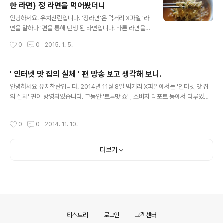
한 라면) 정 라면을 먹어봤더니
글 내용
안녕하세요. 유치찬란입니다. '정라면'은 먹거리 X파일 '라
면을 말하다 '편을 통해 탄생 된 라면입니다. 바른 라면을
만들자는 프로젝트를 통해 완성해가는 모습을 2013년 12
작성시간
0
0
2015. 1. 5.
월 6일과 13일 2회편에 걸쳐 방영하는 한편, 방송을 통해
그와 어울리는 라면 이름을 정해달라고. 공모 한 적이 있
었..
' 인터넷 맛 집의 실체 ' 편 방송 보고 생각해 보니.
글 내용
안녕하세요 유치찬란입니다. 2014년 11월 8일 먹거리 X파일에서는 '인터넷 맛 집
의 실체' 편이 방영되었습니다. 그동안 '트루맛 쇼' , 소비자 리포트 등에서 다루었던
소재입니다만, 관심 있게 시청을 했습니다. 모바일이 활성화 되고 발달하게 되면서.
평소 방송 맛 집 뿐만 아니라. 인터넷 (..
작성시간
0
0
2014. 11. 10.
더보기
의안내
티스토리
로그인
고객센터