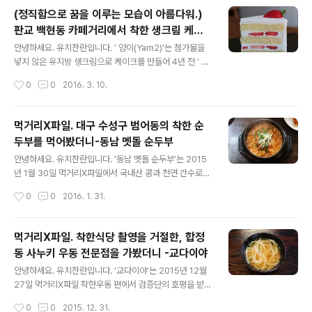
3..
(정직함으로 꿈을 이루는 모습이 아름다워.)
판교 백현동 카페거리에서 착한 생크림 케이
글 내용
크를 먹어봤더니 - 얌이(yam2)
안녕하세요. 유치찬란입니다. ' 얌이(Yam2)'는 첨가물을
넣지 않은 유지방 생크림으로 케이크를 만들어 4년 전 ' 착
한 케이크'로 선정된 곳입니다. 석 달 전, 자리 이전했다고
작성시간
0
0
2016. 3. 10.
하는데요. 2년여 만에 다시 찾아가봤습니다. 2016년 3월
6일, 7일 방문하다. 판교 백현동 카페 거리 치어스가 있는
골..
먹거리X파일. 대구 수성구 범어동의 착한 순
두부를 먹어봤더니-동남 멧돌 순두부
글 내용
안녕하세요. 유치찬란입니다. '동남 멧돌 순두부'는 2015
년 1월 30일 먹거리X파일에서 국내산 콩과 천연 간수로
순두부를 만들고. 천연 재료로 맛을 내어 착한 식당에 선정
작성시간
0
0
2016. 1. 31.
된 곳입니다. 그 곳 순두부 맛이 궁금해 뒤늦게 찾아가봤습
니다. 2015년 11월 20일 방문하다. 낮 오픈 시간인 12시
직후 ..
먹거리X파일. 착한식당 촬영을 거절한, 합정
동 사누키 우동 전문점을 가봤더니 -교다이야
글 내용
안녕하세요. 유치찬란입니다. '교다이야'는 2015년 12월
27일 먹거리X파일 착한우동 편에서 검증단의 호평을 받아
착한식당 후보로 촬영을 하려고 했지만, 촬영거절로 촬영
작성시간
0
0
2015. 12. 31.