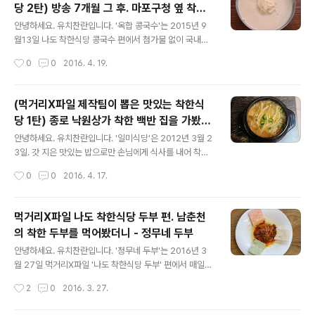
당 2탄) 방송 7개월 그 후. 마포구청 옆 착한
글 내용
콩국수를 먹어봤더니 -옥합 콩국수
안녕하세요. 유치찬란입니다. '옥합 콩국수'는 2015년 9
월13일 나도 착한식당 콩국수 편에서 첨가물 없이 국내산
콩으로 콩국수를 만들어 내어 별 다섯 착한 콩국수로 선정
작성시간
0
0
2016. 4. 19.
된 곳입니다. 지난겨울 먹거리X파일 200회 특집 제작진의
인터뷰에서 김 진 기자. 정 회욱 CP (제작1 팀장). 김 군래
PD가..
(먹거리X파일 제작팀이 뽑은 맛있는 착한식
당 1탄) 종로 낙원상가 착한 백반 집을 가봤더
글 내용
니 - 일미식당 2호점
안녕하세요. 유치찬란입니다. '일미식당'은 2012년 3월 2
3일. 갓 지은 맛있는 밥으로만 손님에게 식사를 내어 착한
식당으로 선정된 곳입니다. 지난겨울 먹거리X파일 200회
작성시간
0
0
2016. 4. 17.
특집 제작진의 인터뷰에서 김 진 기자. 정 회욱 CP (제작1
팀장). 김 군래 PD가 뽑은 가장 맛있는 착한 식당으로 연희
동..
먹거리X파일 나도 착한식당 두부 편. 남춘천
의 착한 두부를 먹어봤더니 - 정무네 두부
글 내용
안녕하세요. 유치찬란입니다. '정무네 두부'는 2016년 3
월 27일 먹거리X파일 '나도 착한식당 두부' 편에서 매일
국내산 콩에 해양심층수를 이용해서 두부를 만들어 별 다
작성시간
2
0
2016. 3. 27.
섯 착한 식당에 선정된 곳입니다. 이번 주 방송될 아이템을
보고 (*저만의 기준으로 인터넷 검색을 통해) 운 좋게 방송