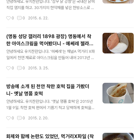
안녕하세요. 유치찬란입니다. '삼우 닭 강정'은 국내산 닭에
직접 염지를 하고. 30가지의 한약재를 넣은 한방소스로 만
들어 2015년 6월 19일 착한 닭 강정으로 선정된 곳입니
작성시간
0
0
2015. 6. 22.
다. 그 곳 닭 강정 맛이 궁금해 찾아가봤습니다. 2015년 6
월 20일 방문하다. 안양 중앙 시장 안에 있었습니다. 이곳
사..
(명동 성당 갤러리 1898 광장) 명동에서 착
한 아이스크림을 먹어봤더니 - 에쎄레 젤라또
글 내용
명동점
안녕하세요 유치찬란입니다. '에쎄레'는 채널A 먹거리 X파
일에서 천연 재료로 아이스크림을 만들어 내어 2013년 8
월 9일 착한 식당에 선정 된 곳입니다. 최근 명동 성당 갤러
작성시간
0
0
2015. 3. 25.
리 1898 광장에 직영 점을 오픈했다고 하는데요. 방송을
봤다며 명동 성당의 신부님으로 부터 먼저 연락이 와서.
바..
방송에 소개 된 천안 착한 호떡 집을 가봤더
니- 옛날 명품 호떡
글 내용
안녕하세요. 유치찬란입니다. '옛날 명품 호떡'은 2015년
1월 9일. 착한 호떡 편에서 기름기 적고 담백하게 호떡을
만들어내어 (준) 착한 호떡으로 선정된 곳입니다. 뒤늦게
작성시간
0
0
2015. 2. 20.
찾아가봤습니다. 2015년 2월 12일 방문하다. 충청남도
천안시 남산중앙시장 안에 방송에 선정된 호떡집이 있었는
데요...
화제와 함께 논란도 있었던, 먹거리X파일 (착