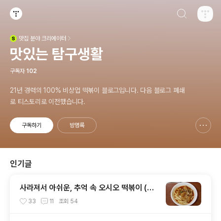
검색하기
티스토리
맛집
분야 크리에이터
(새창열림)
맛있는 탐구생활
구독자
102
21년 경력의 100% 비상업 떡볶이 블로그입니다. 다음 블로그 폐쇄
로 티스토리로 이전했습니다.
구독하기
방명록
신고하기 레이어
열기
인기글
사라져서 아쉬운, 추억 속 오시오 떡볶이 (+
나루 떡볶이)
33
11
조회
54