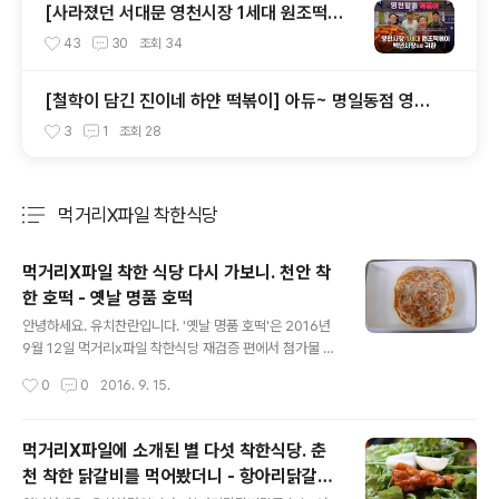
[사라졌던 서대문 영천시장 1세대 원조떡볶
이] 수유동 백년시장 '영천할매떡볶이'로 귀
43
30
조회
34
환
[철학이 담긴 진이네 하얀 떡볶이] 아듀~ 명일동점 영업
마감, 하남 미사점 이전하다
3
1
조회
28
먹거리X파일 착한식당
분류 전체보기
주요 글 목록
먹거리X파일 착한 식당 다시 가보니. 천안 착
한 호떡 - 옛날 명품 호떡
글 내용
안녕하세요. 유치찬란입니다. '옛날 명품 호떡'은 2016년
9월 12일 먹거리x파일 착한식당 재검증 편에서 첨가물 없
이 담백한 호떡을 만들어내어 (별 넷 착한식당에서) 별 다
작성시간
0
0
2016. 9. 15.
섯 착한 식당으로 선정된 곳입니다. 그 곳 *호떡 맛이 궁금
해 다시 가봤습니다. * 이번 방송 화면에서 새 하얗게 보
였..
먹거리X파일에 소개된 별 다섯 착한식당. 춘
천 착한 닭갈비를 먹어봤더니 - 항아리닭갈비
글 내용