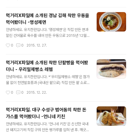
을 더 이상 하지 못했던 곳으로. 사누키 우동으로 유명한,
일본우동 전문점입니다. * 방송 화면(문 밖에 보이는 편의..
먹거리X파일에 소개된 경남 김해 착한 우동을
먹어봤더니 -명성제면
글 내용
안녕하세요. 유치찬란입니다. '명성제면'은 직접 만든 면과
말린 건어물로 육수를 내어 만든 우동으로 2015년 12월
27일 먹거리X파일 착한 우동 편에서 착한 식당에 선정된
작성시간
0
0
2015. 12. 27.
곳입니다. 방송 예고편을 보고. 저만의 기준으로 착한 식당
에 선정될 만한 곳을 찾았고. 알게 되어 방송 전 미리 찾아..
먹거리X파일에 소개된 착한 단팥빵을 먹어봤
더니 - 우리밀제빵소 레헴
글 내용
안녕하세요. 유치찬란입니다. *'우리밀제빵소 레헴'은 첨가
물 없이 천연발효종과 (국내산 팥으로) 직접 만든 팥 소로
단팥빵을 만들어 2015년 12월 20일 먹거리X파일 착한
작성시간
0
0
2015. 12. 22.
단팥빵 편에서 별 다섯 의 착한식당에 선정된 곳입니다. 그
곳 단팥빵 맛이 궁금해 찾아가봤습니다. 2015년 12월 21
일 방..
먹거리X파일. 대구 수성구 범어동의 착한 돈
가스를 먹어봤더니 -언니네 키친
글 내용
안녕하세요. 유치찬란입니다. '언니네 키친'은 신선한 국내
산 돼지고기에 직접 구워 만든 빵가루를 입혀 낸 후. 깨긋한