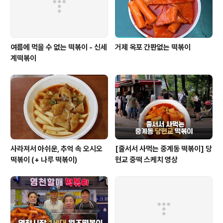
여름에 먹을 수 없는 떡볶이 - 신세
거제 옥포 간판없는 떡볶이
계떡볶이
사라져서 아쉬운, 추억 속 오시오
[줄서서 사먹는 중계동 떡볶이] 당
떡볶이 (+ 나루 떡볶이)
현교 중떡 스케치 영상