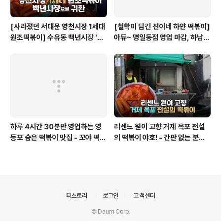
[사라졌던 서대문 영천시장 1세대
[철학이 담긴 진이네 하얀 떡볶이]
원조떡볶이] 수유동 백년시장 '영
아듀~ 명일동점 영업 마감, 하남
천할매떡볶이'로 귀환
미사점 이전하다
하루 4시간 30분만 영업하는 영
리센느 원이 고향 거제 옥포 전설
등포 숨은 떡볶이 맛집 - 꼬야 떡볶
의 떡볶이 야호! - 간판 없는 분식
이
집
의안내
티스토리
로그인
고객센터
© Daum Corp.