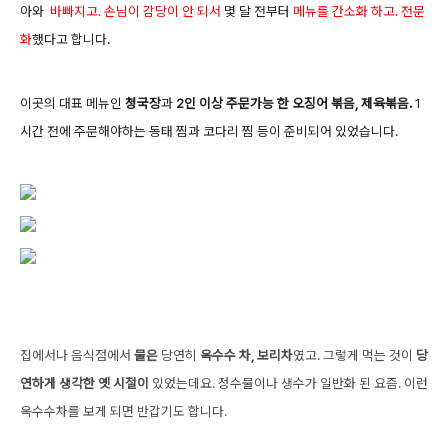
아와
바빠지고. 손님이 감당이 안 되서
몇 달 전부터
메뉴를 간소화 하고. 전문
화
했다고 합니다.
이곳의 대표 메뉴인
청국장
과
2인 이상 주문가능 한 오징어 볶음, 제육볶음.
1
시간 전에 주문해야하는 동태 찜과 코다리 찜 등이 준비되어 있었습니다.
집에서나 음식점에서
물은
당연히
옥수수 차, 보리차
였고. 그렇게 먹는 것이
당
연하게 생각한 옛 시절이
있었는데요. 정수물이나 생수가 일반화 된 요즘. 이런
옥수수차를 보게 되면 반갑기도 합니다.