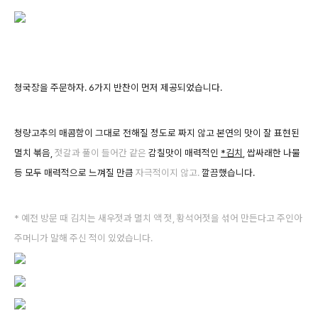
청국장을 주문하자. 6가지 반찬이 먼저 제공되었습니다.
청량고추의 매콤함이 그대로 전해질 정도로 짜지 않고 본연의 맛이 잘 표현된
멸치 볶음,
젓갈과 풀이 들어간
같은
감칠맛이 매력적인
*김치
, 쌉싸래한 나물
등 모두 매력적으로 느껴질 만큼
자극적이지 않고.
깔끔했습니다.
* 예전 방문 때 김치는 새우젓과 멸치 액 젓, 황석어젓을 섞어 만든다고 주인아
주머니가 말해 주신 적이 있었습니다.