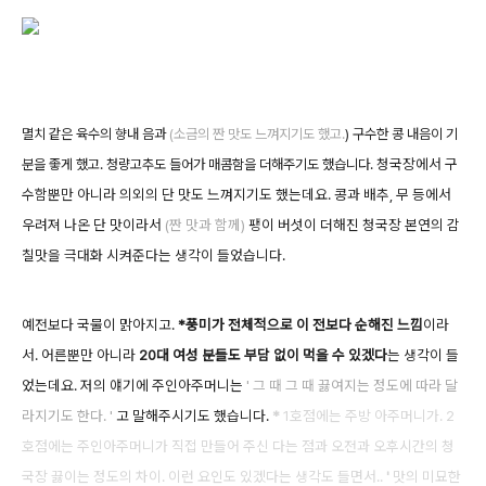
멸치 같은 육수의 향내 음과
(소금의 짠 맛도 느껴지기도 했고.
) 구수한 콩 내음이 기
청국장에서 구
분을 좋게 했고. 청량고추도 들어가 매콤함을 더해주기도 했습니다.
수함뿐만 아니라 의외의 단 맛도 느껴지기도 했는데요. 콩과 배추, 무 등에서
우려져 나온 단 맛이라서
(짠 맛과 함께)
팽이 버섯이 더해진 청국장 본연의 감
칠맛을 극대화 시켜준다는 생각이 들었습니다.
예전보다 국물이 맑아지고.
*풍미가 전체적으로 이 전보다 순해진 느낌
이라
서. 어른뿐만 아니라
20대 여성 분들도 부담 없이 먹을 수 있겠다
는 생각이 들
었는데요. 저의 얘기에 주인아주머니는
' 그 때 그 때 끓여지는 정도에 따라 달
라지기도 한다. '
고 말해주시기도 했습니다.
*
1호점에는 주방 아주머니가. 2
호점에는 주인아주머니가 직접
만들어 주신 다는 점과 오전과 오후시간의 청
국장 끓이는 정도의 차이. 이런 요인도 있겠다는 생각도 들면서..
'
맛
의 미묘한