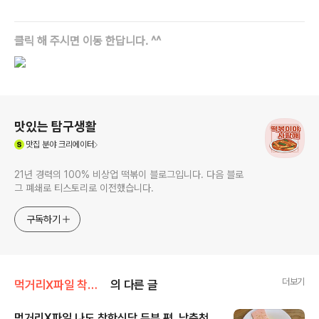
클릭 해 주시면 이동 한답니다. ^^
로그 정보
맛있는 탐구생활
(새창열림)
맛집
분야 크리에이터
21년 경력의 100% 비상업 떡볶이 블로그입니다. 다음 블로
그 폐쇄로 티스토리로 이전했습니다.
구독하기
더보기
먹거리X파일 착한식당
의 다른 글
먹거리X파일 나도 착한식당 두부 편. 남춘천