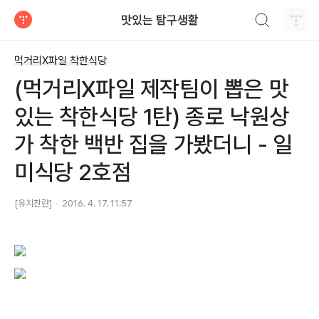
검색하기
맛있는 탐구생활
티스토리
먹거리X파일 착한식당
(먹거리X파일 제작팀이 뽑은 맛
있는 착한식당 1탄) 종로 낙원상
가 착한 백반 집을 가봤더니 - 일
미식당 2호점
[유치찬란]
2016. 4. 17. 11:57