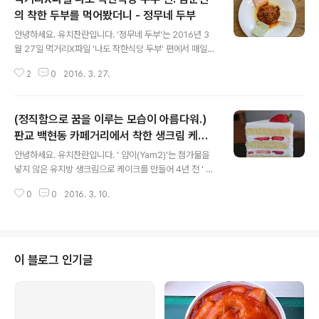
의 착한 두부를 먹어봤더니 - 정무네 두부
글 내용
안녕하세요. 유치찬란입니다. '정무네 두부'는 2016년 3
월 27일 먹거리X파일 '나도 착한식당 두부' 편에서 매일
국내산 콩에 해양심층수를 이용해서 두부를 만들어 별 다
2
0
2016. 3. 27.
섯 착한 식당에 선정된 곳입니다. 이번 주 방송될 아이템을
보고 (*저만의 기준으로 인터넷 검색을 통해) 운 좋게 방송
3..
(정직함으로 꿈을 이루는 모습이 아름다워.)
판교 백현동 카페거리에서 착한 생크림 케이
글 내용
크를 먹어봤더니 - 얌이(yam2)
안녕하세요. 유치찬란입니다. ' 얌이(Yam2)'는 첨가물을
넣지 않은 유지방 생크림으로 케이크를 만들어 4년 전 ' 착
한 케이크'로 선정된 곳입니다. 석 달 전, 자리 이전했다고
0
0
2016. 3. 10.
하는데요. 2년여 만에 다시 찾아가봤습니다. 2016년 3월
6일, 7일 방문하다. 판교 백현동 카페 거리 치어스가 있는
골..
이 블로그 인기글