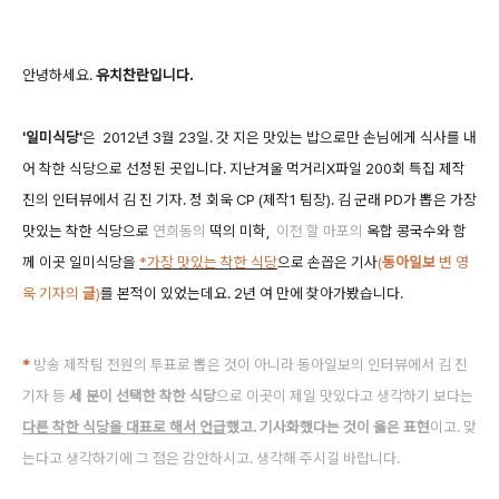
안녕하세요.
유치찬란입니다.
'일미식당'
은 2012년 3월 23일. 갓 지은 맛있는 밥으로만 손님에게 식사를 내
어 착한 식당으로 선정된 곳입니다. 지난겨울 먹거리X파일 200회 특집 제작
진의 인터뷰에서 김 진 기자. 정 회욱 CP (제작1 팀장). 김 군래 PD가 뽑은 가장
맛있는 착한 식당으로
연희동의
떡의 미학,
이전 할 마포의
옥합 콩국수와 함
께 이곳 일미식당을
*가장 맛있는 착한 식당
으로 손꼽은 기사
(
동아일보
변 영
욱 기자의
글
)
를 본적이 있었는데요. 2년 여 만에 찾아가봤습니다.
*
방송 제작
팀 전원의 투표로 뽑은 것이 아니라 동아일보의 인터뷰에서 김 진
기자 등
세 분이 선택한 착한 식당
으로 이곳이 제일 맛있다고 생각하기 보다는
다른 착한 식당을 대표로 해서 언급
했고. 기사화했다는 것이 옳은 표현
이고. 맞
는다고 생각하기에 그 점은 감안하시고. 생각해 주시길 바랍니다.