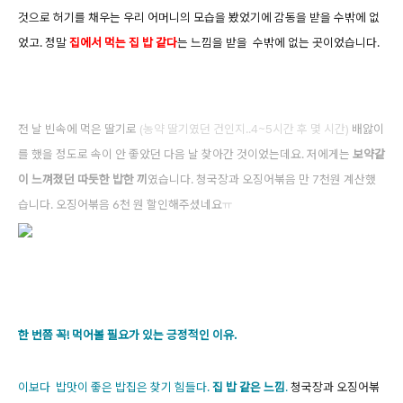
것으로 허기를 채우는 우리 어머니의 모습을 봤었기에 감동을 받을 수밖에 없
었고. 정말
집에서 먹는 집 밥 같다
는 느낌을 받을 수밖에 없는 곳이었습니다.
전 날 빈속에 먹은 딸기로
(농약 딸기였던 건인지..4~5시간 후 몇 시간)
배앓이
를 했을 정도로 속이 안 좋았던 다음 날 찾아간 것이었는데요. 저에게는
보약같
이 느껴졌던 따듯한 밥한 끼
였습니다. 청국장과 오징어볶음 만 7천원 계산했
습니다. 오징어볶음 6천 원 할인해주셨네요
ㅠ
한 번쯤 꼭! 먹어볼 필요가 있는 긍정적인 이유.
이보다
밥맛이 좋은 밥집은 찾기 힘들다.
집 밥 같은 느낌
.
청국장과 오징어볶