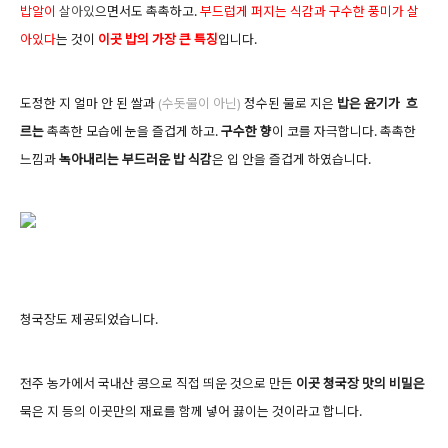
밥알이
살아
있
으면서도 촉촉하고.
부드럽게 퍼지는 식감과 구수한 풍미가 살
아있다
는 것이
이곳 밥의 가장 큰 특징
입니다.
도정한 지 얼마 안 된 쌀과
(수돗물이 아닌)
정수된 물로 지은
밥은 윤기가
흐
르는
촉촉한 모습에 눈을 즐겁게 하고.
구수한 향
이 코를 자극합니다. 촉촉한
느낌과
녹아내리는 부드러운 밥 식감
은 입 안을 즐겁게 하였습니다.
청국장도 제공되었습니다.
전주 농가에서 국내산 콩으로 직접 띄운 것으로 만든
이곳 청국장 맛의 비밀은
묵은 지 등의 이곳만의 재료를 함께 넣어 끓이는 것이라고 합니다.