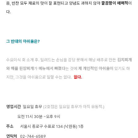
음, 반찬 모두 재료의 맛이 잘 표현되고 양념도 과하지 않아
깔끔함이 매력적
이
다.
그 반대의 아쉬움은?
수요미식 회 소개 후. 밀려드는 손님을 감당 못해서
해남 배추로 만든
김치찌개
와 해물 된장찌개
가
메뉴에서 빠졌다
는 것에
제 개인적인 아쉬움이
있기도 하
지만, 그것을 아쉬움으로 말할 수는 없다.
없다.
영업시간
일요일 휴무
(2호점은 일요일 휴무가 아직 유동적.)
오전 11시 30분 ~오후 9시
주소
서울시 종로구 수표로 134 (낙원동) 1층
연락처
02-744-6589