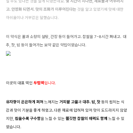
질 수도 있다는 것을 알게 되었는데요.
몇 시간이 지나
면, 재료들과 어우러지
고. 안정화 되면서. 맛의 조화가 이루어진다는
것을 알고 있었기에 맛에 대한
아쉬움이나 거부감은 덜했습니다.
이 약식은 꿀과 소량의 설탕, 간장 등이 들어가고. 찹쌀을 7~8시간 쪄내고. 대
추, 잣, 밤 등이 들어가는 보약 같은 약밥이었습니다.
이곳의 대표 떡인
두텁떡
입니다.
유자향이 은은하게 퍼져
느껴지는
거피팥 고물
과
대추. 밤, 잣
등의 씹히는 식
감과 맛이 기분을 좋게 하였고
.
다른 재료에 덥혀져 있어 맛이 도드라지지 않았
지만,
씹을수록 구수함
을 느낄 수 있는
쫄깃한 찹쌀의 매력도 함께
느낄 수 있
었습니다.