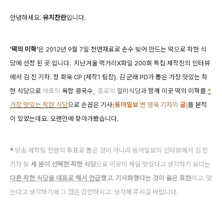
안녕하세요.
유치찬란
입니다.
'떡의 미학'
은 2012년 9월 7일 천연재료로 손수 빚어 만드는 떡으로 착한 식
당에 선정 된 곳 입니다.
지난겨울 먹거리X파일 200회 특집 제작진의 인터뷰
에서 김 진 기자. 정 회욱 CP (제작1 팀장). 김 군래 PD가 뽑은 가장 맛있는 착
한 식당으로
마포의
옥합 콩국수,
종로의
일미식당과
함께 이곳 떡의 미학를
*
가장 맛있는 착한 식당
으로 손꼽은 기사
(
동아일보
변 영욱 기자의
글
)
를 본적
이 있었는데요. 오랜만에 찾아가봤습니다.
*
방송 제작
팀 전원의 투표로 뽑은 것이 아니라 동아일보의 인터뷰에서 김 진
기자 등
세 분이 선택한 착한 식당
으로 이곳이 제일 맛있다고 생각하기 보다는
다른 착한 식당을 대표로 해서 언급
했고. 기사화했다는 것이 옳은 표현
이고. 맞
는다고 생각하기에 그 점은 감안하시고. 생각해 주시길 바랍니다.