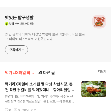
로그 정보
맛있는 탐구생활
(새창열림)
맛집
분야 크리에이터
21년 경력의 100% 비상업 떡볶이 블로그입니다. 다음 블로
그 폐쇄로 티스토리로 이전했습니다.
구독하기
더보기
먹거리X파일 착한식당
의 다른 글
먹거리X파일에 소개된 별 다섯 착한식당. 춘
천 착한 닭갈비를 먹어봤더니 - 항아리닭갈비
글 내용
막국수
안녕하세요. 유치찬란입니다. '항아리닭갈비막국수'는 선
선한 닭과 건강한 재료로 닭갈비를 만들고. 무쇠 불판도 깨
끗하게 세척 관리하여 2016년 9월 4일 먹거리X파일 착한
0
0
2016. 9. 11.