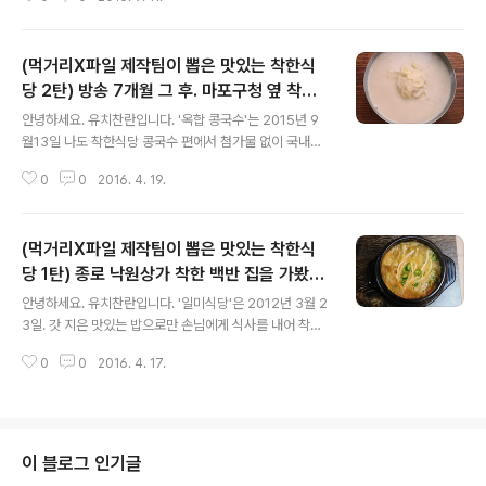
닭갈비 편에서 별 다섯 착한식당에 선정된 곳입니다. 뒤 늦
게 찾아가봤습니다. 2016년 9월 9일 방문하다. 강원도 춘
천..
(먹거리X파일 제작팀이 뽑은 맛있는 착한식
당 2탄) 방송 7개월 그 후. 마포구청 옆 착한
글 내용
콩국수를 먹어봤더니 -옥합 콩국수
안녕하세요. 유치찬란입니다. '옥합 콩국수'는 2015년 9
월13일 나도 착한식당 콩국수 편에서 첨가물 없이 국내산
콩으로 콩국수를 만들어 내어 별 다섯 착한 콩국수로 선정
0
0
2016. 4. 19.
된 곳입니다. 지난겨울 먹거리X파일 200회 특집 제작진의
인터뷰에서 김 진 기자. 정 회욱 CP (제작1 팀장). 김 군래
PD가..
(먹거리X파일 제작팀이 뽑은 맛있는 착한식
당 1탄) 종로 낙원상가 착한 백반 집을 가봤더
글 내용
니 - 일미식당 2호점
안녕하세요. 유치찬란입니다. '일미식당'은 2012년 3월 2
3일. 갓 지은 맛있는 밥으로만 손님에게 식사를 내어 착한
식당으로 선정된 곳입니다. 지난겨울 먹거리X파일 200회
0
0
2016. 4. 17.
특집 제작진의 인터뷰에서 김 진 기자. 정 회욱 CP (제작1
팀장). 김 군래 PD가 뽑은 가장 맛있는 착한 식당으로 연희
동..
이 블로그 인기글