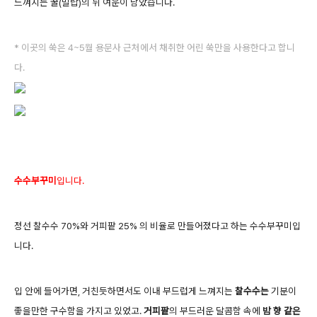
느껴지는 꿀(밀랍)의 뒤 여운이 남았습니다.
* 이곳의 쑥은 4~5월 용문사 근처에서 채취한 어린 쑥만을 사용한다고 합니
다.
수수부꾸미
입니다.
정선 찰수수 70%와 거피팥 25% 의 비율로 만들어졌다고 하는 수수부꾸미입
니다.
입 안에 들어가면, 거친듯하면서도 이내 부드럽게 느껴지는
찰수수는
기분이
좋을만한 구수함을 가지고
있었고.
거피팥
의 부드러운 달콤함 속에
밤 향 같은