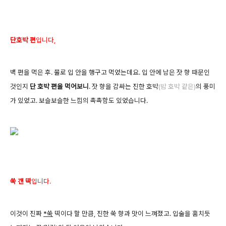
단호박 편
입니다,
백 편을 먹은 후. 물로 입 안을 행구고 먹었는데요. 입 안에 남은 잣 향 때문인
것인지
단 호박 편을 먹어보니
. 잣 향을 감싸는 진한 호박
(밤 호박 같은)
의 풍미
가 있었고. 보슬보슬한 느낌의 촉촉함도 있었습니다.
쑥 갠 떡
입니다.
이것이 진짜
*쑥
떡이다 할 만큼, 진한 쑥 향과 맛이 느껴졌고. 입술을 훔치듯