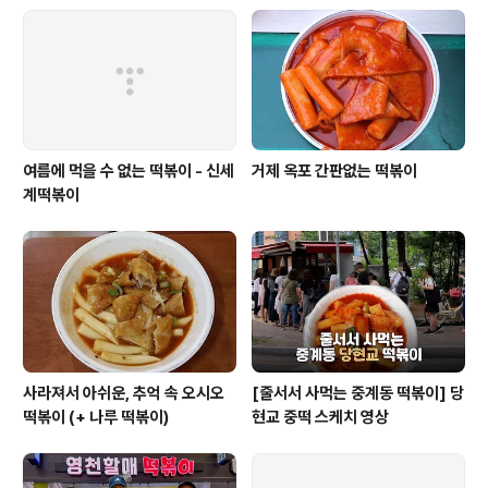
여름에 먹을 수 없는 떡볶이 - 신세
거제 옥포 간판없는 떡볶이
계떡볶이
사라져서 아쉬운, 추억 속 오시오
[줄서서 사먹는 중계동 떡볶이] 당
떡볶이 (+ 나루 떡볶이)
현교 중떡 스케치 영상