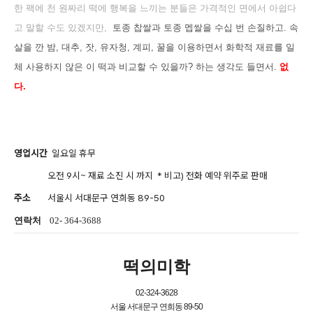
한 팩에 천 원짜리 떡에 행복을 느끼는 분들은 가격적인 면에서 아쉽다
고 말할 수도 있겠지만,
토종 찹쌀과 토종 멥쌀을 수십 번 손질하고. 속
살을 깐 밤, 대추, 잣, 유자청, 계피, 꿀을 이용하면서 화학적 재료를 일
체 사용하지 않은 이 떡과 비교할 수 있을까? 하는 생각도 들면서.
없
다.
영업시간
일요일 휴무
오전 9시~ 재료 소진 시 까지 *
비고) 전화 예약 위주로 판매
주소
서울시 서대문구 연희동 89-50
연락처
02- 364-3688