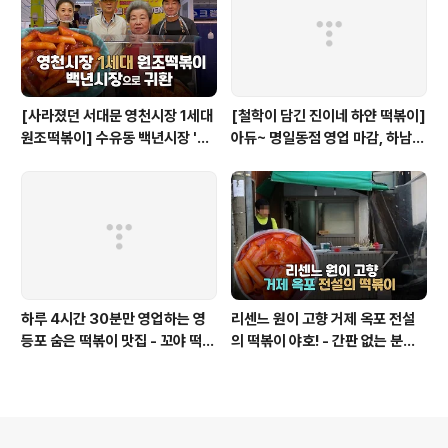
[사라졌던 서대문 영천시장 1세대
[철학이 담긴 진이네 하얀 떡볶이]
원조떡볶이] 수유동 백년시장 '영
아듀~ 명일동점 영업 마감, 하남
천할매떡볶이'로 귀환
미사점 이전하다
하루 4시간 30분만 영업하는 영
리센느 원이 고향 거제 옥포 전설
등포 숨은 떡볶이 맛집 - 꼬야 떡볶
의 떡볶이 야호! - 간판 없는 분식
이
집
의안내