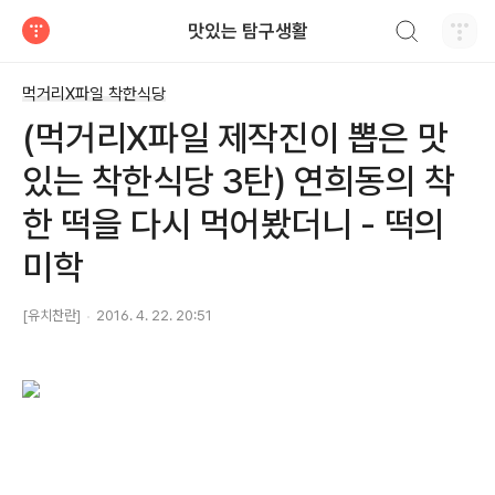
검색하기
맛있는 탐구생활
티스토리
먹거리X파일 착한식당
(먹거리X파일 제작진이 뽑은 맛
있는 착한식당 3탄) 연희동의 착
한 떡을 다시 먹어봤더니 - 떡의
미학
[유치찬란]
2016. 4. 22. 20:51