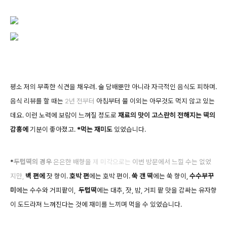
평소 저의 부족한 식견을 채우려. 술 담배뿐만 아니라 자극적인 음식도 피하며.
음식 리뷰를 할 때는
2년 전부터
아침부터 물 이외는 아무것도 먹지 않고 있는
데요. 이런 노력에 보람이 느껴질 정도로
재료의 맛이 고스란히 전해지는 떡의
감흥에
기분이 좋아졌고.
*먹는 재미도
있었습니다.
*
두텁떡의 경우
은은한 배향을
제 미각으로는
이번 방문에서 느낄 수는 없었
지만,
백 편에
잣 향이.
호박 편
에는 호박 편이.
쑥 갠 떡
에는 쑥 향이,
수수부꾸
미
에는 수수와 거피팥이,
두텁떡
에는 대추, 잣, 밤, 거피 팥 맛을 감싸는 유자향
이 도드라져 느껴진다는 것에 재미를 느끼며 먹을 수 있었습니다.