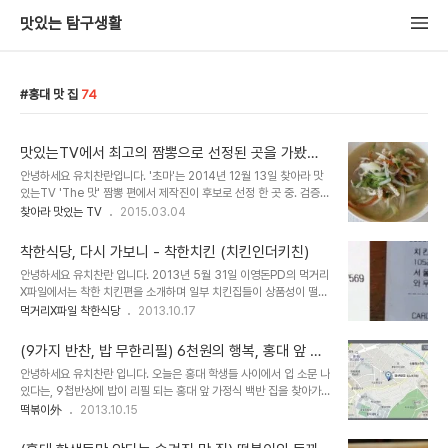
맛있는 탐구생활
홍대 맛 집
74
맛있는TV에서 최고의 짬뽕으로 선정된 곳을 가봤더
니 -초마
안녕하세요 유치찬란입니다. '초마'는 2014년 12월 13일 찾아라 맛
있는TV 'The 맛' 짬뽕 편에서 제작진이 후보로 선정 한 곳 중. 검증
단에게 가장 좋은 점수를 받아 최고의 짬뽕으로 선정된 곳입니다. 뒤늦
찾아라 맛있는 TV
2015.03.04
게 찾아가봤습니다. 2015년 2월 3일, 4일 방문하다. 짬뽕 맛 집으로
유명한 송탄 영빈루 ..
착한식당, 다시 가보니 - 착한치킨 (치킨인더키친)
안녕하세요 유치찬란 입니다. 2013년 5월 31일 이영돈PD의 먹거리
X파일에서는 착한 치킨편을 소개하며 일부 치킨집들이 상품성이 떨이
지는 B급 닭으로 치킨을 만들기도 하고 화학 조미료 성분으로 염지 작
먹거리X파일 착한식당
2013.10.17
업을 한다는 사실과 몇 일 동안 갈지않고 쓰는 치킨집 기름의 현실을
고발, 우리들에..
(9가지 반찬, 밥 무한리필) 6천원의 행복, 홍대 앞 가
정식 백반 -알찬밥집
안녕하세요 유치찬란 입니다. 오늘은 홍대 학생들 사이에서 입 소문 나
있다는, 9첩반상에 밥이 리필 되는 홍대 앞 가정식 백반 집을 찾아가
봅니다. 점심시간이 지난 오후시간" 홍대 남학생, 여학생들이 식사를
떡볶이外
2013.10.15
하고 있었으며 주문을 위해 메뉴판을 보자. 술 집 인가? 메뉴가 비싸다
는 인..