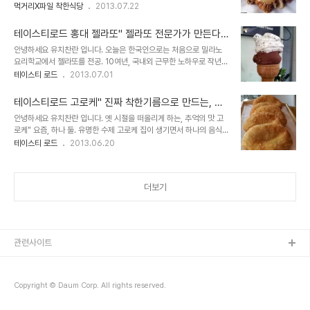
지 못 한 기름으로 튀기며 멍들거나, 부러진...상품성이 떨어지는 B급
먹거리X파일 착한식당
2013.07.22
닭을 사용하고 있다는 걸" 먹거리X파일 착한치킨편 방송을 통해 알려
주어 우..
테이스티로드 홍대 젤라또" 젤라또 전문가가 만든다
는 이천쌀,티라미스 아이스크림 -젤라띠 젤라띠
안녕하세요 유치찬란 입니다. 오늘은 한국인으로는 처음으로 밀라노
요리학교에서 젤라또를 전공. 10여년, 국내외 근무한 노하우로 작년
7월 오픈 했다는.. 홍대의 젤라또 전문점을 찾아가 봅니다. 얼마전, 올
테이스티 로드
2013.07.01
리브TV 의 테이스티로드에도 소개 되어 젊은층들에게 어필" 큰 방향
을 일으켰던..
테이스티로드 고로케" 진짜 착한기름으로 만드는, 홍
대 한정판 고로케 -오군 수제고로케
안녕하세요 유치찬란 입니다. 옛 시절을 떠올리게 하는, 추억의 맛 고
로케" 요즘, 하나 둘. 유명한 수제 고로케 집이 생기면서 하나의 음식
트렌드로 자리잡고 있습니다. 단순한 프렌차이즈 빵 집의 메뉴 구성용
테이스티 로드
2013.06.20
이 아닌, 좋은재료로 정성을 다 한, 수제 고로케" 는 원조격인 57년 전
통, 대전 ..
더보기
관련사이트
Copyright © Daum Corp. All rights reserved.