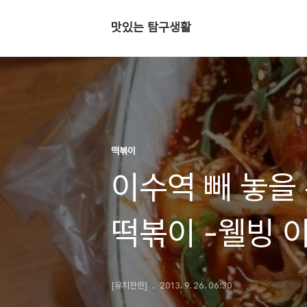
맛있는 탐구생활
떡볶이
이수역 빼 놓을 
떡볶이 -웰빙 
[유치찬란]
2013. 9. 26. 06:30