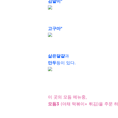
김말이"
고구마"
삶은달걀
과
만두
등이 있다.
이 곳의 모듬 메뉴중,
모듬3
(야채 떡볶이+ 튀김)을 주문 