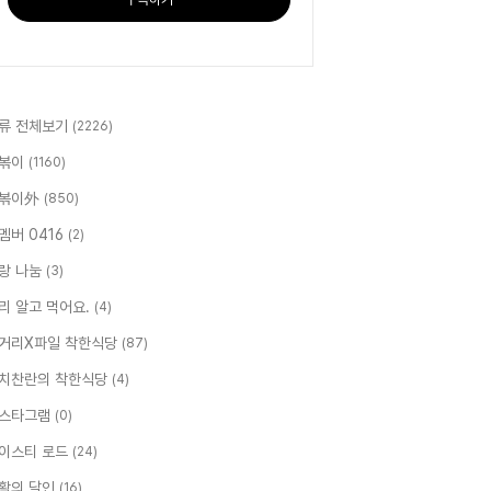
류 전체보기
(2226)
볶이
(1160)
볶이外
(850)
멤버 0416
(2)
랑 나눔
(3)
리 알고 먹어요.
(4)
거리X파일 착한식당
(87)
치찬란의 착한식당
(4)
스타그램
(0)
이스티 로드
(24)
활의 달인
(16)