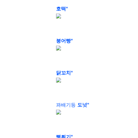
호떡"
붕어빵"
닭꼬치"
꽈배기등
도넛"
뻥튀기"