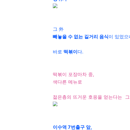
그 外
빼놓을 수 없는 길거리 음식
이 있었으
바로
떡볶이
다.
떡볶이 포장마차 중,
색다른 메뉴로
젊은층의 뜨거운 호응을 얻는다는 그
이수역 7번출구 앞,