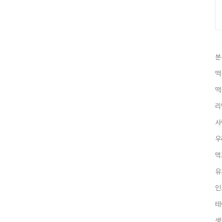
분
떡
떡
리
사
우
먹
유
인
테
생