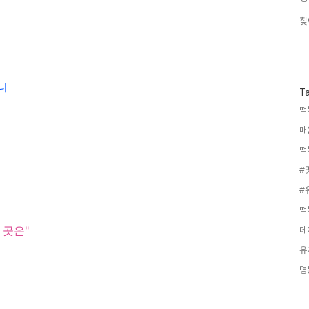
찾
니
T
떡
매
떡
#
#
떡
 곳은"
데
유
명