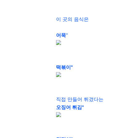
이 곳의 음식은
어묵
"
떡볶이"
직접 만들어 튀겼다는
오징어 튀김"