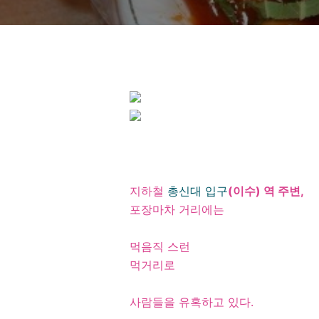
지하철
총신대 입구
(이수) 역 주변,
포장마차 거리에는
먹음직 스런
먹거리로
사람들을 유혹하고 있다.