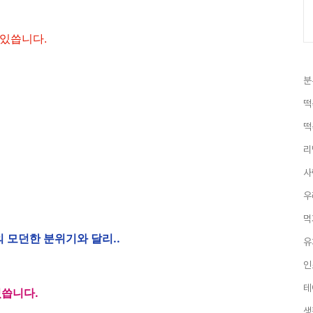
 있씁니다.
데
분
떡
떡
리
사
우
먹
 모던한 분위기와 달리..
유
인
테
씁니다.
생