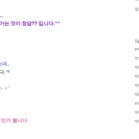
찾
.
는 것이 정답?? 입니다.^^
T
#
맛
데..
떡
다.ㅋ
떡
떡
.<"
매
#
떡
인가 봅니다.
떡