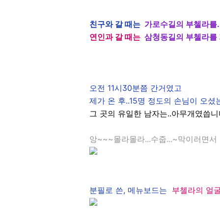
친구와 갈 때는
가로수길의 부첼라를..
연인과 갈 때는
삼청동길의 부첼라를 가
오전 11시30분쯤 간거였고
제가 온 후..15명 정도의 손님이 오셨는
그 곳의 유일한 남자는..아무개였씁니
앙~~~몰라몰라...수줍...~막이러면서 >
분필로 쓴, 메뉴보드는
부첼라의 얼굴