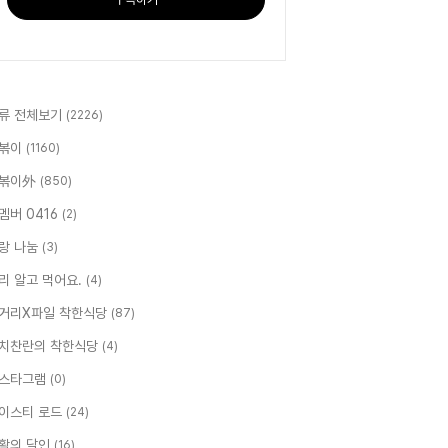
류 전체보기
(2226)
볶이
(1160)
볶이外
(850)
멤버 0416
(2)
랑 나눔
(3)
리 알고 먹어요.
(4)
거리X파일 착한식당
(87)
치찬란의 착한식당
(4)
스타그램
(0)
이스티 로드
(24)
활의 달인
(16)