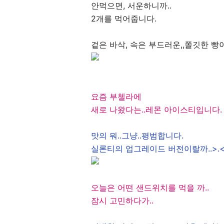
안먹으면, 서운하니까..
2개를 먹어줍니다.
겉은 바삭, 속은 부드러운,,쫄깃한 빵
요즘 부첼라에
새로 나왔다는..레몬 아이스티입니다.
맛의 뭐..그냥..평범합니다.
실론티의 업그레이드 버전이랄까..>.<
오늘은 어떤 샌드위치를 먹을 까..
잠시 고민하다가..