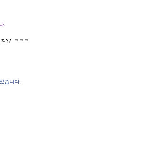
다.
겠져?? ㅋㅋㅋ
었씁니다.