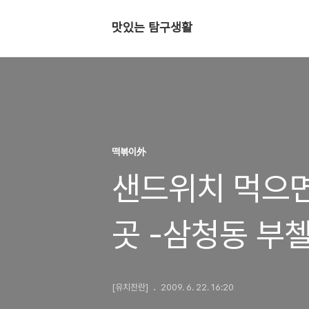
맛있는 탐구생활
떡볶이外
샌드위치 먹으면
곳 -삼청동 부
[유치찬란]
2009. 6. 22. 16:20