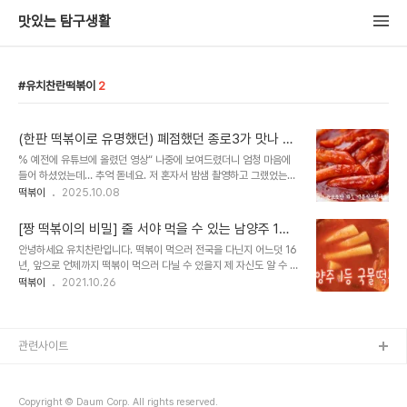
맛있는 탐구생활
유치찬란떡볶이
2
(한판 떡볶이로 유명했던) 폐점했던 종로3가 맛나 분
식 나중에 재오픈 한다고 합니다.
% 예전에 유튜브에 올렸던 영상“ 나중에 보여드렸더니 엄청 마음에
들어 하셨었는데… 추억 돋네요. 저 혼자서 밤샘 촬영하고 그랬었는
데..!! ______________ 유치찬란입니다. 십여년 전 까지만 해도 인터넷
떡볶이
2025.10.08
에 없는 숨어있는 떡볶이 맛집들을 운 좋게 잘 찾았었는데요. 양평 대
문분식처럼,인터넷에 두번 째로 글 올렸던 곳 중 하나가 바로 “하루 한
[짱 떡볶이의 비밀] 줄 서야 먹을 수 있는 남양주 1등
판 떡볶이”로 유명헸던 종로의 “맛나 분식” 유치친란의 전국 떡볶이
국물 떡볶이 - Korean Street Food Soup Tteok
안녕하세요 유치찬란입니다. 떡볶이 먹으러 전국을 다닌지 어느덧 16
탐방 20년 동안의 결과물 중 하나라면, 하나인 곳인데 건물주가 바뀌
bokki
년, 앞으로 언제까지 떡볶이 먹으러 다닐 수 있을지 제 자신도 알 수 없
면서 나가라고 하실 때할머니 건강도 안 좋아서 그동안 쉬시고 계셨다
지만, 확실한 사실은 제 인생의 반환점이 지났듯, 제 떡볶이 탐구생활
떡볶이
2021.10.26
가 요즘 종로 쪽에 가게를 알아보고 있다고 하시니 나중에 다시 오픈하
도 반환점이 지난 것 같습니다. 16년 동안 다음 사이트 ‘맛있는 탐구생
게 되면, 알려드리겠습니다. ______________ ps: 작..
활’ 떡볶이 동호회를 운영하고 다음 블로그를 운영하면서 전국의 떡볶
이집을 다닌 경험으로 유튜브를 시작했습니다. 컴맹인 저에게 기적을
만들어주신 복감독님의 가르침에 한 걸음 한 걸음 나아가고 있는데요.
관련사이트
이번 영상처럼, 정직하고 좋은 분식집을 다큐멘터리 형식으로 소개하
는 것이 ‘맛있는 탐구생활’ 유치찬란이 나아갈 길이고 해야할 길인 것
같습니다. 강력한 한 방이 있는 자극적인 영상이 아닙니다. 영상 중후
Copyright © Daum Corp. All rights reserved.
반에 잔잔한 감동이 있습니다. 제..