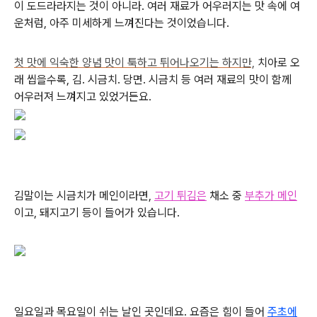
이 도드라라지는 것이 아니라. 여러 재료가 어우러지는 맛 속에 여
운처럼, 아주 미세하게 느껴진다는 것이었습니다.
첫 맛에 익숙한 양념 맛이 툭하고 튀어나오기는 하지만,
치아로 오
래 씹을수록, 김. 시금치. 당면. 시금치 등 여러 재료의 맛이 함께
어우러져 느껴지고 있었거든요.
김말이는 시금치가 메인이라면,
고기 튀김은
채소 중
부추가 메인
이고, 돼지고기 등이 들어가 있습니다.
일요일과 목요일이 쉬는 날인 곳인데요. 요즘은 힘이 들어
주초에