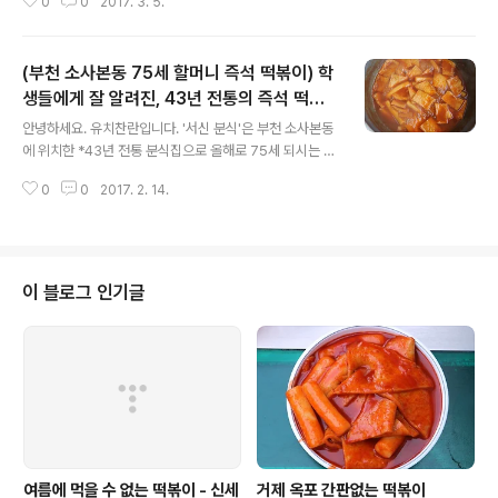
0
0
2017. 3. 5.
다. 그 곳 떡볶이 맛이 궁금해 찾아가봤습니다. 2017년 2
월 15일 방문하다. 양동 복개상가 앞. 파란지붕 포장마차
입..
(부천 소사본동 75세 할머니 즉석 떡볶이) 학
생들에게 잘 알려진, 43년 전통의 즉석 떡볶
글 내용
이를 먹어봤더니 - 서신 분식
안녕하세요. 유치찬란입니다. '서신 분식'은 부천 소사본동
에 위치한 *43년 전통 분식집으로 올해로 75세 되시는 주
인할머니 혼자 운영하고 있는 곳입니다. 그 곳 떡볶이 맛이
0
0
2017. 2. 14.
궁금해 찾아가봤습니다. *1970년대 세모진 작은 공간의
건물 귀퉁이에서 호떡과 핫도그를 만들기 시작. 올 해로 4
3..
이 블로그 인기글
여름에 먹을 수 없는 떡볶이 - 신세
거제 옥포 간판없는 떡볶이