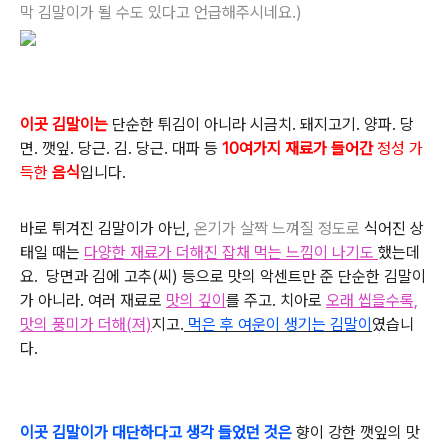
막 김말이가 될 수도 있다고 언급해주시네요.)
이곳 김말이
는
단순한 튀김이 아니라 시금치. 돼지고기. 양파. 당
면. 깻잎. 당근. 김. 당근. 대파 등
10여가지 재료
가 들어간
정성 가
득한
음식
입니다.
바로 튀겨진 김말이가 아닌,
온기가 살짝 느껴질 정도로
식어진 상
태일 때는
다양한 재료가 더해진 잡채 먹는 느낌이 나기도
했는데
요.
당면과 김에 고추(씨) 등으로 맛의 악센트만 준 단순한 김말이
가 아니라. 여러 재료로
맛의 깊이
를 주고. 치아로
오래 씹을수록,
맛의 풍미가 더해(져)
지고.
먹은
후 여운이 생기는 김말이
였습니
다.
이곳 김말이가 대단하다고 생각 들었던 것은
향이 강한 깻잎의 맛