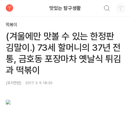
검색하기
맛있는 탐구생활
티스토리
떡볶이
(겨울에만 맛볼 수 있는 한정판
김말이.) 73세 할머니의 37년 전
통, 금호동 포장마차 옛날식 튀김
과 떡볶이
[유치찬란]
2017. 3. 9. 18:30