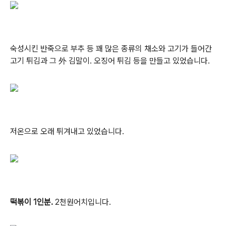
숙성시킨 반죽으로 부추 등 꽤 많
은 종류의 채소와 고기가 들어간
고기 튀김과 그 外 김말이. 오징어 튀김 등을 만들고 있었습니다.
저온으로 오래 튀겨내고 있었습니다.
떡볶이 1인분.
2천원어치입니다.