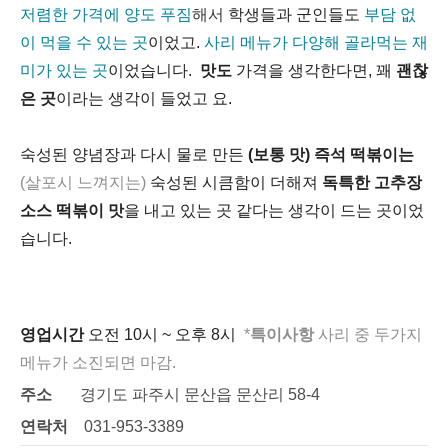
저렴한 가격
에
양도 푸짐
해서
학생들과 군인들도
부담 없
이 먹을 수 있는 곳
이었고.
사리 메뉴가 다양해 골라먹는 재
미가 있는 곳
이었습니다.
맛도
가격을 생각한다면, 꽤
괜찮
은 곳
이라는 생각이 들었고 요.
숙성된 양념장과 다시 물로 만든
(보통 맛) 즉석 떡볶이는
(
살포시 느껴지는)
숙성된 시큼함이 더해져
독특한 고추장
소스 떡볶이 맛
을 내고 있는 곳 같다는 생각이 드는 곳이었
습니다.
영업시간
오
전 10시 ~ 오후 8시
*
특이사항
사리 중 두가지
메뉴가 소진되면 마감.
주소
경기도 파주시 문산읍 문산리 58-4
연락처
031-953-3389