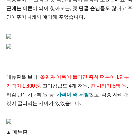
근에는
어른
이 되어 찾아오는,
옛 단골
손님들도 많다
고 주
인아주머니께서 얘기해 주었습니다.
메뉴판을 보니.
쫄면과 어묵이 들어간 즉석 떡볶이 1인
분
가격이
1,800원
,
꼬마김밥도 4개 천원,
면 사리가 8백 원
,
튀김 만두가 3백 원 등.
가격이 꽤 저렴
했고.
각종 사리가
있어 골라먹는 재미가 있었습니다.
▲
메뉴판