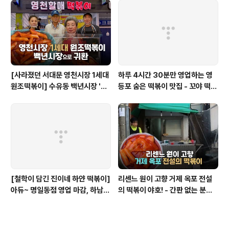
[사라졌던 서대문 영천시장 1세대
하루 4시간 30분만 영업하는 영
원조떡볶이] 수유동 백년시장 '영
등포 숨은 떡볶이 맛집 - 꼬야 떡볶
천할매떡볶이'로 귀환
이
[철학이 담긴 진이네 하얀 떡볶이]
리센느 원이 고향 거제 옥포 전설
아듀~ 명일동점 영업 마감, 하남
의 떡볶이 야호! - 간판 없는 분식
미사점 이전하다
집