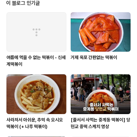
이 블로그 인기글
여름에 먹을 수 없는 떡볶이 - 신세
거제 옥포 간판없는 떡볶이
계떡볶이
사라져서 아쉬운, 추억 속 오시오
[줄서서 사먹는 중계동 떡볶이] 당
떡볶이 (+ 나루 떡볶이)
현교 중떡 스케치 영상