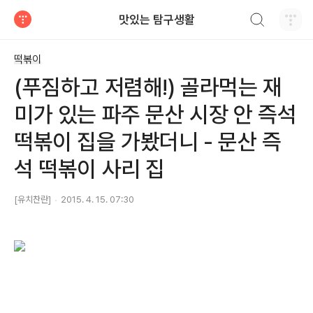
검색하기
맛있는 탐구생활
티스토리
떡볶이
(푸짐하고 저렴해!) 골라먹는 재
미가 있는 파주 문산 시장 안 즉석
떡볶이 집을 가봤더니 - 문산 즉
석 떡볶이 사리 집
[유치찬란]
2015. 4. 15. 07:30