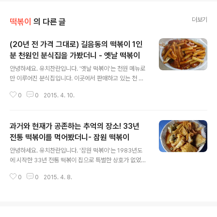
더보기
떡볶이
의 다른 글
(20년 전 가격 그대로) 길음동의 떡볶이 1인
분 천원인 분식집을 가봤더니 - 옛날 떡볶이
글 내용
안녕하세요. 유치찬란입니다. '옛날 떡볶이'는 천원 메뉴로
만 이루어진 분식집입니다. 이곳에서 판매하고 있는 천 원
짜리 떡볶이 맛이 궁금해서 찾아가봤습니다. 2015년 4월
0
0
2015. 4. 10.
7일 방문하다. 길음역 7번 출구 앞 골목에 위치해 있었습
니다. 떡볶이를 팔기 시작한지는 40~50년 되었다고 하는
곳..
과거와 현재가 공존하는 추억의 장소! 33년
전통 떡볶이를 먹어봤더니- 잠원 떡볶이
글 내용
안녕하세요. 유치찬란입니다. '잠원 떡볶이'는 1983년도
에 시작한 33년 전통 떡볶이 집으로 특별한 상호가 없었던
곳입니다. 과거 단골손님들에 의해 '뚱 마 떡볶이', '뚱이네
0
0
2015. 4. 8.
떡볶이'로 불려오기도 했었다고 하는데요. 맛 탐 회원님에
게 알게 되어 뒤늦게 찾아가봤습니다. 2015년 4월 6일
방..