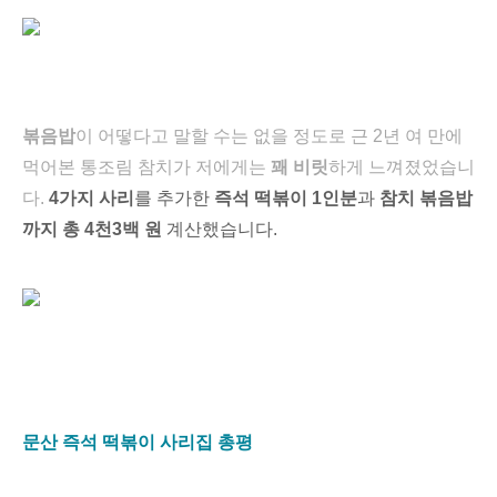
볶음밥
이 어떻다고 말할 수는 없을 정도로
근 2년 여 만에
먹어본 통조림 참치가 저에게는
꽤
비릿
하게 느껴졌었습니
다.
4
가지 사리
를 추가한
즉석 떡볶이 1인분
과
참치 볶음밥
까지 총 4천3백 원
계산했습니다.
문산 즉석 떡볶이 사리집 총평