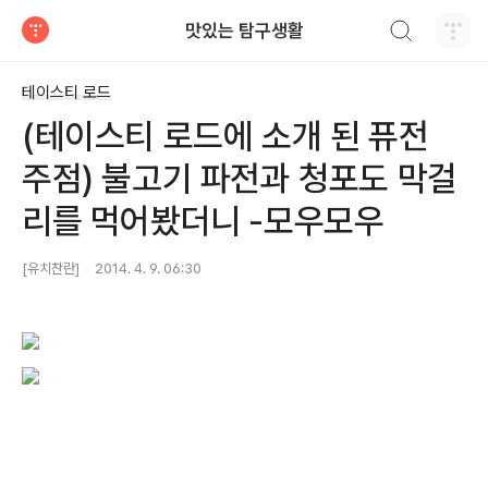
검색하기
맛있는 탐구생활
티스토리
테이스티 로드
(테이스티 로드에 소개 된 퓨전
주점) 불고기 파전과 청포도 막걸
리를 먹어봤더니 -모우모우
[유치찬란]
2014. 4. 9. 06:30