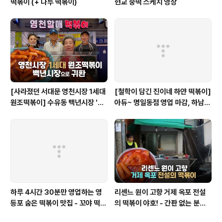
떡볶이 (+ 나루 떡볶이)
현교 중떡 스케치 영상
[사라졌던 서대문 영천시장 1세대
[철학이 담긴 진이네 하얀 떡볶이]
원조떡볶이] 수유동 백년시장 '영
아듀~ 명일동점 영업 마감, 하남
천할매떡볶이'로 귀환
미사점 이전하다
하루 4시간 30분만 영업하는 영
리센느 원이 고향 거제 옥포 전설
등포 숨은 떡볶이 맛집 - 꼬야 떡볶
의 떡볶이 야호! - 간판 없는 분식
이
집