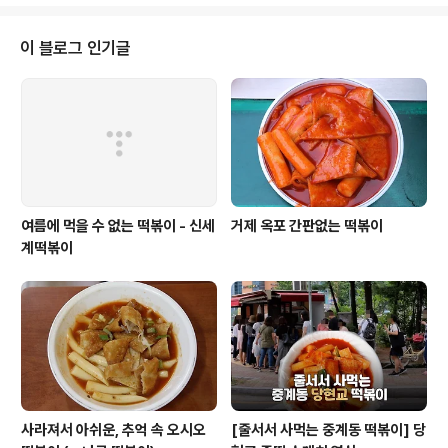
직..
이 블로그 인기글
여름에 먹을 수 없는 떡볶이 - 신세
거제 옥포 간판없는 떡볶이
계떡볶이
사라져서 아쉬운, 추억 속 오시오
[줄서서 사먹는 중계동 떡볶이] 당