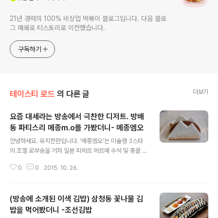
21년 경력의 100% 비상업 떡볶이 블로그입니다. 다음 블로
그 폐쇄로 티스토리로 이전했습니다.
구독하기
더보기
테이스티 로드
의 다른 글
요즘 대세라는 방송에서 극찬한 디저트. 방배
동 파티스리 메종m.o를 가봤더니- 메종엠오
글 내용
안녕하세요. 유치찬란입니다. '메종엠오'는 미슐랭 3스타
의 조엘 로부숑을 거쳐 일본 피에르 에르메 수석 및 총괄 셰
프이었던 오오츠카 케츠야 파티시에님과 일본 피에르 에르
0
0
2015. 10. 26.
메 페이스트리 팀장이었던 이민선 파티시에님이 2015년
3월9일에 오픈한 *파티스리로 피에르 에르메 출신이 만..
(방송에 소개된 이색 김밥) 삼청동 꽃나물 김
밥을 먹어봤더니 -조선김밥
글 내용