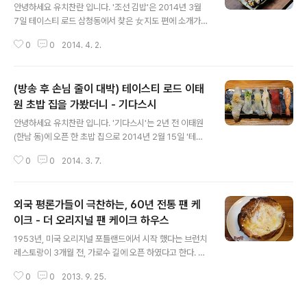
안녕하세요 유치찬란 입니다. '조선 김밥'은 2014년 3월
7일 테이스티 로드 삼청동에서 찾은 女지도 편에 소개가
된 곳입니다. 방송을 본 후 뒤늦게 찾아가 보았습니다. 3월
0
0
2014. 4. 2.
20일 방문하다. 평일 낮 11시 40분쯤에 방문했습니다. 가
게 앞에는 손님들이 줄지어 서 있었습니다. 가게 안을 들어
가 ..
(방송 후 손님 줄이 대박) 테이스티 로드 이태
원 초밥 집을 가봤더니 - 기다스시
글 내용
안녕하세요 유치찬란 입니다. '기다스시'는 2년 전 이태원
(한남 동)에 오픈 한 초밥 집으로 2014년 2월 15일 '테이
스티 로드' 그 곳에 가면 남자가 있다. 편에 소개 된 곳 입니
0
0
2014. 3. 7.
다. 방송을 본 후 찾아가 보았습니다. 2014년 2월 18일에
방문하다. 방송을 본 많은 분들이 이곳을 찾은 것 같습니다.
..
외국 평론가들이 극찬하는, 60년 전통 팬 케
이크 - 더 오리지널 팬 케이크 하우스
글 내용
1953년, 미국 오리지널 포틀랜드에서 시작 했다는 브런치
레스토랑이 3개월 전, 가로수 길에 오픈 하였다고 한다. 최
근, 테이스티 로드에도 소개" 많은 이들의 이목을 받았던
0
0
2013. 9. 25.
그 곳, 함께 찾아가 보자. 찾아가는 길 지하철 3호선 신사역
8번출구 200여미터 직진" 미샤에서 좌회전: 200여미터