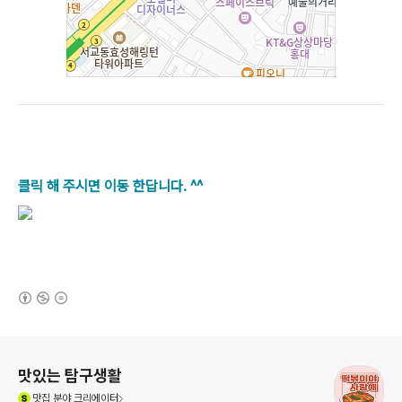
클릭 해 주시면 이동 한답니다. ^^
(새창열림)
로그 정보
맛있는 탐구생활
(새창열림)
맛집
분야 크리에이터