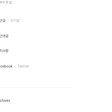
학가 맛 집,
근글
인기글
근댓글
지사항
acebook
Twitter
chives