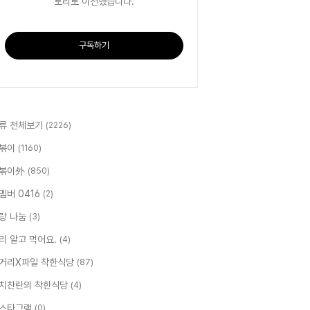
토리로 이전했습니다.
구독하기
류 전체보기
(2226)
볶이
(1160)
볶이外
(850)
멤버 0416
(2)
랑 나눔
(3)
리 알고 먹어요.
(4)
거리X파일 착한식당
(87)
치찬란의 착한식당
(4)
스타그램
(0)