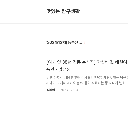
맛있는 탐구생활
2024/12
1
[여고 앞 38년 전통 분식집] 가성비 값 혜원
쫄면 - 맑은샘
# 맨 마지막 내용 참고해 주세요!! 안녕하세요맛있는 탐
시대가 도래하고 케이블 tv 등이 쇠퇴하는 등 시대가 변하고
세인 요즘’ 며칠 전 올린 제 10분이 넘는 유튜브 영상은 
떡볶이
2024.12.03
서 예전에 조언해주신대로 정말 채널을 다시 만둘어야 하나
다. 어찌되었든 이번에는 10분대 영상을 5분대로 반으로
요약본 식으로 만들어봤네요. 제 유튜브 체널 알고리즘이 망
래도 제가 만들 수 있는 영상을 다시 깔끔하게 만들어 봤네
것이에요!! 참고로 다음 떡볶이 영상은 장담하건데 누구나 할 