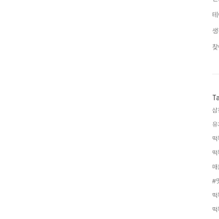
테
생
찾
T
삼
유
떡
떡
매
#
떡
떡