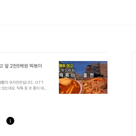
여고 앞 2천5백원 떡볶이
구생활의 유치찬란입니다. OTT
 있는데요 틱톡 등 숏 폼이 대
너무 길었나봐요 반응이 너무 적어
 하는 고민을 또 하게 되었습니
 줄이면서 내용을 좀 더 담백하게
한 상태인 건 맞지만, 암튼 그
요. 시청하시기에 한결 수월하실
1
것 없이 모두 ..