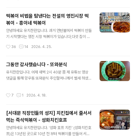
지역을 잘 아는데 본인은 모르겠다며팩트채크 하고나 올리
라고부정적인 뉘앙스로 댓글을 계속 달아서 시장 상인들의
인터뷰 영상을 올렸습니다. 지역 토박이라도 관심이 없었
떡볶이 비법을 탐낸다는 전설의 영진시장 떡
으면 당연히 모를 수도 있다고 생각합니다만.. 어머니와 친
볶이 - 흥이네 떡볶이
구사이의 잘 아는 집안이라면서객관적인 이런 사실들을 부
글 내용
정하려는 이유를 모르겠네요. 다른 사람들 말도 귀 기울여
안녕하세요 유치찬란입니다. 과거 연탄불에서 떡볶이 만들
주셨으면 좋겠습니다. 펙트 체크한 시장 상인들의 인터뷰
기 시작했다는 영진 시장 떡볶이가 있습니다,다섯 집이 있
입니다.감사합니다. https://youtu.be/mVneteooEqo
었다는데요. 그 중 유일하게 남아 찾길 맞은편에서 음식을
작성시간
36
14
2026. 4. 25.
#영진시장떡볶이 #흥이네떡볶이 #떡볶이맛집 #떡볶이 #
만들고 있다는 곳이 있어 찾아가봤습니다. 25년 정도 되었
신길동떡볶이 #보라매역떡볶이
다는 흥이네 떡볶이 묵직한 달콤함의 감칠맛과 매콤한 이
떡볶이를 먹고 싶어 임신하고 찾아오는 손님도 있었고이곳
그동안 감사했습니다 - 또와분식
떡볶이 레시피를 탐내는 손님들도 있을 정도로 이곳만의
글 내용
유치찬란입니다. 어제 새벽 2시 40분 쯤 제 유튜브 영상
특별하고 독특한 매력이 있었습니다. 갓 조리된 떡볶이는
댓글을 통해 망우동 또와분식 주인할머니께서 별세 하셨다
깔끔“ 조려질수록, 이곳 특유의 묵직한 단맛이 빛을 발하는
는 소식을 들었습니다. 작년만 해도 쩌렁쩌렁한 목소리로
것 같네요. 김밥도 사먹어봤는데요. 집에서 엄마가 만든 듯
이백오십원짜리 떡볶이를 왜 찍냐고 하셨던 모습이 선한
한 깔끔한 김밥“ ==> 떡볶이는 제 장 운동에 도움이 되지만,
작성시간
7
1
2026. 4. 18.
데..돈 벌 생각 없이 저렴한 가격으로 배부르도록, 단골 손
김밥은 혈당스파이크를 일으키는 음식이라고 해서 요즘은
님들을 맞이헤 주시던 주인할머니..삼가 고인의 명복을 빕
멀리했었는데요. 제가..
니다. 🙏영상뿐만 아니라 사진 찍는 것도 싫어하셔서 세상
[서대문 직장인들의 성지] 치킨집에서 줄서서
에 덜 알려졌을 뿐이지 또와분식은 (없어진) 창문집, (없어
먹는 즉석떡볶이 - 성화치킨호프
진) 경상도떡볶이, 잉꼬네 떡볶이와 함께 1세대 망우리 떡
글 내용
복이로 그곳들과 전혀 다른, 갱엿으로 조리고 조려진 깊은
안녕하세요 유치찬란입니다. ’성화 호프 치킨’ (성화치킨호
달콤(매콤)한 맛과 매력이 있었거든요. 2025년 (작년) 방
프)은 13년된 곳으로 10년 전 부터 떡볶이를 만들어 서대