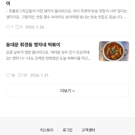
이
넣어진 모습이 옛 시장 떡볶이 같다는 느낌이 들었는데요.
글 내용
실제로 옛날 떡볶이 맛이었습니다. 1951년 생이신 주인 할
- 프롤로그최근들어 이런 생각이 들더라고요. 우리 주변에 방송 맛집이 너무 많다는
머니는 아침 6시부터 가게에 나와 음식 준비를 하고 아침
생각이요. 그렇지만, 맛집 홍수 속에서도 보석처럼 빛나는 방송 맛집도 많습니다. 좋
7시부터 김밥 판매부터 하는데요. (떡볶이는 몇 시간 이후
은 재료로 정직하게 떡볶이를 만드시는 분들이 방송을 통해 알려지고 재평가가 이루
작성시간
1
1
2026. 1. 26.
부터 가능) 이곳만의 노하우로 소량의 고추장, 엿기름, 마
어진다는 것은 참으로 감사한 일입니다. 개인적으로 “진짜 방송 맛집”은 방송 후에
늘, 양파 등을 순서대로 끓..
결정된다고 생각합니다. 방송 후에 바빠졌다고 편한 재료로 바꾸지 않고 이전 방식
그대로 하는 집들이 찐 (방송) 맛집이라 생각하고 있거든요. 방송 출연한 후 책임감을
동대문 휘경동 맹자네 떡볶이
더 가지면서 열심히 떡볶이를 만드는 분들을 뵐 때마다 고개가 숙여질 수밖에 없습니
글 내용
요즘 날씨가 엄청 춥더라고요. 여러분 모두 감기 조심하세
다. 양평 대문분식 팔순 넘으신 1대 할머니께서 아침마다 맞춤 판밀(+찹쌀)떡을 손수
요!! 영하 13~14도 강력한 한파였던 오늘 떡볶이를 먹으러
떼시는 장면도 직접 목격했었는데요. 부산 1등 떡볶이로..
다녀왔습니다. 예전에 회기역 최애 봉이만두의 ‘군만두“를
먹고 2차로 먹었던 적이 있었는데요. (다른 장소에서 이곳
작성시간
16
13
2026. 1. 21.
으로 이전한) “맹자네 떡볶이”는 이십 여년 넘게 운영한 분
식집입니다. 이곳의 시작은 25년 전 프랜차이즈 하려고
“맹자네쌀떡볶이&김밥” 상표 특허청 등록까지 했던 것이
더보기
이곳의 출발점이라고 하는데요. 대학교 근처라 학생 등의
손님들이 밀떡을 선호해 두툼한 맞춤 밀떡으로 사용하고
있다고 합니다. _________채썬 무(양파) 등이 들어간, 이곳
만의 고춧가루 양념장으로 떡볶이를 만들고 있었습니다. -
% 참고로 겨울에는 포장 판매만 하고있었습니다. 먹음직
하게 보였던 떡볶이 한양..
의안내
티스토리
로그인
고객센터