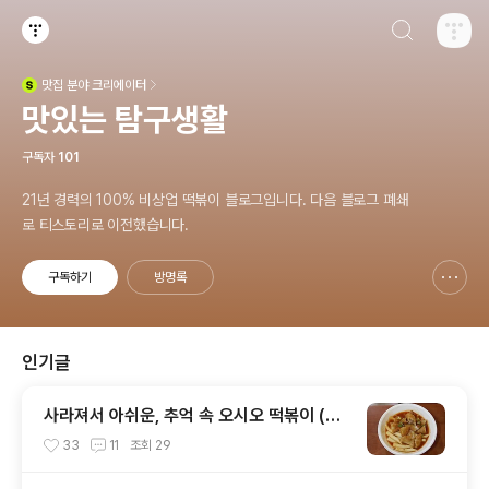
검색하기
티스토리
맛집
분야 크리에이터
(새창열림)
맛있는 탐구생활
구독자
101
21년 경력의 100% 비상업 떡볶이 블로그입니다. 다음 블로그 폐쇄
로 티스토리로 이전했습니다.
구독하기
방명록
신고하기 레이어
열기
인기글
사라져서 아쉬운, 추억 속 오시오 떡볶이 (+
나루 떡볶이)
33
11
조회
29