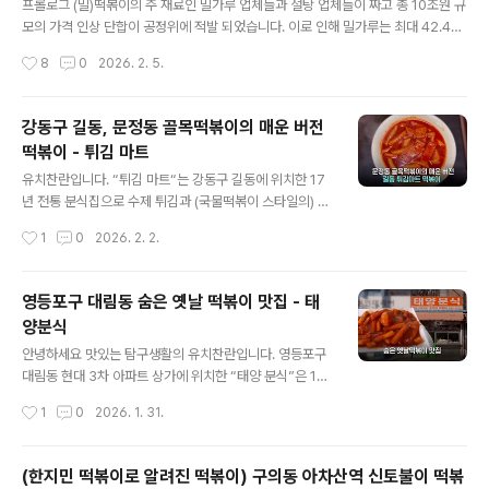
볶이 (15,000원) 뜨거운 상태 일 때는 쌀떡이 꽤 부드러울
프롤로그 (밀)떡볶이의 주 재료인 밀가루 업체들과 설탕 업체들이 짜고 총 10조원 규
텐데요. (스테이크의 레스팅 과정처럼) 조리되고 한김 식혀
모의 가격 인상 단합이 공정위에 적발 되었습니다. 이로 인해 밀가루는 최대 42.4%
진 상태로 제공되어져 쫄깃한 쌀떡의 장점을 잘 느낄 수 있
설탕은 최대 66.2% 가격 인상된 적이 있었습니다. (-출처: mbc 뉴스) 그 부담은 소
작성시간
8
0
2026. 2. 5.
게 제공되었습니다. 판 떡볶이로 생각하면,..
상공인과 소비자가 떠앉아 이제는 떡볶이 기본 가격이 4천원 이상이 된 곳이 많아졌
는데요. 영등포에는 저렴한 가격과 맛으로 손님들에게 입소문난 숨은 떡볶이 맛집이
있습니다. 오늘은 바로 그 곳입니다. _________ 하루 4시간 30분만 영업하는 영등
강동구 길동, 문정동 골목떡볶이의 매운 버전
포 숨은 떡볶이 맛집 “꼬야 떡복이” 아직 이십 년이 안 된, 십여 년 전통의 먹고 갈
떡볶이 - 튀김 마트
”꼬야 떡볶이“ 는 어머님이 슈퍼를 운영하시고 작은 공간에서아드님이 간판 없이 떡
글 내용
볶이를 만들다가 리..
유치찬란입니다. “튀김 마트“는 강동구 길동에 위치한 17
년 전통 분식집으로 수제 튀김과 (국물떡볶이 스타일의) 매
운 떡볶이로 유명한 곳입니다. 오후 3시부터 새벽 2시까지
작성시간
1
0
2026. 2. 2.
운영하는 곳“ 학생 뿐만 아니라 소주와 맥주, 막걸리까지
함께 먹을 수 있는 곳이라 어른들에게도 꽤 입소문난 곳입
니다. ____________ 오후 2시 40분 쯤 방문해 보니 떡볶
영등포구 대림동 숨은 옛날 떡볶이 맛집 - 태
이 두 판 중 한 판은 이미 만들어져 있었고 이곳만의 튀김
양분식
반죽으로 튀김을 만들고 있었습니다. 돼지고기를 넣은 고
글 내용
추 튀김뿐만 아니라 김말이도 직접 만들고 있었는데요. 저
안녕하세요 맛있는 탐구생활의 유치찬란입니다. 영등포구
는 고추튀김, 김말이, 오징어튀김, 고구마튀김 + 떡볶이 1
대림동 현대 3차 아파트 상가에 위치한 “태양 분식”은 19
인분 (8천5백원) 을 주문했습니다. ________ 떡볶이 1인
98년에 시작한 떡볶이집입니다. 맛집 홍수시대인 2026
작성시간
1
0
2026. 1. 31.
분 - 갓 끓여져 뜨거운 상태로 제공된 떡복이는 봉..
년 1월 말 현재 인스타그램이나 유튜브에 알려지지 않은 숨
어있는 맛집이지만, 과거 학생 손님들이 꽤 많았던 곳입니
다. 바 테이블 형식의 작은 분식집이었지만, 남다른 비법.
(한지민 떡볶이로 알려진 떡볶이) 구의동 아차산역 신토불이 떡볶
노하우가 있는 곳이었습니다. 떡볶이 판 안에 삶은 달걀이