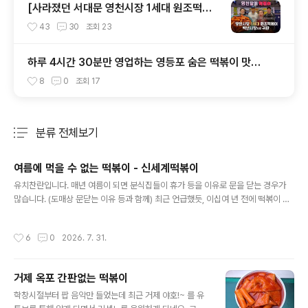
[사라졌던 서대문 영천시장 1세대 원조떡볶
이] 수유동 백년시장 '영천할매떡볶이'로 귀
43
30
조회
23
환
하루 4시간 30분만 영업하는 영등포 숨은 떡볶이 맛집 -
꼬야 떡볶이
8
0
조회
17
분류 전체보기
주요 글 목록
여름에 먹을 수 없는 떡볶이 - 신세계떡볶이
글 내용
유치찬란입니다. 매년 여름이 되면 분식집들이 휴가 등을 이유로 문을 닫는 경우가
많습니다. (도매상 문닫는 이유 등과 함께) 최근 언급했듯, 이십여 년 전에 떡볶이 먹
으려 부산 다리집 갔다가 헛걸음 한 적이 있었는데요. 그 당시 허탈감이 아직도 기억
나네요!! 특히 여름에는 분식집 갈 때 항상 영업하는지 체크하는 걸 권해드립니다. __
작성시간
6
0
2026. 7. 31.
_______명동 “신세계 떡볶이”이곳은 전국 분식집들 중에서 여름철 문 닫는 기간이
가장 긴 떡볶이집 최소 세 곳 중 한 곳일 것입니다.항상 손님이 많은 곳임에도 최상의
컨디션을 가진 신선한 재료로 떡볶이 만드는 걸 원하시는 사장님과 따님이셔서 (마늘
거제 옥포 간판없는 떡볶이
과 만두 튀김 김밥) 등 재료와 음식들이 상하기 쉬운 여름철이라 올 해 역시 8월 말일
글 내용
까지 문을 닫는다고 합니다. 돈 벌기 급..
학창시절부터 팝 음악만 들었는데 최근 거제 야호!~ 를 유