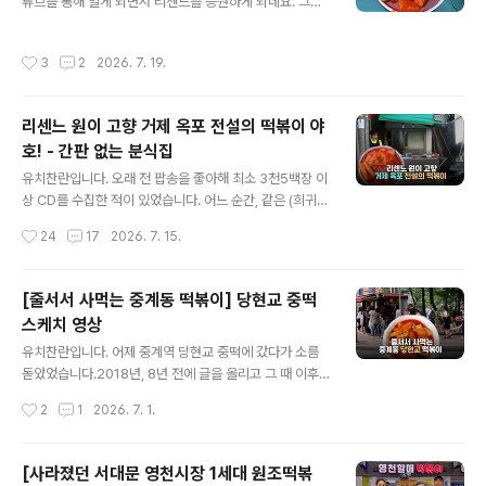
튜브를 통해 알게 되면서 리센느를 응원하게 되네요. 그냥
잘되니깐 뿌듯하고 좋은 거 있죠! 향수와 희망이 공전하는
한 편의 영화 같았던 거제편“ 그리고 안원잘부 채널, 그제
작성시간
3
2
2026. 7. 19.
올라온 영상 보니 곰인형 탈이 꾸 대표님이었다는 거!! 마지
막 원이의 첫 인사 장면까지.. 리얼!~2026년 버전 인간 극
장이더라고요. 우리들도 다들 꿈이 있잖아요!! 우리도 누군
리센느 원이 고향 거제 옥포 전설의 떡볶이 야
가의 리센느가 될 수 있을 까? 하는 생각에 문뜩!! 피드를 남
호! - 간판 없는 분식집
겨봅니다. 안원잘부 피디님은 핸드폰으로 촬영하던데… 제
글 내용
욕심에 dji 오즈모 포켓4P도 없으면서 관련 악세사리 구입
유치찬란입니다. 오래 전 팝송을 좋아해 최소 3천5백장 이
하고 있는 제 자신을 보게 되는 요즘입니다. …롯본 폴로 세
상 CD를 수집한 적이 있었습니다. 어느 순간, 같은 (희귀)
일 기간인데 세일 안하는 리미티드 에디션들을 구입하..
음반을 구입하는 경우가 몇 번 생기다 보니 정말 이건 아니
작성시간
24
17
2026. 7. 15.
다 싶어 함께 식사도 했던 압구정 신나라레코드 직원 도움
으로 회현지하상가에 수집한 음반 거의모두를 처분했었습
니다. (십여 년 계속 업그레드했던 앰프와 스피커등 오디오
[줄서서 사먹는 중계동 떡볶이] 당현교 중떡
까지!!) 그만큼, 제가 음악 막귀는 아닌데.. 2년전 리센느 러
스케치 영상
브어택을 듣고 꽤 좋은 노래인데 왜 안 뜨나 의아해 한 적이
글 내용
있었습니다. 그동안 잊고 지냈는데 2년 만에 역대급 역주
유치찬란입니다. 어제 중계역 당현교 중떡에 갔다가 소름
행“ 멜론차트 1위를 하는 것을 보니 가슴이 괜히 뭉클해지
돋았었습니다.2018년, 8년 전에 글을 올리고 그 때 이후
더라고요. 원이 유튜브 (안원잘부)에서 미나미의 “거제 야
정말 오랜만에 간 거 였는데 저를 기억해주시더라고요, 사
작성시간
2
1
2026. 7. 1.
호~와 사투리“편이 유튜브 알고리즘을 타더니 (저도 ..
모님께서 머리깍아서 영해 보인다고 해주시면서제가 글을
올리고 나서 유튜버도 다녀가고 젊은 친구들이 많이 왔다
고 하셨는데요.요즘 제 상황을 정확히 짚어주셔서 소름 돋
[사라졌던 서대문 영천시장 1세대 원조떡볶
았었네요!! 21년 쩨 떡볶이 글을 쓰는 1세대 떡볶이 리뷰어