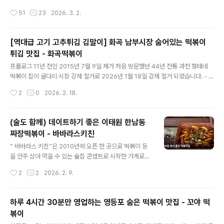
문 당시 달콤 매콤한 떡볶이 떡 10개에 250원..현존, 대한
문 직장인 성지로 불리는 곳입니다. 낮에는 즉석 떡볶이와
작성시간
51
23
2026. 3. 2.
민국에서 가장 저렴한 떡..
돈까스를 만들고 저녁에는 주류와 해물떡볶이, 골뱅이 치
킨 등의 안주가 인기 있는 곳입니다. 오픈 시간에 찾아가보
니 오전 11시 30분부터 농협 등 근처 직장인들이 줄서며
[역대급 고기 고추튀김 김말이] 화곡 남부시장 숨어있는 떡볶이
찾고 있었습니다. 서대문 직장인들이 이곳 즉석 떡볶이를
튀김 맛집 - 화곡떡볶이
좋아히는 이유가 무엇일까요? 과일, 양파, 마늘 등 이곳만
글 내용
의 노하우로 다양한 재료를 갈아 넣는 등 만드는 과정이 생
프롤로그 11년 전인 2015년 7월 9일 제가 처음 방문했던 44년 전통 과천 형태네
각보다 까다롭고 복잡하다고 합니다. 칼칼한 매콤함과 은
떡볶이 집이 굴다리 시장 강제 철거로 2026년 1월 18일 강제 철거 되었습니다. - 영
은한 단맛, 부드러운 국물의 감칠맛이 어우러져 느껴졌는
상속 철거사진 출처: 과천표구화랑“ 십여년 전에 자주 다녔던 곳이다 보니 생활의 달
작성시간
2
0
2026. 2. 18.
데요. 이곳만의 양념장이 숙성되어져 몸에 좋은 유산균 등
인 피디님께서 방송 촬영 하시기 전 언급하셨을 때만 해도 저는 그렇게 큰 관심이 앖
이 풍성해 진 것인지는 모르..
었는 데요. 이렇게 갑자기 사라졌다고 하니 안타깝고 아쉬움이 클 수밖에 없었습니
다. 이렇게 갑자기 사라지는 떡볶이 맛집들 속에서 이번에 저는 새로운 숨어있는 떡
(술도 함께) 데이트하기 좋은 이태원 한남동
볶이 튀김 맛집을 찾아갔습니다. 아침 영하 14도, 체감 온도 영하 16도 였던 지난 주
짜장떡볶이 - 바바라스키친
말, 밖에서 40분울 밖에서 덜덜 떨며 기다렸던 분식집“ 제가 전국 떡볶..
글 내용
“ 바바라스 키친”은 2010년에 오픈 한 곳으로 떡볶이 등
을 안주 삼아 먹을 수 있는 술집 콘셉트로 시작한 가게로
“매운 짜장 떡볶이” “순대볶음” “바지락찜” 등이 인기있
작성시간
2
2
2026. 2. 9.
는 곳입니다. 파스텔 톤의 외관과 모던한 내부 분위기. - *
낮 보다는 저녁이 가게 분위기가 더 좋더라고요. 떡볶이 먹
으면서 데이트 하기 좋은 곳! 유치찬란은 떡볶이랑 데이트
하루 4시간 30분만 영업하는 영등포 숨은 떡볶이 맛집 - 꼬야 떡
를!! 👀________ 대표 메뉴인 “매운 짜장 떡볶이”를 주문
볶이
하자 컵과 접시, 단무지 등이 제공되었습니다. 매운 짜장 떡
글 내용