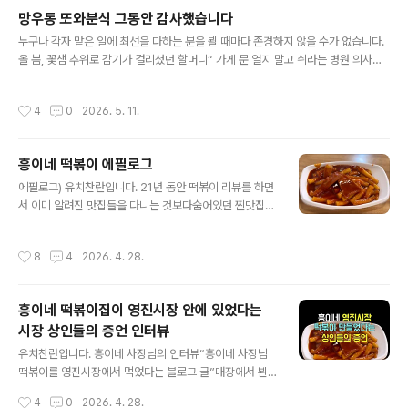
이“아차산 신토불이를 재해석한 떡볶이”덕자네 방앗간 감
망우동 또와분식 그동안 감사했습니다
자샐러드를 재해석한 것으로 보였던 에그마요가 유명했던
글 내용
누구나 각자 맡은 일에 최선을 다하는 분을 뵐 때마다 존경하지 않을 수가 없습니다.
곳으로 앞으로 다른 지역에서 다른 음식을 만들 것이라고 s
올 봄, 꽃샘 추위로 감기가 걸리셨던 할머니“ 가게 문 열지 말고 쉬라는 병원 의사선
ns에서 본 기억이 있네요. 저는 이곳에 대한 추억이 그렇게
생님 말보다 단골 손님이 먼저 눈에 아른 거리셨을 또와분식 할머니..손님들이 헛걸
많지 않아서 관심이 덜했습니다만, 이곳에 대한 추억이 있
음 할까봐 쉬지 않고 떡볶이를 만드셨을 뿐인데.. 안타깝습니다… 삼가 고인의 명복
는 분들이 영업 종료에 많이들 아쉬워 하시더라고요, 그동
작성시간
4
0
2026. 5. 11.
을 빕니다. (__) https://youtube.com/shorts/RLC54nDNnc4 어느 분식집의
안 고생 많으셨습니다. 🙏많은 분들에게 추억을 남겨주셔
여든 되신 주인할아버지께서 작년 가을 뇌경색이 오셔서 쓰러지셨지만, 천만 다행으
서 감사했고요,_______..
로 회복하시고 자제님과 함께 다시 문을 열고 떡볶이를 만들고 계신 곳등 딱볶이집들
흥이네 떡볶이 에필로그
을 계속 다니고는 있지만.. 몸이 조금씩 계속 아프면서 몸무게 앞 자리가 4로 바뀌는
글 내용
등,전체적임 몸 컨디션 저하 여파..
에필로그) 유치찬란입니다. 21년 동안 떡볶이 리뷰를 하면
서 이미 알려진 맛집들을 다니는 것보다숨어있던 찐맛집을
찾게 되거나잊혀졌던 맛집을 찾으면서 그 스토리까지 공유
할 때 보람을 느끼게 되고짜릿한 희열 같은 것도 느끼게 되
작성시간
8
4
2026. 4. 28.
는 것 같습니다. 약간의 헤프닝은 있었지만, 그 덕분에 영진
시장 화장품 사장님으로부터 흥이네가 가장 손님이 많았었
다는 이야기를 들을 수 있었고제 인스타스램 댓글을 통해
흥이네 떡볶이집이 영진시장 안에 있었다는
어린시절 영진시장의 추억을 공유해주신 인친님으로 부터
시장 상인들의 증언 인터뷰
흥이네 자리가 제일 손님 많고 메인인 자리라고 생각한다
글 내용
는 댓글도 볼 수 있었습니다. 누구나 어린 시절 추억은 마음
유치찬란입니다. 흥이네 사장님의 인터뷰“흥이네 사장님
속 깊이 있고 그 좋았던 시절의 기억은 소중하다고 생각합
떡볶이를 영진시장에서 먹었다는 블로그 글”매장에서 뵌
니다.사실 저는 서울대병원에서부터 뵈었던 송인성 교수님
단골 손님들의 증언이 있음에도 50년 토박이라는 분은 이
작성시간
4
0
2026. 4. 28.
이 CM 병원으로 옮겨 영등포에서 진료 받고..