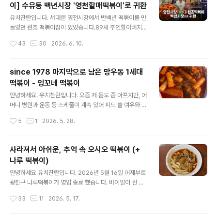
이] 수유동 백년시장 '영천할매떡볶이'로 귀환
다 보니… 세월의 흐름에 주류에서 젊은 친구들이 그 자리
글 내용
를 대신해 주고 있다는 걸 (제 자신도 인지하고) 잘 알고 있
유치찬란입니다. 서대문 영천시장에서 반백년 떡볶이를 만
었거든요.. 사모님 말씀처럼, 그 친구들하고 초점이 많이 다
들었던 원조 떡볶이집이 있었습니다.89세 주인할아버지와
르긴 하죠! 몇 년 전 방송국 피디님이 맛 없으면 맛없다. 라
84세 주인할머니께서 운영하셨던 곳이었는데요.할머니의
작성시간
43
30
2026. 6. 10.
고 인터넷에 이야기 해야 한다고 하신 적이 있었는데요. 저
다리 수술로 갑자기 가게를 그만 둘 수 밖에 없었습니다. 1
는 생각이 조금 달랐..
6년 전 제가 처음 방문했었던 이곳이 갑자기 사라져 많이
아쉬웠었는데요,3~4년 만에 수유동 백년시장 "영천할매
since 1978 마지막으로 남은 망우동 1세대
떡볶이'로 귀환했습니다. 1대 주인할아버지와 2대 주인할
떡볶이 - 잉꼬네 떡볶이
머니의 노하우를 전수받고2대 주인인 조카 내외분께서 떡
글 내용
볶이뿐만 아니라 다양한 꼬마김밥도 판매하고 있네요, 고
안녕하세요. 유치찬란입니다. 요즘 제 몸도 좀 아프지만, 어
춧가루때문에 좀 더 매워지긴 했어도 영천시장 때처럼 떡
머니 병원과 운동 등 스케줄이 계속 있어 피드 쓸 여유와 시
과 육수, 양념이 둥그스럽게 잘 어우러질 수 있도록 노력하
간이 없었네요..이번에는 망우동 유일한 1세대 떡볶이 ‘잉
작성시간
5
1
2026. 5. 28.
고 있다고 합니다, 대왕오징어보다 7배 비싼 원양어선 오
꼬네 떡볶이’ 집을 다녀왔습니다. (-> 또와분식 상황을 자
징어로 만든 튀김 등 다양한 수제 튀김과 한우 불..
세히 알아보러 다녀갔던 길에)사실 말이 망우동 1세대 떡볶
이지 제가 처음 방문했을 때보다 (옛날에는 떡볶이 떡이 많
사라져서 아쉬운, 추억 속 오시오 떡볶이 (+
이 하얀했었다죠!) - “많이 매워지고 달아진 요즘, 젊은 친
나루 떡볶이)
구들의 입맛에 맞춰진 떡볶이라는 것이 가장 정확한 표현
글 내용
일 것”입니다.아무래도 3대 손자와 2대 며느님이 함께 운
안녕하세요 유치찬란입니다. 2026년 5월 16일 어제부로
영하게 되면서 (세월의 흐름에 맞게) 맛을 변화시킨 곳! ___
광진구 나루떡볶이가 영업 종료 했습니다. 바이얼이 된 것
______이곳만의 양념장과 판밀떡으로 떡볶이를 만들면서
인지 한 두 달 전부터 SNS상에 많이 알려졌더라고요. 저는
작성시간
33
11
2026. 5. 17.
깻잎으로 향을 입히면서 마무리“ 깻잎 떡볶이인 잉꼬네 떡
그렇게 큰 관심이 없어 영업 마지막 날인 어제 가보지는 않
볶이 1인분 기본..
았습니다. 멘보샤를 이곳만의 방식으로 재해석한 새우김말