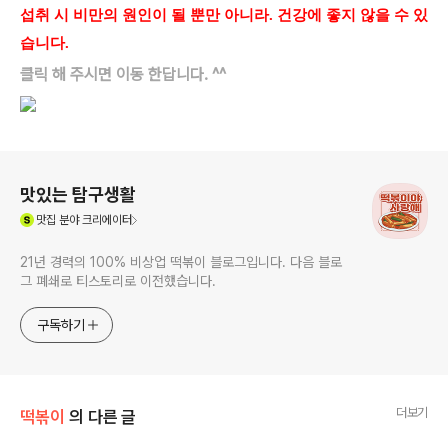
섭취 시 비만의 원인이 될 뿐만 아니라. 건강에 좋지 않을 수 있
습니다.
클릭 해 주시면 이동 한답니다. ^^
로그 정보
맛있는 탐구생활
(새창열림)
맛집
분야 크리에이터
21년 경력의 100% 비상업 떡볶이 블로그입니다. 다음 블로
그 폐쇄로 티스토리로 이전했습니다.
구독하기
더보기
떡볶이
의 다른 글