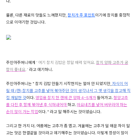
다.
물론, 다른 재료의 맛들도 느껴졌지만,
참치가 주 포인트
이기에 참치를 중점적
으로 이야기한 것입니다.
주인아주머니에게
' 여기 참치 김밥은 정말 매력 있어요.
참치 양파 고추가 궁
합이 좋네요
. '
라고 얘기하니.
주인아주머니는 " 참치 김밥 만들기 시작한지는 얼마 안 되었지만,
자식이 어
릴 때 (캔) 참치를 고추를 넣어 볶아주던 것이 생각나서 그 옛 생각을 참고해 직
접 개발한 것
이다.
영업용 참치 한 캔에 큰 양파 4~5개가
들어가고.
청양고추
를 다진 후 함께 볶아낸 후 식혀내어야
하고.
마요네즈를 넣어 버무러야 하는
손이 많이 가는 작업
이다. " 라고 말 해주시는 것이었습니다.
그리고 한 가지 더. 여름에는 고추가 좀 맵고. 겨울에는 고추가 덜 매운 차이 말
고는 맛은 한결같을 것이라고 얘기해주는 것이었습니다.
이렇게 정성이 많이