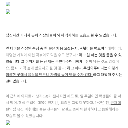
점심시간이 되자 근처 직장인들이 와서 식사하는 모습도 볼 수 있었습니다.
옆 테이블 직장인 손님 중 한 분은 처음 오셨는지. 떡볶이를 먹으며
" 대박이다.
저렴한 가격에 이런 떡볶이도 먹을 수도 있구나."
라
고
말 하는 것을 들을 수 있
었습니다. 그 이야기를 듣던 저는 주인아주머니에게
'
진짜 남는 것도 없겠어
요. 좀 더 가격 높게 받으셔도 될 것 같다.'
라고 하니. 주인아주머니는
이렇게
허름한 곳에서 음식을 만드니
가격을 높게 받을 수가 없다.
라고 대답해 주시는
것이었습니다.
이 근처에 아파트가 생기
(고
)
기 전까지만 해도 토, 일 주말이면 학생들이 줄 서
서 먹어. 항상 주말이 대목이었지만, 요즘은 그렇지 못하고. 1~2년 전,
근처에
편의점 생긴 이후에는
젊은 친구들의 발길도 뜸해져
한가하다
고 씁쓸해하는
모습도 볼 수 있었습니다.