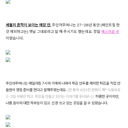
세월의 흔적이 보이는 매장 안.
주인아주머니는 27~28년 동안 (페인트칠 한
것 제외하고는) 옛날 그대로라고 말 해 주시기도 했는데요. 정말
예스러운 곳
이었습니다.
주인아주머니는 매일아침 7시에 가게에 나와서 튀김 만두를 제외한 튀김을 직접 만
들면서 영업 준비를 한다고 말해주었는데요.
(한 통에 4만3천 원짜리 해* 식용유로
2~3일 사용만 하고. 튀김을 만들고 있다는 이야기를 듣다보니.)
허름한 곳이지만,
나름 음식에 대한 자부심이 있고. 신경 쓰고 있는 곳임을 알 수 있었습니다.