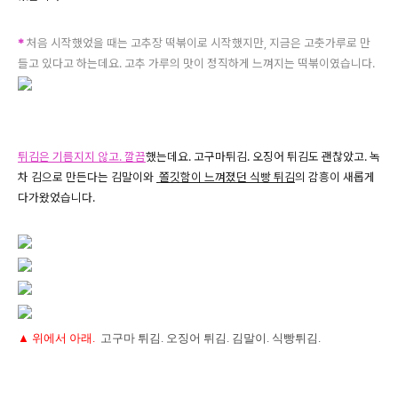
*
처음 시작했었을 때는 고추장 떡볶이로 시작했지만, 지금은 고춧가루로 만
들고 있다고 하는데요. 고추 가루의 맛이 정직하게 느껴지는 떡볶이였습니다.
튀김은 기름지지 않고. 깔끔
했는데요.
고구마튀김. 오징어 튀김도 괜찮았고. 녹
차 김으로 만든다는 김말이와
쫄깃함이 느껴졌던 식빵 튀김
의 감흥이 새롭게
다가왔었습니다.
▲ 위에서 아래.
고구마 튀김. 오징어 튀김. 김말이. 식빵튀김.