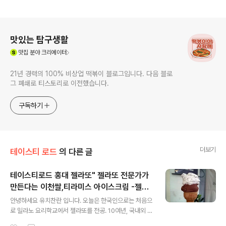
로그 정보
맛있는 탐구생활
(새창열림)
맛집
분야 크리에이터
21년 경력의 100% 비상업 떡볶이 블로그입니다. 다음 블로
그 폐쇄로 티스토리로 이전했습니다.
구독하기
더보기
테이스티 로드
의 다른 글
테이스티로드 홍대 젤라또" 젤라또 전문가가
만든다는 이천쌀,티라미스 아이스크림 -젤라
글 내용
띠 젤라띠
안녕하세요 유치찬란 입니다. 오늘은 한국인으로는 처음으
로 밀라노 요리학교에서 젤라또를 전공. 10여년, 국내외 근
무한 노하우로 작년 7월 오픈 했다는.. 홍대의 젤라또 전문