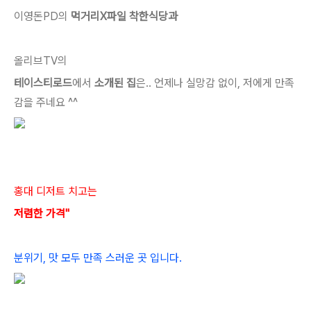
이영돈PD의
먹거리X파일 착한식당과
올리브TV의
테이스티로드
에서
소개된 집
은..
언제나 실망감 없이, 저에게 만족
감을 주네요 ^^
홍대 디저트 치고는
저렴한 가격"
분위기, 맛 모두 만족 스러운 곳 입니다.