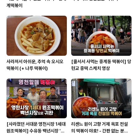
계떡볶이
사라져서 아쉬운, 추억 속 오시오
[줄서서 사먹는 중계동 떡볶이] 당
떡볶이 (+ 나루 떡볶이)
현교 중떡 스케치 영상
[사라졌던 서대문 영천시장 1세대
리센느 원이 고향 거제 옥포 전설
원조떡볶이] 수유동 백년시장 '영
의 떡볶이 야호! - 간판 없는 분식
천할매떡볶이'로 귀환
집