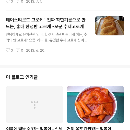
0
0
2013. 7. 1.
점을 찾아가 봅니다. 얼마전, 올리브TV 의 테이스티로드에
도 소개 되어 젊은층들에게 어필" 큰 방향을 일으켰던..
테이스티로드 고로케" 진짜 착한기름으로 만
드는, 홍대 한정판 고로케 -오군 수제고로케
글 내용
안녕하세요 유치찬란 입니다. 옛 시절을 떠올리게 하는, 추
억의 맛 고로케" 요즘, 하나 둘. 유명한 수제 고로케 집이 생
기면서 하나의 음식트렌드로 자리잡고 있습니다. 단순한
0
0
2013. 6. 20.
프렌차이즈 빵 집의 메뉴 구성용이 아닌, 좋은재료로 정성
을 다 한, 수제 고로케" 는 원조격인 57년 전통, 대전 ..
이 블로그 인기글
여름에 먹을 수 없는 떡볶이 - 신세
거제 옥포 간판없는 떡볶이