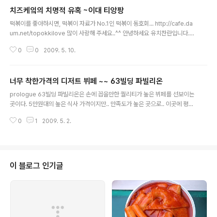
치즈케잌의 치명적 유혹 ~이대 티앙팡
글 내용
떡볶이를 좋아하시면, 떡볶이 자료가 No.1인 떡볶이 동호회... http://cafe.da
um.net/topokkilove 많이 사랑해 주세요..^^ 안녕하세요 유치찬란입니다.
이대에 너무너무 사랑스런 치즈케잌과.. 밀크티가 맛있는 곳이 있다고 해서,,, 몇
0
0
2009. 5. 10.
일전부터 벼르고 벼르다..오늘 다녀왔씁니다, 티앙팡은.. 400여종의 차를 구비
한..
너무 착한가격의 디저트 뷔페 ~~ 63빌딩 파빌리온
글 내용
prologue 63빌딩 파빌리온은 손에 꼽을만한 퀄리티가 높은 뷔페를 선보이는
곳이다. 5만원대의 높은 식사 가격이지만.. 만족도가 높은 곳으로.. 이곳에 평일
디저트 뷔페가 있다는 걸 알려드리기 위해.. 주말임에도..난,,이곳을 찾아 여러분
0
1
2009. 5. 2.
들에게.. 9천원이라는 착한 가격의 평일 런치 12시~3시 디저트 뷔페..
이 블로그 인기글