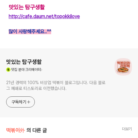
맛
있
는 탐구생활
http://cafe.daum.net/topokkilove
많이 사랑해주세요..^^
로그 정보
맛있는 탐구생활
(새창열림)
맛집
분야 크리에이터
21년 경력의 100% 비상업 떡볶이 블로그입니다. 다음 블로
그 폐쇄로 티스토리로 이전했습니다.
구독하기
더보기
떡볶이外
의 다른 글