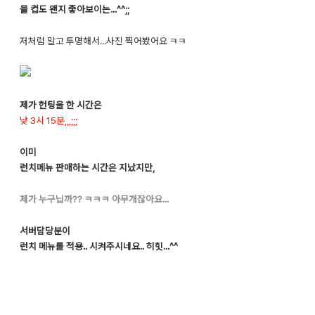
물 컵도 왠지 좋아보이는...^^;;
저처럼 말고 투명해서...사진 찍어봤어요 ㅋㅋ
제가
헌팅을 한 시간은
낮 3시 15분,,,;;;
이미
런치메뉴 판매하는 시간은 지났지만,
제가 누구닙까?? ㅋㅋㅋ 아무개잖아요...
서버담당분이
런치 메뉴를 적용.. 시켜주시네요.. 히힛...^^