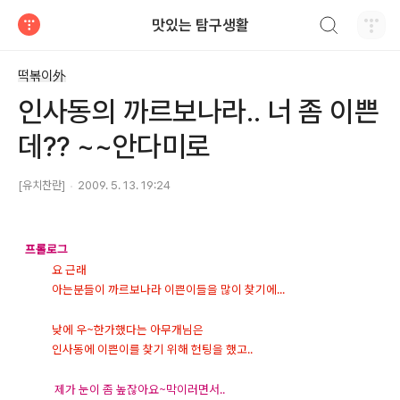
검색하기
맛있는 탐구생활
티스토리
떡볶이外
인사동의 까르보나라.. 너 좀 이쁜
데?? ~~안다미로
[유치찬란]
2009. 5. 13. 19:24
프롤로그
요 근래
아는분들이 까르보나라 이쁜이들을 많이 찾기에...
낮에 우~한가했다는 아무개님은
인사동에 이쁜이를 찾기 위해 헌팅을 했고..
제가 눈이 좀 높잖아요~막이러면서..