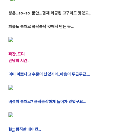
빵은...so~so 문안... 함께 제공된 고구마도 맛있고.,.
피클도 통채로 쑥닥쑥닥 컷해서 만든 듯...
짜잔, 드뎌
만남의 시간..
이미 이쁘다고 수문이 났었기에..마음이 두근두근....
버섯이 통채로? 큼직큼직하게 들어가 있었구요...
헐;;; 큼직한 베이컨...