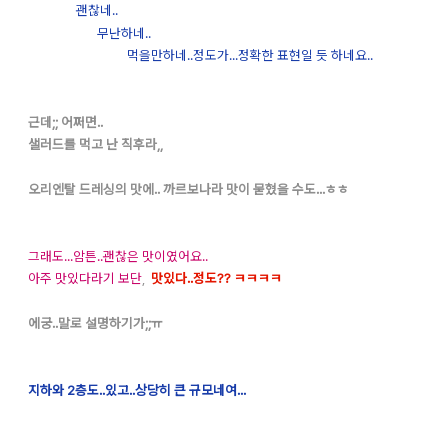
괜찮네..
무난하네..
먹을만하네..정도가...정확한 표현일 듯 하네요..
근데;; 어쩌면..
샐러드를 먹고 난 직후라,,
오리엔탈 드레싱의 맛에.. 까르보나라 맛이 묻혔을 수도...ㅎㅎ
그래도...암튼..괜찮은 맛이였어요..
아주 맛있다라기 보단
,
맛있다..정도?? ㅋㅋㅋㅋ
에궁..말로 설명하기가;;ㅠ
지하와 2층도..있고..상당히 큰 규모네여...