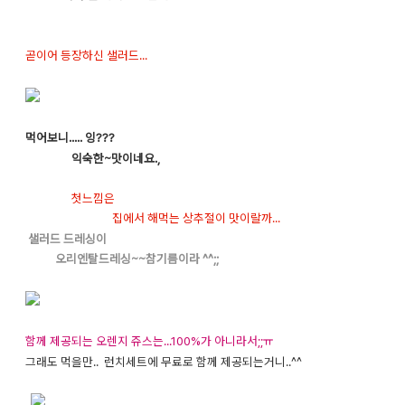
곧이어 등장하신 샐러드...
먹어보니..... 잉???
익숙한~맛이네요.,
첫느낌은
집에서 해먹는 상추절이 맛이랄까...
샐러드 드레싱이
오리엔탈드레싱~~참기름이라 ^^;;
함께 제공되는 오렌지 쥬스는...100%가 아니라서;;ㅠ
그래도 먹을만.. 런치세트에 무료로 함께 제공되는거니..^^