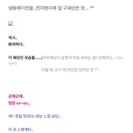
냉동베이컨을..전자렌지에 잘 구워만든 듯...
^^
역시..
화려하다..
이 육던진 모습들.......
(
아무개님이 살면서 처음 써보는 말!! 진짜라는.. ㅇ(>.
<)ㅇ)
이럴 때..쓰기 딱,적당한 언어인 듯 ^^
근데근데..
맛은 so~so...
아!~정말 맛있다..라는 느낌 보단...
이 곳 스파게티..