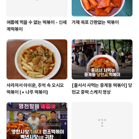
여름에 먹을 수 없는 떡볶이 - 신세
거제 옥포 간판없는 떡볶이
계떡볶이
사라져서 아쉬운, 추억 속 오시오
[줄서서 사먹는 중계동 떡볶이] 당
떡볶이 (+ 나루 떡볶이)
현교 중떡 스케치 영상