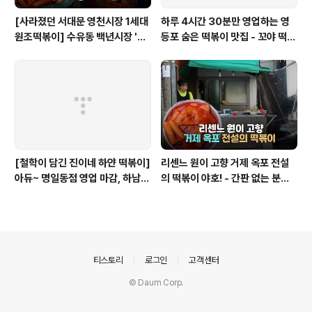
[사라졌던 서대문 영천시장 1세대
하루 4시간 30분만 영업하는 영
원조떡볶이] 수유동 백년시장 '영
등포 숨은 떡볶이 맛집 - 꼬야 떡볶
천할매떡볶이'로 귀환
이
[철학이 담긴 진이네 하얀 떡볶이]
리센느 원이 고향 거제 옥포 전설
아듀~ 명일동점 영업 마감, 하남
의 떡볶이 야호! - 간판 없는 분식
미사점 이전하다
집
의안내
티스토리
로그인
고객센터
© Daum Corp.