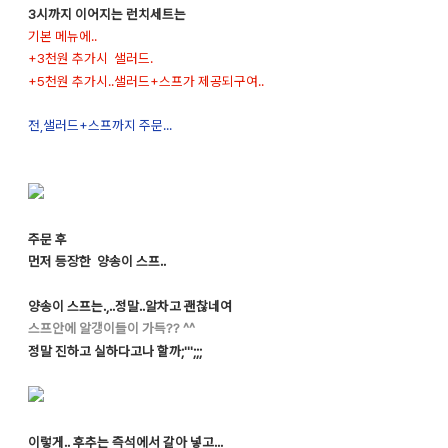
3시까지 이어지는 런치세트는
기본 메뉴에..
+3천원 추가시 샐러드.
+5천원 추가시..샐러드+스프가 제공되구여..
전,샐러드+스프까지 주문...
주문 후
먼저 등장한 양송이 스프..
양송이 스프는.,..정말..알차고 괜찮네여
스프안에 알갱이들이 가득?? ^^
정말 진하고 실하다고나 할까;''';;;
이렇게.. 후추는 즉석에서 갈아 넣고...