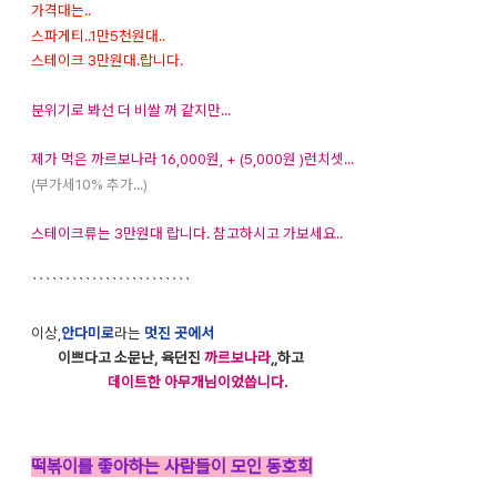
가격대는..
스파게티..1만5천원대..
스테이크 3만원대.랍니다.
분위기로 봐선 더 비쌀 꺼 같지만...
제가 먹은 까르보나라 16,000원, + (5,000원 )런치셋...
(부가세10% 추가...)
스테이크류는 3만원대 랍니다. 참고하시고 가보세요..
````````````````````````
이상,
안다미로
라는
멋진 곳에서
이쁘다고 소문난, 육던진
까르보나라
,,하고
데이트한 아무개님이었씁니다.
떡볶이를 좋아하는 사람들이 모인 동호회